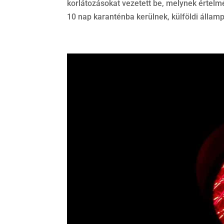
korlátozásokat vezetett be, melynek értel
10 nap karanténba kerülnek, külföldi államp