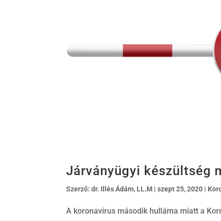
Járványügyi készültség m
Szerző:
dr. Illés Ádám, LL.M
|
szept 25, 2020
|
Kor
A koronavírus második hulláma miatt a Kor