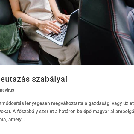
 beutazás szabályai
navírus
etmódosítás lényegesen megváltoztatta a gazdasági vagy üzlet
yokat. A főszabály szerint a határon belépő magyar állampolgá
lá, amely...