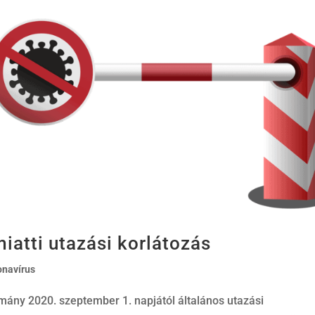
iatti utazási korlátozás
onavírus
mány 2020. szeptember 1. napjától általános utazási