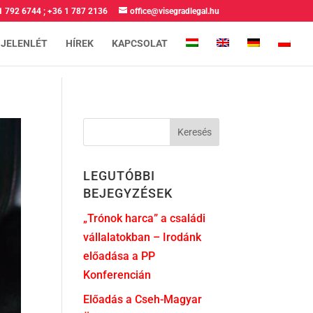
1 792 6744
;
+36 1 787 2136
office@visegradlegal.hu
 JELENLÉT
HÍREK
KAPCSOLAT
LEGUTÓBBI
BEJEGYZÉSEK
„Trónok harca” a családi
vállalatokban – Irodánk
előadása a PP
Konferencián
Előadás a Cseh-Magyar