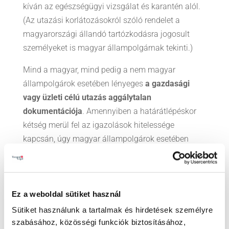
kíván az egészségügyi vizsgálat és karantén alól.
(Az utazási korlátozásokról szóló rendelet a
magyarországi állandó tartózkodásra jogosult
személyeket is magyar állampolgárnak tekinti.)
Mind a magyar, mind pedig a nem magyar
állampolgárok esetében lényeges
a gazdasági
vagy üzleti célú utazás aggálytalan
dokumentációja
. Amennyiben a határátlépéskor
kétség merül fel az igazolások hitelessége
kapcsán, úgy magyar állampolgárok esetében
egészségügyi vizsgálat és esetlegesen 10 napos
házi karantén vagy hatósági karantén előírása is
előfordulhat. Külföldi állampolgárok esetében a
belépés megtagadásával jár az igazolás
Ez a weboldal sütiket használ
hitelességének kétsége, amelyet követően
Sütiket használunk a tartalmak és hirdetések személyre
kizárólag a szűk körű és valószínűleg fenn nem
szabásához, közösségi funkciók biztosításához,