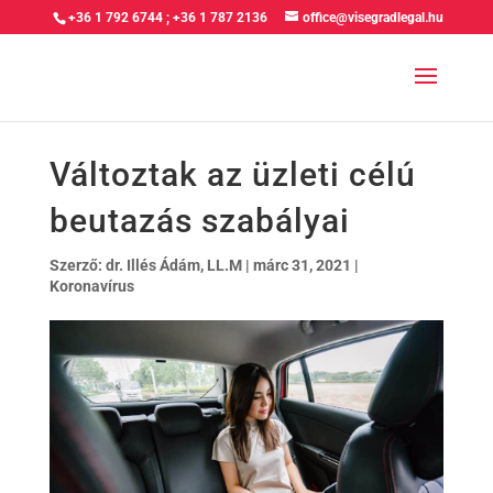
+36 1 792 6744
;
+36 1 787 2136
office@visegradlegal.hu
Változtak az üzleti célú
beutazás szabályai
Szerző:
dr. Illés Ádám, LL.M
|
márc 31, 2021
|
Koronavírus