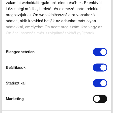
valamint weboldalforgalmunk elemzéséhez. Ezenkívül
álló igazolható általános indokok egyike szerint
közösségi média-, hirdető- és elemező partnereinkkel
lehetséges a belépés, amennyiben a rendőrség azt
megosztjuk az Ön weboldalhasználatra vonatkozó
engedélyezi.
adatait, akik kombinálhatják az adatokat más olyan
adatokkal, amelyeket Ön adott meg számukra vagy az
Fontos végül megemlítenünk, hogy
a kapcsolt
Ön által használt más szolgáltatásokból gyűjtöttek.
vállalkozások közötti utazásra vonatkozó
speciális szabályok változatlanok maradtak
, tehát
Hozzájárulás
bármely országból érkezhetnek kapcsolt
Elengedhetetlen
kiválasztása
vállalkozások vezető tisztségviselői vagy
munkavállalói, illetve ilyen személyek bármely
Beállítások
országban lévő kapcsolt vállalkozás felkeresését
követően visszatérhetnek Magyarországra.
Statisztikai
Marketing
LEGUTÓBBI BEJEGYZÉSEK