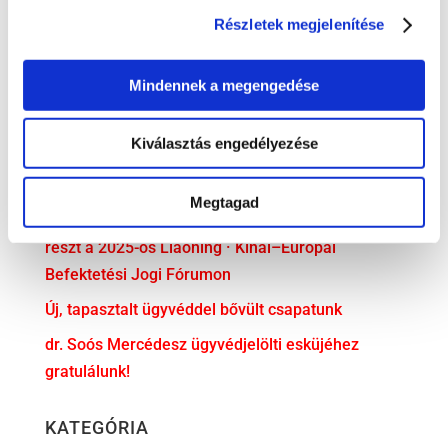
Részletek megjelenítése
„Trónok harca” a családi vállalatokban – Irodánk
előadása a PP Konferencián
Mindennek a megengedése
Előadás a Cseh-Magyar Üzleti Klubban
Partner ügyvédünk is részt vett a svéd–magyar
Kiválasztás engedélyezése
üzleti kapcsolatok fennállásának 30. évfordulója
alkalmából rendezett ünnepségen
Megtagad
Irodavezetőnk, dr. Illés Ádám előadóként vett
részt a 2025-ös Liaoning · Kínai–Európai
Befektetési Jogi Fórumon
Új, tapasztalt ügyvéddel bővült csapatunk
dr. Soós Mercédesz ügyvédjelölti esküjéhez
gratulálunk!
KATEGÓRIA