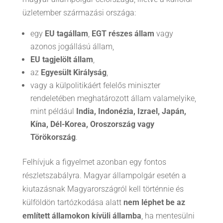
üzletember származási országa:
egy
EU tagállam
,
EGT részes állam
vagy
azonos jogállású állam,
EU tagjelölt állam
,
az
Egyesült Királyság
,
vagy a külpolitikáért felelős miniszter
rendeletében meghatározott állam valamelyike,
mint például
India, Indonézia, Izrael, Japán,
Kína, Dél-Korea, Oroszország vagy
Törökország
.
Felhívjuk a figyelmet azonban egy fontos
részletszabályra. Magyar állampolgár esetén a
kiutazásnak Magyarországról kell történnie és
külföldön tartózkodása alatt
nem léphet be az
említett államokon kívüli államba
, ha mentesülni