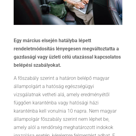
Egy március elsején hatályba lépett
rendeletmódosítás lényegesen megváltoztatta a
gazdasági vagy üzleti célú utazással kapcsolatos
belépési szabályokat.
A főszabály szerint a határon belépő magyar
állampolgárt a hatóság egészségügyi
vizsgálatnak vetheti alá, amely eredményétől
függően karanténba vagy hatósági házi
karanténba kell vonulnia 10 napra. Nem magyar
állampolgár főszabály szerint nem léphet be,
amely alól a rendőrség meghatározott indokok
igazolása esetén, kérelemre felmentést adhat. E