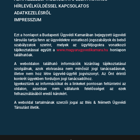
HÍRLEVÉLKÜLDÉSSEL KAPCSOLATOS
ADATKEZELÉSRŐL
IMPRESSZUM
Ezt a honlapot a Budapesti Ügyvédi Kamarában bejegyzett ügyvédi
társulás tartja fenn az ügyvédekre vonatkozó jogszabályok és belső
szabályzatok szerint, melyek az ügyféljogokra vonatkozó
tájékoztatással együtt a
www.magyarugyvedikamara.hu
honlapon
találhatóak.
A weboldalon található információk kizárólag tájékoztatásul
szolgálnak, azok elolvasása nem minősül jogi tanácsadásnak,
illetve nem hoz létre ügyvéd-ügyfél jogviszonyt. Az Önt érintő
konkrét ügyekben forduljon jogi tanácsadóhoz.
Igyekeztünk az információkat és a linkeket pontosan feltüntetni az
oldalon, azonban nem vállalunk felelősséget az ezek
felhasználásából eredő károkért.
A weboldal tartalmának szerzői jogai az Illés & Németh Ügyvédi
Társulást illetik.