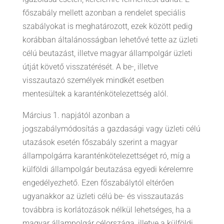
főszabály mellett azonban a rendelet speciális
szabályokat is meghatározott, ezek között pedig
korábban általánosságban lehetővé tette az üzleti
célú beutazást, illetve magyar állampolgár üzleti
útját követő visszatérését. A be-, illetve
visszautazó személyek mindkét esetben
mentesültek a karanténkötelezettség alól.
Március 1. napjától azonban a
jogszabálymódosítás a gazdasági vagy üzleti célú
utazások esetén főszabály szerint a magyar
állampolgárra karanténkötelezettséget ró, míg a
külföldi állampolgár beutazása egyedi kérelemre
engedélyezhető. Ezen főszabálytól eltérően
ugyanakkor az üzleti célú be- és visszautazás
továbbra is korlátozások nélkül lehetséges, ha a
magyar állampolgár célországa, illetve a külföldi