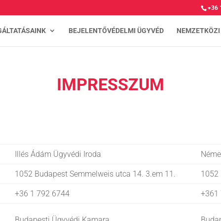
+36 
GÁLTATÁSAINK
BEJELENTŐVÉDELMI ÜGYVÉD
NEMZETKÖZI
IMPRESSZUM
Illés Ádám Ügyvédi Iroda
Német
1052 Budapest Semmelweis utca 14. 3.em 11.
1052 
+36 1 792 6744
+361
Budapesti Ügyvédi Kamara
Budap