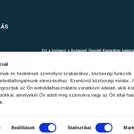
LÁS
Ezt a honlapot a Budapesti Ügyvédi Kamarában bejegyze
jogszabályok és belső szabályzatok szerint, melyek
www.magyarugyvedikamara.hu
honlapon találhatóak.
znál
A weboldalon található információk kizárólag tájéko
almak és hirdetések személyre szabásához, közösségi funkciók
tanácsadásnak, illetve nem hoz létre ügyvéd-ügyfél jo
tanácsadóhoz.
weboldalforgalmunk elemzéséhez. Ezenkívül közösségi média-, h
Igyekeztünk az információkat és a linkeket pontosan fel
gosztjuk az Ön weboldalhasználatra vonatkozó adatait, akik ko
ezek felhasználásából eredő károkért.
LÉSRŐL
atokkal, amelyeket Ön adott meg számukra vagy az Ön által ha
A weboldal tartalmának szerzői jogai az Illés & Németh Ügyv
k.
Beállítások
Statisztikai
Mark