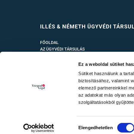
ILLÉS & NÉMETH ÜGYVÉDI TÁRSU
FŐOLDAL
AZ ÜGYVÉDI TÁRSULÁS
SZOLGÁLTATÁSAINK
HÍREK
Ez a weboldal sütiket has
KAPCSOLAT
Sütiket használunk a tart
ADATKEZELÉSI TÁJÉKOZTATÓ
biztosításához, valamint 
ADATKEZELÉSI TÁJÉKOZTATÓ ELEKTRONIKUS
elemező partnereinkkel me
HÍRLEVÉLKÜLDÉSSEL KAPCSOLATOS ADATKEZE
az adatokat más olyan ad
IMPRESSZUM
szolgáltatásokból gyűjtötte
Hozzájárulás
Elengedhetetlen
Webdesign: ZK Design
-
Ügyvédhonlap
kiválasztása