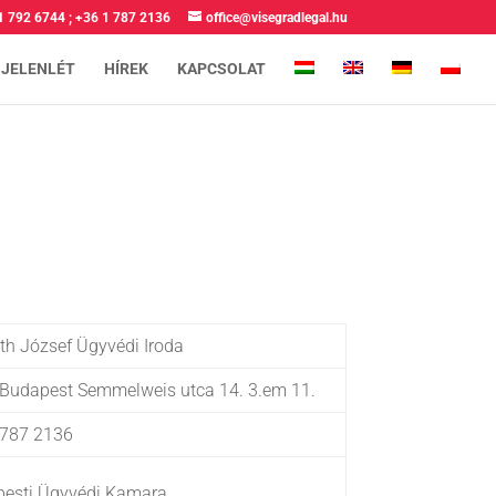
1 792 6744
;
+36 1 787 2136
office@visegradlegal.hu
 JELENLÉT
HÍREK
KAPCSOLAT
h József Ügyvédi Iroda
Budapest Semmelweis utca 14. 3.em 11.
 787 2136
esti Ügyvédi Kamara