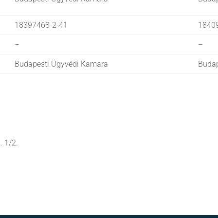
18397468-2-41
1840
–
–
Budapesti Ügyvédi Kamara
Budap
. 1/2.