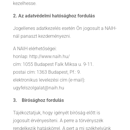
kezelhesse.
2. Az adatvédelmi hatósághoz fordulás
Jogellenes adatkezelés esetén Ön jogosult a NAIH-
nál panaszt kezdeményezni.
A NAIH elérhetőségei:
honlap: http://www.naih.hu/
cím: 1055 Budapest Falk Miksa u. 9-11.
postai cím: 1363 Budapest, Pf.: 9.
elektronikus levelezési cím (e-mail):
ugyfelszolgalat@naih.hu
3. Bírósághoz fordulás
Tájékoztatjuk, hogy igényét bíróság előtt is
jogosult érvényesíteni. A perre a törvényszék
rendelkezik hatáskörrel. A pert a mi székhelyünk