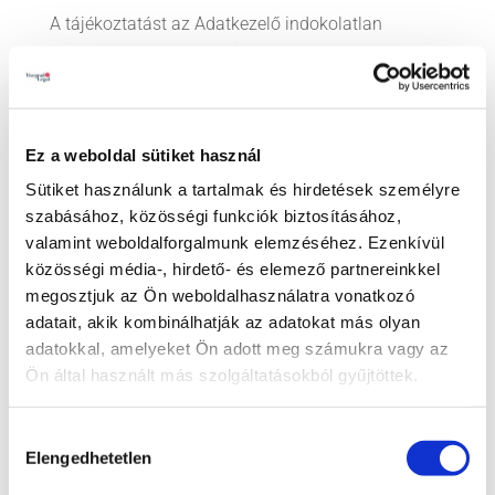
A tájékoztatást az Adatkezelő indokolatlan
késedelem nélkül, legfeljebb a kérelem
beérkezésétől számított egy hónapon belül adja
meg. Válaszát elsősorban olyan formában küldi,
ahogy a tájékoztatás iránti kérelmet az érintett
Ez a weboldal sütiket használ
előterjeszti.
Sütiket használunk a tartalmak és hirdetések személyre
szabásához, közösségi funkciók biztosításához,
Az adott naptári évben adott első tájékoztatás
valamint weboldalforgalmunk elemzéséhez. Ezenkívül
ingyenes. Ugyanazon adatkörre vonatkozó
közösségi média-, hirdető- és elemező partnereinkkel
ismételt tájékoztatásért az Adatkezelő ügyintézési
megosztjuk az Ön weboldalhasználatra vonatkozó
díjat számít fel, feltéve, hogy az ismételt
adatait, akik kombinálhatják az adatokat más olyan
tájékoztatás során jogsértés nem volt
adatokkal, amelyeket Ön adott meg számukra vagy az
megállapítható, illetve az adatok helyesbítésére
Ön által használt más szolgáltatásokból gyűjtöttek.
nem került sor.
Hozzájárulás
A felszámítható díj érintett adatonként bruttó
Elengedhetetlen
kiválasztása
1.000.- Ft.