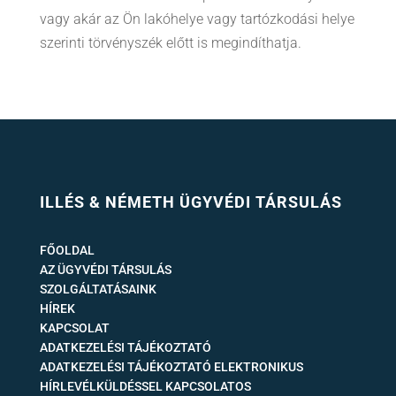
vagy akár az Ön lakóhelye vagy tartózkodási helye
szerinti törvényszék előtt is megindíthatja.
ILLÉS & NÉMETH ÜGYVÉDI TÁRSULÁS
FŐOLDAL
AZ ÜGYVÉDI TÁRSULÁS
SZOLGÁLTATÁSAINK
HÍREK
KAPCSOLAT
ADATKEZELÉSI TÁJÉKOZTATÓ
ADATKEZELÉSI TÁJÉKOZTATÓ ELEKTRONIKUS
HÍRLEVÉLKÜLDÉSSEL KAPCSOLATOS