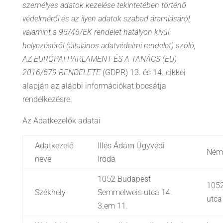
személyes adatok kezelése tekintetében történő
védelméről és az ilyen adatok szabad áramlásáról,
valamint a 95/46/EK rendelet hatályon kívül
helyezéséről (általános adatvédelmi rendelet) szóló,
AZ EURÓPAI PARLAMENT ÉS A TANÁCS (EU)
2016/679 RENDELETE
(GDPR) 13. és 14. cikkei
alapján az alábbi információkat bocsátja
rendelkezésre.
Az Adatkezelők adatai
Adatkezelő
Illés Ádám Ügyvédi
Néme
neve
Iroda
1052 Budapest
105
Székhely
Semmelweis utca 14.
utca
3.em 11.