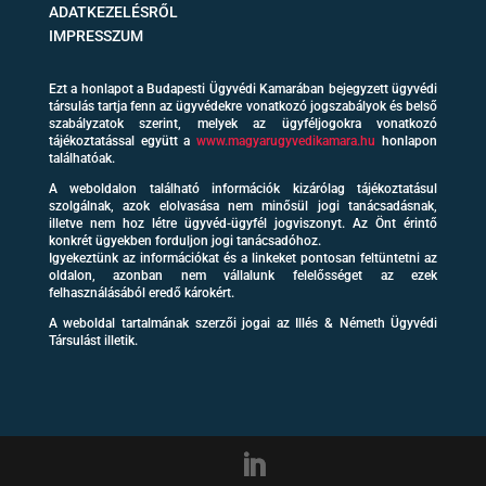
ADATKEZELÉSRŐL
IMPRESSZUM
Ezt a honlapot a Budapesti Ügyvédi Kamarában bejegyzett ügyvédi
társulás tartja fenn az ügyvédekre vonatkozó jogszabályok és belső
szabályzatok szerint, melyek az ügyféljogokra vonatkozó
tájékoztatással együtt a
www.magyarugyvedikamara.hu
honlapon
találhatóak.
A weboldalon található információk kizárólag tájékoztatásul
szolgálnak, azok elolvasása nem minősül jogi tanácsadásnak,
illetve nem hoz létre ügyvéd-ügyfél jogviszonyt. Az Önt érintő
konkrét ügyekben forduljon jogi tanácsadóhoz.
Igyekeztünk az információkat és a linkeket pontosan feltüntetni az
oldalon, azonban nem vállalunk felelősséget az ezek
felhasználásából eredő károkért.
A weboldal tartalmának szerzői jogai az Illés & Németh Ügyvédi
Társulást illetik.