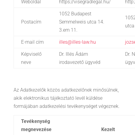
Weboldal
https://visegradlegal.hu/
http
1052 Budapest
105
Postacím
Semmelweis utca 14.
utca
3.em 11.
E-mail cím
illes@illes-law.hu
jozs
Képviselő
Dr. Illés Ádám
Dr. 
neve
irodavezető ügyvéd
ügy
Az Adatkezelők közös adatkezelőnek minősülnek,
akik elektronikus tájékoztató levél küldése
formájában adatkezelési tevékenységet végeznek.
Tevékenység
megnevezése
Kezelt