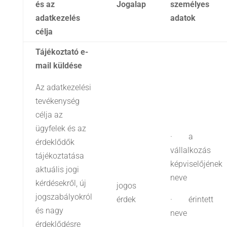
és az
Jogalap
személyes
adatkezelés
adatok
célja
Tájékoztató e-
mail küldése
Az adatkezelési
tevékenység
célja az
ügyfelek és az
· a
érdeklődők
vállalkozás
tájékoztatása
képviselőjének
aktuális jogi
neve
kérdésekről, új
jogos
jogszabályokról
érdek
· érintett
és nagy
neve
érdeklődésre