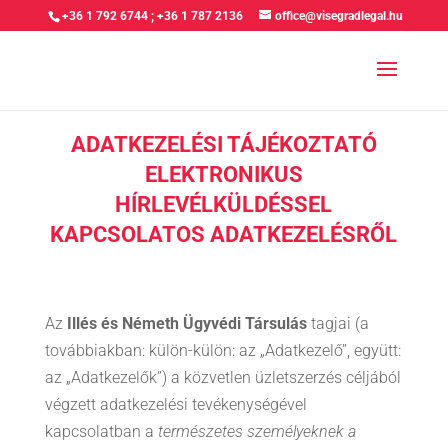
+36 1 792 6744
;
+36 1 787 2136
office@visegradlegal.hu
ADATKEZELÉSI TÁJÉKOZTATÓ
ELEKTRONIKUS
HÍRLEVÉLKÜLDÉSSEL
KAPCSOLATOS ADATKEZELÉSRŐL
Az
Illés és Németh Ügyvédi Társulás
tagjai (a
továbbiakban: külön-külön: az „Adatkezelő”, együtt:
az „Adatkezelők”) a közvetlen üzletszerzés céljából
végzett adatkezelési tevékenységével
kapcsolatban a
természetes személyeknek a