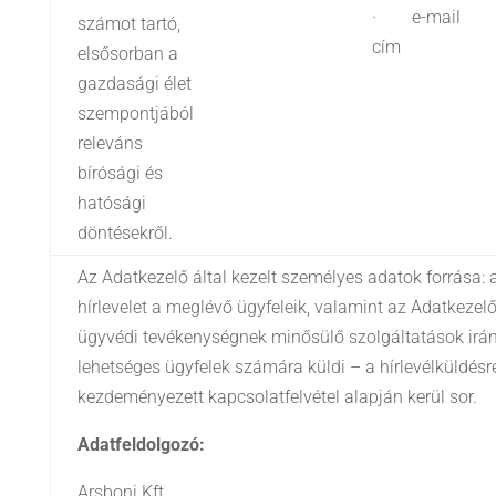
· e-mail
számot tartó,
cím
elsősorban a
gazdasági élet
szempontjából
releváns
bírósági és
hatósági
döntésekről.
Az Adatkezelő által kezelt személyes adatok forrása: 
hírlevelet a meglévő ügyfeleik, valamint az Adatkezelők
ügyvédi tevékenységnek minősülő szolgáltatások irán
lehetséges ügyfelek számára küldi – a hírlevélküldésre
kezdeményezett kapcsolatfelvétel alapján kerül sor.
Adatfeldolgozó:
Arsboni Kft.