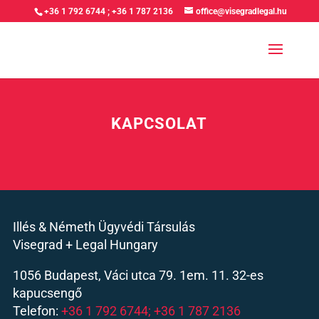
+36 1 792 6744
;
+36 1 787 2136
office@visegradlegal.hu
KAPCSOLAT
Illés & Németh Ügyvédi Társulás
Visegrad + Legal Hungary
1056 Budapest, Váci utca 79. 1em. 11. 32-es
kapucsengő
Telefon:
+36 1 792 6744;
+36 1 787 2136