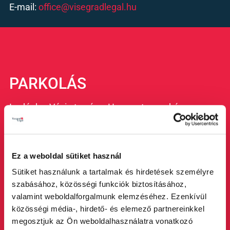
E-mail:
office@visegradlegal.hu
PARKOLÁS
Irodánk a Váci utca és a Havas utca sarkán
helyezkedik el, amely utóbbi fizetős
parkolóövezetbe tartozik.
Az alábbi térképen megtekintheti a pontos
Ez a weboldal sütiket használ
útvonalat.
Sütiket használunk a tartalmak és hirdetések személyre
szabásához, közösségi funkciók biztosításához,
valamint weboldalforgalmunk elemzéséhez. Ezenkívül
közösségi média-, hirdető- és elemező partnereinkkel
megosztjuk az Ön weboldalhasználatra vonatkozó