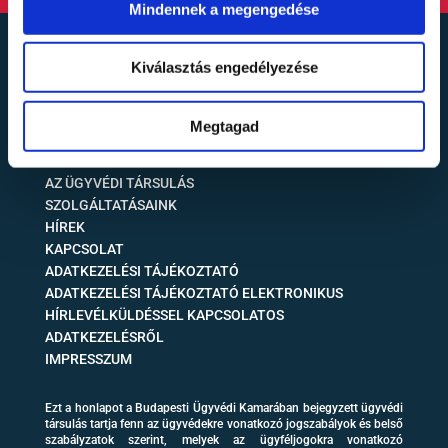
Mindennek a megengedése
Kiválasztás engedélyezése
ILLÉS & NÉMETH ÜGYVÉDI TÁRSULÁS
Megtagad
FŐOLDAL
AZ ÜGYVÉDI TÁRSULÁS
SZOLGÁLTATÁSAINK
HÍREK
KAPCSOLAT
ADATKEZELÉSI TÁJÉKOZTATÓ
ADATKEZELÉSI TÁJÉKOZTATÓ ELEKTRONIKUS
HÍRLEVÉLKÜLDÉSSEL KAPCSOLATOS
ADATKEZELÉSRŐL
IMPRESSZUM
Ezt a honlapot a Budapesti Ügyvédi Kamarában bejegyzett ügyvédi
társulás tartja fenn az ügyvédekre vonatkozó jogszabályok és belső
szabályzatok szerint, melyek az ügyféljogokra vonatkozó