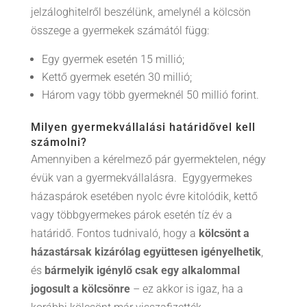
jelzáloghitelről beszélünk, amelynél a kölcsön
összege a gyermekek számától függ:
Egy gyermek esetén 15 millió;
Kettő gyermek esetén 30 millió;
Három vagy több gyermeknél 50 millió forint.
Milyen gyermekvállalási határidővel kell
számolni?
Amennyiben a kérelmező pár gyermektelen, négy
évük van a gyermekvállalásra. Egygyermekes
házaspárok esetében nyolc évre kitolódik, kettő
vagy többgyermekes párok esetén tíz év a
határidő. Fontos tudnivaló, hogy a
kölcsönt a
házastársak kizárólag együttesen igényelhetik
,
és
bármelyik igénylő csak egy alkalommal
jogosult a kölcsönre
– ez akkor is igaz, ha a