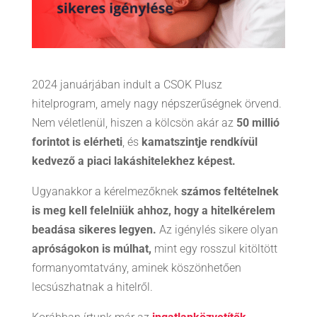
2024 januárjában indult a CSOK Plusz
hitelprogram, amely nagy népszerűségnek örvend.
Nem véletlenül, hiszen a kölcsön akár az
50 millió
forintot is elérheti
, és
kamatszintje rendkívül
kedvező a piaci lakáshitelekhez képest.
Ugyanakkor a kérelmezőknek
számos feltételnek
is meg kell felelniük ahhoz, hogy a hitelkérelem
beadása sikeres legyen.
Az igénylés sikere olyan
apróságokon is múlhat,
mint egy rosszul kitöltött
formanyomtatvány, aminek köszönhetően
lecsúszhatnak a hitelről.