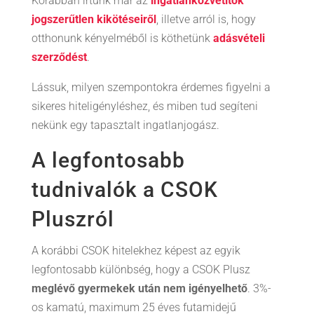
Korábban írtunk már az
ingatlanközvetítők
jogszerűtlen kikötéseiről
, illetve arról is, hogy
otthonunk kényelméből is köthetünk
adásvételi
szerződést
.
Lássuk, milyen szempontokra érdemes figyelni a
sikeres hiteligényléshez, és miben tud segíteni
nekünk egy tapasztalt ingatlanjogász.
A legfontosabb
tudnivalók a CSOK
Pluszról
A korábbi CSOK hitelekhez képest az egyik
legfontosabb különbség, hogy a CSOK Plusz
meglévő gyermekek után nem igényelhető
. 3%-
os kamatú, maximum 25 éves futamidejű