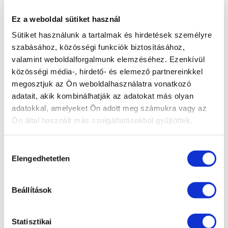
alapterületűnek;
Ez a weboldal sütiket használ
Kettő gyermeknél minimum 50 négyzetméter
alapterületűnek;
Sütiket használunk a tartalmak és hirdetések személyre
szabásához, közösségi funkciók biztosításához,
Három vagy több gyermek esetén minimum 60
valamint weboldalforgalmunk elemzéséhez. Ezenkívül
négyzetméter alapterületűnek kell lennie.
közösségi média-, hirdető- és elemező partnereinkkel
megosztjuk az Ön weboldalhasználatra vonatkozó
A kinézett
háznak
adatait, akik kombinálhatják az adatokat más olyan
Egy gyermek esetén minimum 70 négyzetméter
adatokkal, amelyeket Ön adott meg számukra vagy az
Ön által használt más szolgáltatásokból gyűjtöttek.
alapterületűnek;
Kettő gyermeknél minimum 80 négyzetméter
alapterületűnek;
Hozzájárulás
Elengedhetetlen
Három vagy több gyermek esetén minimum 90
kiválasztása
négyzetméter alapterületűnek kell lennie.
Beállítások
3. Nagy segítség lehet egy
előszerződés
Statisztikai