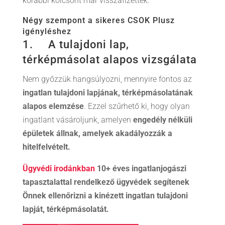
korábbi kölcsönt már visszafizették.
Négy szempont a sikeres CSOK Plusz
igényléshez
1. A tulajdoni lap,
térképmásolat alapos vizsgálata
Nem győzzük hangsúlyozni, mennyire fontos az
ingatlan tulajdoni lapjának, térképmásolatának
alapos elemzése
. Ezzel szűrhető ki, hogy olyan
ingatlant vásároljunk, amelyen
engedély nélküli
épületek állnak, amelyek akadályozzák a
hitelfelvételt.
Ügyvédi irodánkban
10+ éves ingatlanjogászi
tapasztalattal rendelkező ügyvédek segítenek
Önnek ellenőrizni a kinézett ingatlan tulajdoni
lapját, térképmásolatát.