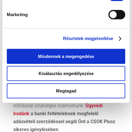
Ingatlan vásárlásnál alapesetben is rengeteg
dologra oda kell figyelnünk. Ha hitelt is igénylünk,
Marketing
úgy még bonyolultabbá válhat a folyamat.
Az adásvételi előszerződésben pedig már előre
Részletek megjelenítése
rögzíthetjük a fontos feltételeket, legyen szó akár a
fizetési ütemezésről.
Mindennek a megengedése
4. Bankonként eltérnek a
feltételek
Kiválasztás engedélyezése
Hiteligénylőként a mi felelősségünk, hogy minden
banki feltételnek maradéktalanul megfeleljünk.
Megtagad
Azonban ahány bank, annyiféle feltétellel, egyéb
előírással szükséges számolnunk.
Ügyvédi
irodánk
a banki feltételeknek megfelelő
adásvételi szerződéssel segíti Önt a CSOK Plusz
sikeres igénylésében
.