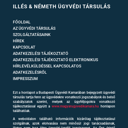
ILLÉS & NÉMETH ÜGYVÉDI TÁRSULÁS
FŐOLDAL
AZ ÜGYVÉDI TÁRSULÁS
SZOLGÁLTATÁSAINK
HÍREK
KAPCSOLAT
ADATKEZELÉSI TÁJÉKOZTATÓ
ADATKEZELÉSI TÁJÉKOZTATÓ ELEKTRONIKUS
HÍRLEVÉLKÜLDÉSSEL KAPCSOLATOS
ADATKEZELÉSRŐL
IMPRESSZUM
Ezt a honlapot a Budapesti Ügyvédi Kamarában bejegyzett ügyvédi
társulás tartja fenn az ügyvédekre vonatkozó jogszabályok és belső
szabályzatok szerint, melyek az ügyféljogokra vonatkozó
tájékoztatással együtt a
www.magyarugyvedikamara.hu
honlapon
találhatóak.
A weboldalon található információk kizárólag tájékoztatásul
szolgálnak, azok elolvasása nem minősül jogi tanácsadásnak,
illetve nem hoz létre ügyvéd-ügyfél jogviszonyt. Az Önt érintő