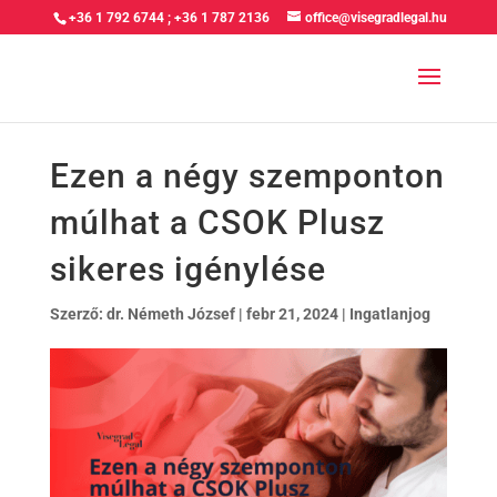
+36 1 792 6744
;
+36 1 787 2136
office@visegradlegal.hu
Ezen a négy szemponton
múlhat a CSOK Plusz
sikeres igénylése
Szerző:
dr. Németh József
|
febr 21, 2024
|
Ingatlanjog