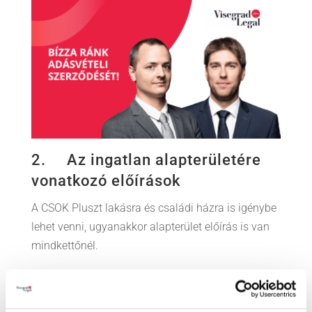
2. Az ingatlan alapterületére
vonatkozó előírások
A CSOK Pluszt lakásra és családi házra is igénybe
lehet venni, ugyanakkor alapterület előírás is van
mindkettőnél.
A kinézett
lakásnak
Egy gyermek esetén minimum 40 négyzetméter