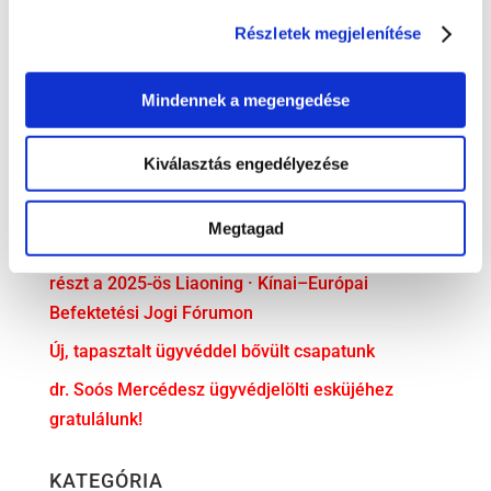
LEGUTÓBBI BEJEGYZÉSEK
Részletek megjelenítése
„Trónok harca” a családi vállalatokban – Irodánk
előadása a PP Konferencián
Mindennek a megengedése
Előadás a Cseh-Magyar Üzleti Klubban
Partner ügyvédünk is részt vett a svéd–magyar
Kiválasztás engedélyezése
üzleti kapcsolatok fennállásának 30. évfordulója
alkalmából rendezett ünnepségen
Megtagad
Irodavezetőnk, dr. Illés Ádám előadóként vett
részt a 2025-ös Liaoning · Kínai–Európai
Befektetési Jogi Fórumon
Új, tapasztalt ügyvéddel bővült csapatunk
dr. Soós Mercédesz ügyvédjelölti esküjéhez
gratulálunk!
KATEGÓRIA