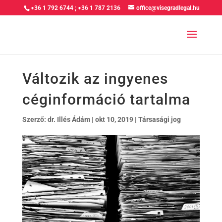
+36 1 792 6744
;
+36 1 787 2136
office@visegradlegal.hu
Változik az ingyenes
céginformáció tartalma
Szerző:
dr. Illés Ádám
|
okt 10, 2019
|
Társasági jog