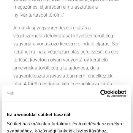
megszűnési eljárásban elmulasztottak a
nyilvántartásból törölni.”
A másik új vagyonrendezési eljárás a
végelszámolás lefolytatását követően törölt cég
vagyonára vonatkozó kérelemre induló eljárás. Sor
kerülhet rá, ha a végelszámolás befejezését és cég
törlését követően olyan vagyontárgy kerül elő,
amelynek a törölt cég a tulajdonosa, de a
vagyonfelosztási javaslatban nem rendelkeztek
róla. A törölt cég tagjai kérelmezhetik az eljárás
megindítását.
A gazdálkodó szervezetek számára eddig is
megvolt annak a lehetősége, hogy az OBH-tól
Ez a weboldal sütiket használ
igazolást kérjenek arról, hogy
nincs ellenük
Sütiket használunk a tartalmak és hirdetések személyre
benyújtva jogerősen még el nem bírált
szabásához, közösségi funkciók biztosításához,