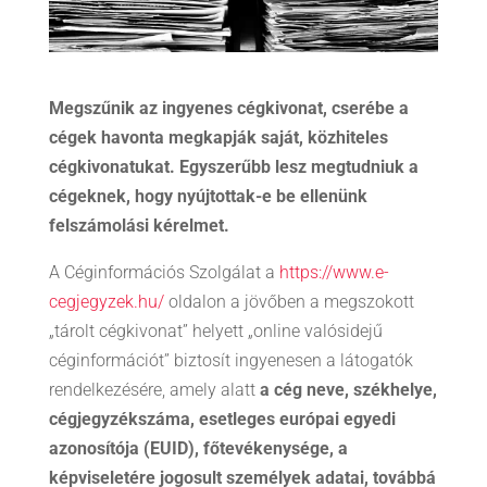
Megszűnik az ingyenes cégkivonat, cserébe a
cégek havonta megkapják saját, közhiteles
cégkivonatukat. Egyszerűbb lesz megtudniuk a
cégeknek, hogy nyújtottak-e be ellenünk
felszámolási kérelmet.
A Céginformációs Szolgálat a
https://www.e-
cegjegyzek.hu/
oldalon a jövőben a megszokott
„tárolt cégkivonat” helyett „online valósidejű
céginformációt” biztosít ingyenesen a látogatók
rendelkezésére, amely alatt
a cég neve, székhelye,
cégjegyzékszáma, esetleges európai egyedi
azonosítója (EUID), főtevékenysége, a
képviseletére jogosult személyek adatai, továbbá