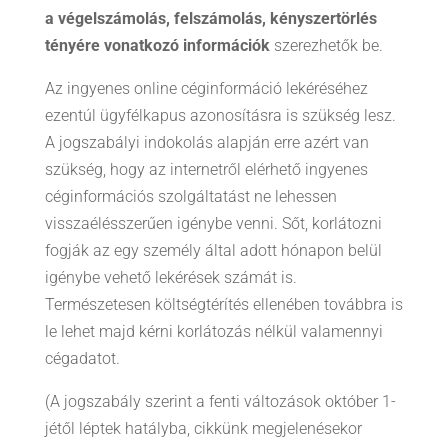
a végelszámolás, felszámolás, kényszertörlés
tényére vonatkozó információk
szerezhetők be.
Az ingyenes online céginformáció lekéréséhez
ezentúl ügyfélkapus azonosításra is szükség lesz.
A jogszabályi indokolás alapján erre azért van
szükség, hogy az internetről elérhető ingyenes
céginformációs szolgáltatást ne lehessen
visszaélésszerűen igénybe venni. Sőt, korlátozni
fogják az egy személy által adott hónapon belül
igénybe vehető lekérések számát is.
Természetesen költségtérítés ellenében továbbra is
le lehet majd kérni korlátozás nélkül valamennyi
cégadatot.
(A jogszabály szerint a fenti változások október 1-
jétől léptek hatályba, cikkünk megjelenésekor