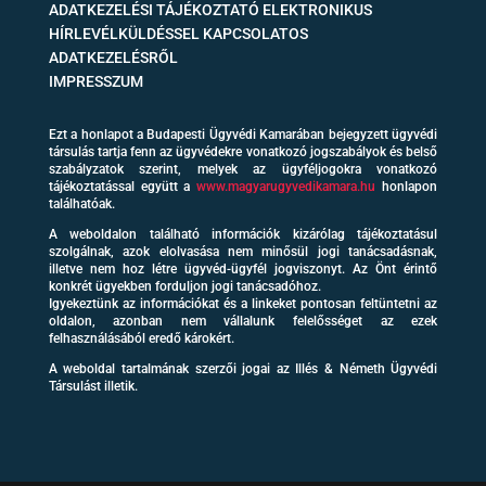
ADATKEZELÉSI TÁJÉKOZTATÓ ELEKTRONIKUS
HÍRLEVÉLKÜLDÉSSEL KAPCSOLATOS
ADATKEZELÉSRŐL
IMPRESSZUM
Ezt a honlapot a Budapesti Ügyvédi Kamarában bejegyzett ügyvédi
társulás tartja fenn az ügyvédekre vonatkozó jogszabályok és belső
szabályzatok szerint, melyek az ügyféljogokra vonatkozó
tájékoztatással együtt a
www.magyarugyvedikamara.hu
honlapon
találhatóak.
A weboldalon található információk kizárólag tájékoztatásul
szolgálnak, azok elolvasása nem minősül jogi tanácsadásnak,
illetve nem hoz létre ügyvéd-ügyfél jogviszonyt. Az Önt érintő
konkrét ügyekben forduljon jogi tanácsadóhoz.
Igyekeztünk az információkat és a linkeket pontosan feltüntetni az
oldalon, azonban nem vállalunk felelősséget az ezek
felhasználásából eredő károkért.
A weboldal tartalmának szerzői jogai az Illés & Németh Ügyvédi
Társulást illetik.