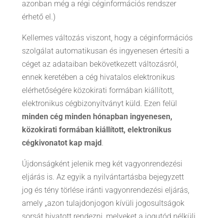
azonban még a régi céginformációs rendszer
érhető el.)
Kellemes változás viszont, hogy a céginformációs
szolgálat automatikusan és ingyenesen értesíti a
céget az adataiban bekövetkezett változásról,
ennek keretében a cég hivatalos elektronikus
elérhetőségére közokirati formában kiállított,
elektronikus cégbizonyítványt küld. Ezen felül
minden cég minden hónapban ingyenesen,
közokirati formában kiállított, elektronikus
cégkivonatot kap majd
.
Újdonságként jelenik meg két vagyonrendezési
eljárás is. Az egyik a nyilvántartásba bejegyzett
jog és tény törlése iránti vagyonrendezési eljárás,
amely „azon tulajdonjogon kívüli jogosultságok
sorsát hivatott rendezni, melyeket a jogutód nélküli