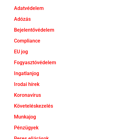
Adatvédelem
Adózás
Bejelentővédelem
Compliance
EU jog
Fogyasztóvédelem
Ingatlanjog
Irodai hírek
Koronavírus
Követeléskezelés
Munkajog
Pénzügyek
Peres eljárások