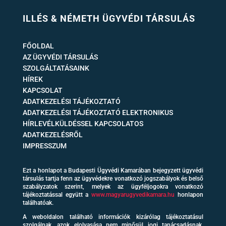
ILLÉS & NÉMETH ÜGYVÉDI TÁRSULÁS
FŐOLDAL
AZ ÜGYVÉDI TÁRSULÁS
SZOLGÁLTATÁSAINK
HÍREK
KAPCSOLAT
ADATKEZELÉSI TÁJÉKOZTATÓ
ADATKEZELÉSI TÁJÉKOZTATÓ ELEKTRONIKUS
HÍRLEVÉLKÜLDÉSSEL KAPCSOLATOS
ADATKEZELÉSRŐL
IMPRESSZUM
Ezt a honlapot a Budapesti Ügyvédi Kamarában bejegyzett ügyvédi
társulás tartja fenn az ügyvédekre vonatkozó jogszabályok és belső
szabályzatok szerint, melyek az ügyféljogokra vonatkozó
tájékoztatással együtt a
www.magyarugyvedikamara.hu
honlapon
találhatóak.
A weboldalon található információk kizárólag tájékoztatásul
szolgálnak, azok elolvasása nem minősül jogi tanácsadásnak,