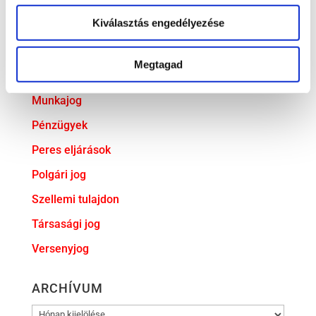
Ingatlanjog
Kiválasztás engedélyezése
Irodai hírek
Koronavírus
Megtagad
Követeléskezelés
Munkajog
Pénzügyek
Peres eljárások
Polgári jog
Szellemi tulajdon
Társasági jog
Versenyjog
ARCHÍVUM
ARCHÍVUM