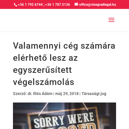
+36 1 792 6744
;
+36 1 787 2136
office@visegradlegal.hu
Valamennyi cég számára
elérhető lesz az
egyszerűsített
végelszámolás
Szerző:
dr. Illés Ádám
|
máj 29, 2018
|
Társasági jog