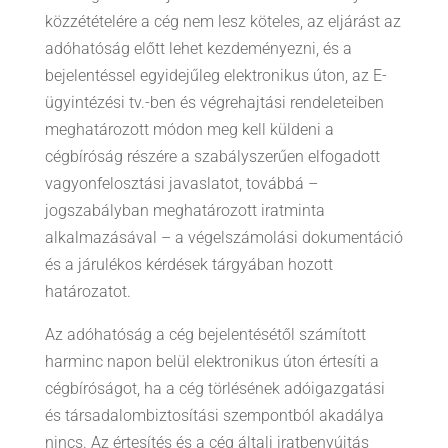
közzétételére a cég nem lesz köteles, az eljárást az
adóhatóság előtt lehet kezdeményezni, és a
bejelentéssel egyidejűleg elektronikus úton, az E-
ügyintézési tv.-ben és végrehajtási rendeleteiben
meghatározott módon meg kell küldeni a
cégbíróság részére a szabályszerűen elfogadott
vagyonfelosztási javaslatot, továbbá –
jogszabályban meghatározott iratminta
alkalmazásával – a végelszámolási dokumentáció
és a járulékos kérdések tárgyában hozott
határozatot.
Az adóhatóság a cég bejelentésétől számított
harminc napon belül elektronikus úton értesíti a
cégbíróságot, ha a cég törlésének adóigazgatási
és társadalombiztosítási szempontból akadálya
nincs. Az értesítés és a cég általi iratbenyújtás