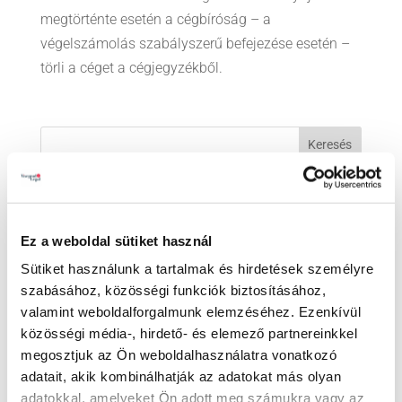
megtörténte esetén a cégbíróság – a
végelszámolás szabályszerű befejezése esetén –
törli a céget a cégjegyzékből.
LEGUTÓBBI BEJEGYZÉSEK
„Trónok harca” a családi vállalatokban – Irodánk
Ez a weboldal sütiket használ
előadása a PP Konferencián
Sütiket használunk a tartalmak és hirdetések személyre
Előadás a Cseh-Magyar Üzleti Klubban
szabásához, közösségi funkciók biztosításához,
valamint weboldalforgalmunk elemzéséhez. Ezenkívül
Partner ügyvédünk is részt vett a svéd–magyar
közösségi média-, hirdető- és elemező partnereinkkel
üzleti kapcsolatok fennállásának 30. évfordulója
megosztjuk az Ön weboldalhasználatra vonatkozó
alkalmából rendezett ünnepségen
adatait, akik kombinálhatják az adatokat más olyan
adatokkal, amelyeket Ön adott meg számukra vagy az
Irodavezetőnk, dr. Illés Ádám előadóként vett