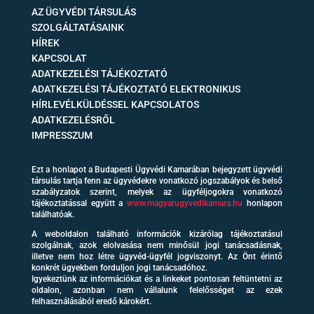
AZ ÜGYVÉDI TÁRSULÁS
SZOLGÁLTATÁSAINK
HÍREK
KAPCSOLAT
ADATKEZELÉSI TÁJÉKOZTATÓ
ADATKEZELÉSI TÁJÉKOZTATÓ ELEKTRONIKUS
HÍRLEVÉLKÜLDÉSSEL KAPCSOLATOS
ADATKEZELÉSRŐL
IMPRESSZUM
Ezt a honlapot a Budapesti Ügyvédi Kamarában bejegyzett ügyvédi
társulás tartja fenn az ügyvédekre vonatkozó jogszabályok és belső
szabályzatok szerint, melyek az ügyféljogokra vonatkozó
tájékoztatással együtt a
www.magyarugyvedikamara.hu
honlapon
találhatóak.
A weboldalon található információk kizárólag tájékoztatásul
szolgálnak, azok elolvasása nem minősül jogi tanácsadásnak,
illetve nem hoz létre ügyvéd-ügyfél jogviszonyt. Az Önt érintő
konkrét ügyekben forduljon jogi tanácsadóhoz.
Igyekeztünk az információkat és a linkeket pontosan feltüntetni az
oldalon, azonban nem vállalunk felelősséget az ezek
felhasználásából eredő károkért.