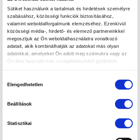
Sütiket használunk a tartalmak és hirdetések személyre
Új home office szabályok a második
szabásához, közösségi funkciók biztosításához,
hullámban
valamint weboldalforgalmunk elemzéséhez. Ezenkívül
Szerző:
dr. Illés Ádám, LL.M
|
dec 21, 2020
|
Koronavírus
,
Munkajog
közösségi média-, hirdető- és elemező partnereinkkel
megosztjuk az Ön weboldalhasználatra vonatkozó
A novemberben hatályba lépett kormányrendelet
adatait, akik kombinálhatják az adatokat más olyan
célja a távmunka kölcsönös megállapodáson
adatokkal, amelyeket Ön adott meg számukra vagy az
Ön által használt más szolgáltatásokból gyűjtöttek.
alapuló szabályozása. A veszélyhelyzet ideje
alatt adómentes költségátalány adható az
Hozzájárulás
otthonról dolgozó munkavállalónak. A
Elengedhetetlen
kiválasztása
koronavírus-járvány első hullámában a
veszélyhelyzeti...
Beállítások
Statisztikai