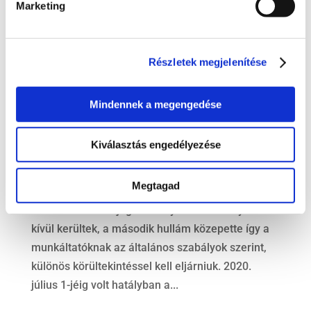
Marketing
Részletek megjelenítése
Mindennek a megengedése
Munkajog a járványügyi készültség idején
Kiválasztás engedélyezése
Szerző:
dr. Illés Ádám, LL.M
|
szept 28, 2020
|
Koronavírus
,
Munkajog
Megtagad
A COVID-járvány első hulláma alatt meghozott
rendkívüli munkajogi szabályok már hatályon
kívül kerültek, a második hullám közepette így a
munkáltatóknak az általános szabályok szerint,
különös körültekintéssel kell eljárniuk. 2020.
július 1-jéig volt hatályban a...