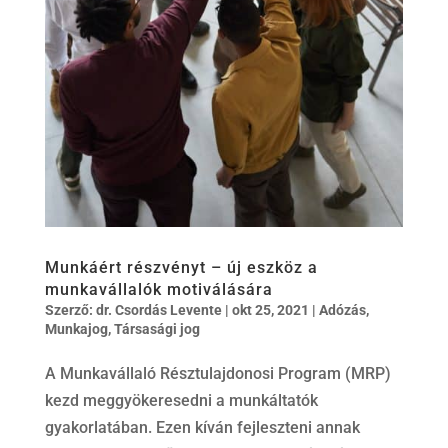
Munkáért részvényt – új eszköz a
munkavállalók motiválására
Szerző:
dr. Csordás Levente
|
okt 25, 2021
|
Adózás
,
Munkajog
,
Társasági jog
A Munkavállaló Résztulajdonosi Program (MRP)
kezd meggyökeresedni a munkáltatók
gyakorlatában. Ezen kíván fejleszteni annak