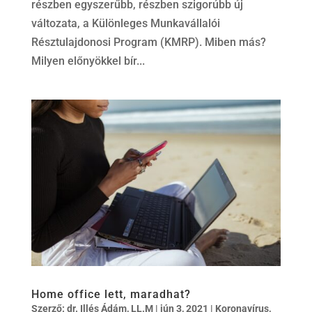
részben egyszerűbb, részben szigorúbb új
változata, a Különleges Munkavállalói
Résztulajdonosi Program (KMRP). Miben más?
Milyen előnyökkel bír...
Home office lett, maradhat?
Szerző:
dr. Illés Ádám, LL.M
|
jún 3, 2021
|
Koronavírus
,