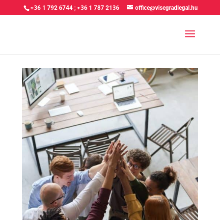
+36 1 792 6744
;
+36 1 787 2136
office@visegradlegal.hu