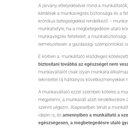
A járvány elterjedésével mind a munkáltató
kérdések a munkavégzés biztonsága és a fel
krónikus betegségekkel rendelkező – munka
munkahelyre, ha a megbetegedésre utaló kör
munkavégzés feltételeit, a munkabiztonsági 
természetesen a gazdasági szempontokat is 
E körben a munkáltató elsődleges kötelezet
biztosítani továbbá az egészséget nem ve
munkavállalót csak olyan munkára alkalmazhat
tekintettel rá hátrányos következményekkel 
A munkavállaló ezzel szemben köteles a munk
megjelenni, a munkaidő alatt rendelkezésre 
szerint végezni. Alapesetben tehát a munkál
idején is, és
amennyiben a munkáltató a sze
egészségesen, a megbetegedésre utaló gy