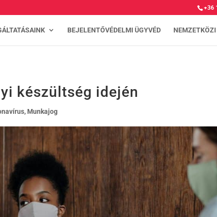
+36 
GÁLTATÁSAINK
BEJELENTŐVÉDELMI ÜGYVÉD
NEMZETKÖZI
yi készültség idején
onavírus
,
Munkajog