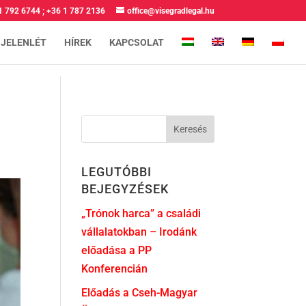
1 792 6744
;
+36 1 787 2136
office@visegradlegal.hu
 JELENLÉT
HÍREK
KAPCSOLAT
LEGUTÓBBI
BEJEGYZÉSEK
„Trónok harca” a családi
vállalatokban – Irodánk
előadása a PP
Konferencián
Előadás a Cseh-Magyar