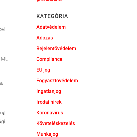
KATEGÓRIA
Adatvédelem
kel
Adózás
Bejelentővédelem
 Mt.
Compliance
EU jog
Fogyasztóvédelem
k,
Ingatlanjog
Irodai hírek
Koronavírus
al,
ági
Követeléskezelés
Munkajog