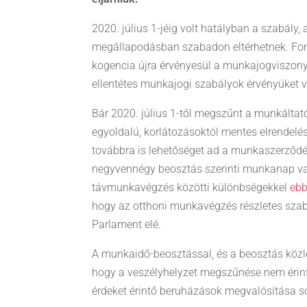
2020. július 1-jéig volt hatályban a szabály, 
megállapodásban szabadon eltérhetnek. Font
kogencia újra érvényesül a munkajogviszony
ellentétes munkajogi szabályok érvényüket v
Bár 2020. július 1-től megszűnt a munkált
egyoldalú, korlátozásoktól mentes elrendelé
továbbra is lehetőséget ad a munkaszerződést
negyvennégy beosztás szerinti munkanap va
távmunkavégzés közötti különbségekkel
ebb
hogy az otthoni munkavégzés részletes szab
Parlament elé.
A munkaidő-beosztással, és a beosztás közl
hogy a veszélyhelyzet megszűnése nem érin
érdeket érintő beruházások megvalósítása 