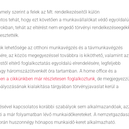
amely szerint a felek az Mt. rendelkezéseitől külön
os tehát, hogy ezt követően a munkavállalókat védő egyoldalú
okban, tehát az eltérést nem engedő törvényi rendelkezéseegék
esztették.
atók lehetősége az otthoni munkavégzés és a távmunkavégzés
sére, az közös megegyezéssel továbbra is kiköthető, valamint az
ől eltérő foglalkoztatás egyoldalú elrendelésére, legfeljebb
gy háromszázötvenkét óra tartamban. A home office és a
en a cikkünkben már részletesen foglalkoztunk
, de megjegyezzü
ályozásának kialakítása tárgyában törvényjavaslat kerül a
ésével kapcsolatos korábbi szabályok sem alkalmazandóak, azz
ti a már folyamatban lévő munkaidőkereteket. A nemzetgazdas
során huszonnégy hónapos munkaidő-keret alkalmazható.