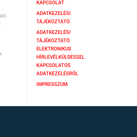
KAPCSOLAT
ADATKEZELÉSI
aló
TÁJÉKOZTATÓ
t
ADATKEZELÉSI
TÁJÉKOZTATÓ
ELEKTRONIKUS
k
HÍRLEVÉLKÜLDÉSSEL
KAPCSOLATOS
ADATKEZELÉSRŐL
IMPRESSZUM