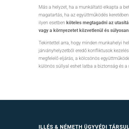
Más a helyzet, ha a munkáltató elkapta a bet
magatartás, ha az együttműködés keretébe
ilyen esetben
köteles megtagadni az utasítá
vagy a környezetet közvetlenül és súlyosan
Tekintettel arra, hogy minden munkahelyi he
járványhelyzetből eredő konfliktusok kezelés
megfelelő eljárás, a kölcsönös együttműködés
különös súllyal eshet latba a biztonság és 
ILLÉS & NÉMETH ÜGYVÉDI TÁRSU