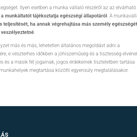
egséget. Ilyen esetben a munka vállaló részéről az az elvárható
n
a munkáltatót tájékoztatja egészségi állapotáról
. A munkaváll
s teljesítését, ha annak végrehajtása más személy egészségé
 veszélyeztetné
.
lyzet más és más, lehetetlen általános megoldást adni a
ére, e vészterhes időkben a jóhiszeműség és a tisztesség elvéne
 és a másik fél jogainak, jogos érdekeinek tiszteletben tartása
a munkahelyek megtartása közötti egyensúly megtalálásakor.
LÁS