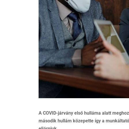
A COVID-járvány első hulláma alatt meghozo
második hullám közepette így a munkáltatók
eljárniuk.