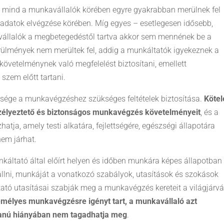
k, mind a munkavállalók körében egyre gyakrabban merülnek fel
adatok elvégzése körében. Míg egyes – esetlegesen idősebb,
vállalók a megbetegedéstől tartva akkor sem mennének be a
ülmények nem merültek fel, addig a munkáltatók igyekeznek a
követelménynek való megfelelést biztosítani, emellett
szem előtt tartani.
tsége a munkavégzéshez szükséges feltételek biztosítása.
Kötel
szélyeztető és biztonságos munkavégzés követelményeit
, és a
ja, amely testi alkatára, fejlettségére, egészségi állapotára
nem járhat.
áltató által előírt helyen és időben munkára képes állapotban
állni, munkáját a vonatkozó szabályok, utasítások és szokások
tató utasításai szabják meg a munkavégzés kereteit a világjárv
mélyes munkavégzésre igényt tart, a munkavállaló azt
anú hiányában nem tagadhatja meg
.