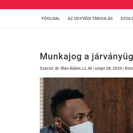
FŐOLDAL
AZ ÜGYVÉDI TÁRSULÁS
SZOL
Munkajog a járványüg
Szerző:
dr. Illés Ádám, LL.M
|
szept 28, 2020
|
Kor