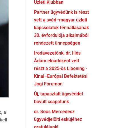
Üzleti Klubban
Partner ügyvédünk is részt
vett a svéd–magyar üzleti
kapcsolatok fennállásának
30. évfordulója alkalmából
rendezett ünnepségen
Irodavezetőnk, dr. Illés
Ádám előadóként vett
részt a 2025-ös Liaoning ·
Kínai–Európai Befektetési
Jogi Fórumon
Új, tapasztalt ügyvéddel
bővült csapatunk
dr. Soós Mercédesz
, a
ügyvédjelölti esküjéhez
kell
gratulálunk!