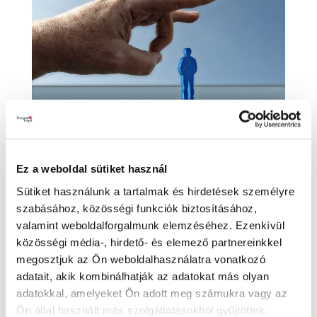
A „forgalom-visszaesés” nem elég világos
Ez a weboldal sütiket használ
felmondási ok
Szerző:
dr. Illés Ádám
|
márc 27, 2018
|
Munkajog
Sütiket használunk a tartalmak és hirdetések személyre
szabásához, közösségi funkciók biztosításához,
A munkáltatók által kezdeményezett
valamint weboldalforgalmunk elemzéséhez. Ezenkívül
felmondások egyik leggyakoribb oka a forgalom
közösségi média-, hirdető- és elemező partnereinkkel
megosztjuk az Ön weboldalhasználatra vonatkozó
visszaesése. Ám nem mindegy, hogy a
adatait, akik kombinálhatják az adatokat más olyan
munkáltató milyen indokolást fűz a felmondáshoz
adatokkal, amelyeket Ön adott meg számukra vagy az
– erre világít rá a Kúria legutóbbi döntése. A
Ön által használt más szolgáltatásokból gyűjtöttek.