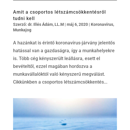
Amit a csoportos létszámcsökkentésről
tudni kell
Szerző:
dr. Illés Ádám, LL.M
|
máj 6, 2020
|
Koronavírus
,
Munkajog
A hazánkat is érintő koronavírus-járvány jelentős
hatással van a gazdaságra, így a munkahelyekre
is. Több cég kényszerült leállásra, esett el
bevételtől, ezzel magában hordozva a
munkavállalóktól való kényszerű megválást.
Cikkünkben a csoportos létszámcsökkentés...