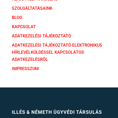
SZOLGÁLTATÁSAINK
BLOG
KAPCSOLAT
ADATKEZELÉSI TÁJÉKOZTATÓ
ADATKEZELÉSI TÁJÉKOZTATÓ ELEKTRONIKUS
HÍRLEVÉLKÜLDÉSSEL KAPCSOLATOS
ADATKEZELÉSRŐL
IMPRESSZUM
ILLÉS & NÉMETH ÜGYVÉDI TÁRSULÁS