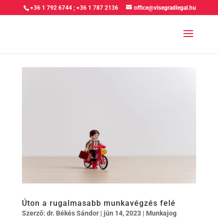
+36 1 792 6744
;
+36 1 787 2136
office@visegradlegal.hu
Úton a rugalmasabb munkavégzés felé
Szerző:
dr. Békés Sándor
|
jún 14, 2023
|
Munkajog