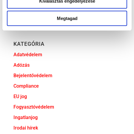
Kiválasztás engedélyezése
Új, tapasztalt ügyvéddel bővült csapatunk
Megtagad
dr. Soós Mercédesz ügyvédjelölti esküjéhez
gratulálunk!
KATEGÓRIA
Adatvédelem
Adózás
Bejelentővédelem
Compliance
EU jog
Fogyasztóvédelem
Ingatlanjog
Irodai hírek