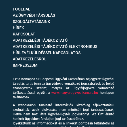
FŐOLDAL
AZ ÜGYVÉDI TÁRSULÁS
SZOLGÁLTATÁSAINK
HÍREK
KAPCSOLAT
ADATKEZELÉSI TÁJÉKOZTATÓ
ADATKEZELÉSI TÁJÉKOZTATÓ ELEKTRONIKUS
HÍRLEVÉLKÜLDÉSSEL KAPCSOLATOS
ADATKEZELÉSRŐL
IMPRESSZUM
Ezt a honlapot a Budapesti Ügyvédi Kamarában bejegyzett ügyvédi
társulás tartja fenn az ügyvédekre vonatkozó jogszabályok és belső
szabályzatok szerint, melyek az ügyféljogokra vonatkozó
tájékoztatással együtt a
www.magyarugyvedikamara.hu
honlapon
találhatóak.
A weboldalon található információk kizárólag tájékoztatásul
szolgálnak, azok elolvasása nem minősül jogi tanácsadásnak,
illetve nem hoz létre ügyvéd-ügyfél jogviszonyt. Az Önt érintő
konkrét ügyekben forduljon jogi tanácsadóhoz.
Igyekeztünk az információkat és a linkeket pontosan feltüntetni az