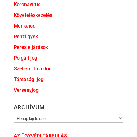
Koronavírus
Követeléskezelés
Munkajog
Pénzügyek
Peres eljárások
Polgári jog
Szellemi tulajdon
Társasági jog
Versenyjog
ARCHÍVUM
ARCHÍVUM
AZ ÜGYVÉDI TÁRSULÁS