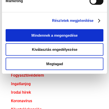
Marketing
dr. Soós Mercédesz ügyvédjelölti esküjéhez
gratulálunk!
Részletek megjelenítése
KATEGÓRIA
Adatvédelem
Mindennek a megengedése
Adózás
Kiválasztás engedélyezése
Bejelentővédelem
Compliance
Megtagad
EU jog
Fogyasztóvédelem
Ingatlanjog
Irodai hírek
Koronavírus