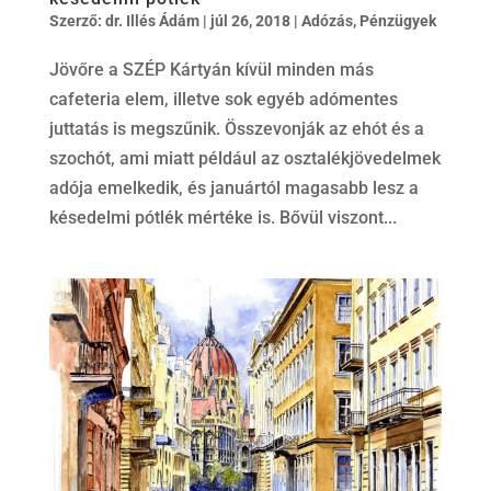
Szerző:
dr. Illés Ádám
|
júl 26, 2018
|
Adózás
,
Pénzügyek
Jövőre a SZÉP Kártyán kívül minden más
cafeteria elem, illetve sok egyéb adómentes
juttatás is megszűnik. Összevonják az ehót és a
szochót, ami miatt például az osztalékjövedelmek
adója emelkedik, és januártól magasabb lesz a
késedelmi pótlék mértéke is. Bővül viszont...