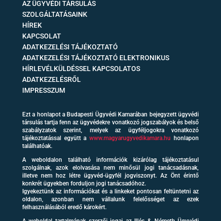
AZ ÜGYVÉDI TÁRSULÁS
SZOLGÁLTATÁSAINK
HÍREK
KAPCSOLAT
ADATKEZELÉSI TÁJÉKOZTATÓ
ADATKEZELÉSI TÁJÉKOZTATÓ ELEKTRONIKUS
HÍRLEVÉLKÜLDÉSSEL KAPCSOLATOS
ADATKEZELÉSRŐL
IMPRESSZUM
Ezt a honlapot a Budapesti Ügyvédi Kamarában bejegyzett ügyvédi
társulás tartja fenn az ügyvédekre vonatkozó jogszabályok és belső
szabályzatok szerint, melyek az ügyféljogokra vonatkozó
tájékoztatással együtt a
www.magyarugyvedikamara.hu
honlapon
találhatóak.
A weboldalon található információk kizárólag tájékoztatásul
szolgálnak, azok elolvasása nem minősül jogi tanácsadásnak,
illetve nem hoz létre ügyvéd-ügyfél jogviszonyt. Az Önt érintő
konkrét ügyekben forduljon jogi tanácsadóhoz.
Igyekeztünk az információkat és a linkeket pontosan feltüntetni az
oldalon, azonban nem vállalunk felelősséget az ezek
felhasználásából eredő károkért.
A weboldal tartalmának szerzői jogai az Illés & Németh Ügyvédi