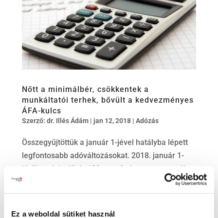
Nőtt a minimálbér, csökkentek a
munkáltatói terhek, bővült a kedvezményes
ÁFA-kulcs
Szerző:
dr. Illés Ádám
|
jan 12, 2018
|
Adózás
Összegyűjtöttük a január 1-jével hatályba lépett
legfontosabb adóváltozásokat. 2018. január 1-
jétől a minimálbér 138 ezer forintra, a garantált
bérminimum pedig 180 500 forintra emelkedett.
Az emelkedéssel a munkáltatókra rótt terheket
némileg kompenzálja, hogy a...
Ez a weboldal sütiket használ