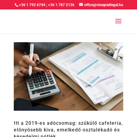
+36 1 792 6744
;
+36 1 787 2136
office@visegradlegal.hu
Itt a 2019-es adócsomag: szűkülő cafeteria,
előnyösebb kiva, emelkedő osztalékadó és
késedelmi pótlék