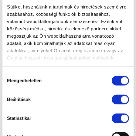
Sütiket használunk a tartalmak és hirdetések személyre
szabásához, közösségi funkciók biztosításához,
valamint weboldalforgalmunk elemzéséhez. Ezenkívül
közösségi média-, hirdető- és elemező partnereinkkel
LEGUTÓBBI BEJEGYZÉSEK
megosztjuk az Ön weboldalhasználatra vonatkozó
adatait, akik kombinálhatják az adatokat más olyan
„Trónok harca” a családi vállalatokban – Irodánk
adatokkal, amelyeket Ön adott meg számukra vagy az
előadása a PP Konferencián
Ön által használt más szolgáltatásokból gyűjtöttek.
Előadás a Cseh-Magyar Üzleti Klubban
Hozzájárulás
Partner ügyvédünk is részt vett a svéd–magyar
Elengedhetetlen
kiválasztása
üzleti kapcsolatok fennállásának 30. évfordulója
alkalmából rendezett ünnepségen
Beállítások
Irodavezetőnk, dr. Illés Ádám előadóként vett
részt a 2025-ös Liaoning · Kínai–Európai
Statisztikai
Befektetési Jogi Fórumon
Új, tapasztalt ügyvéddel bővült csapatunk