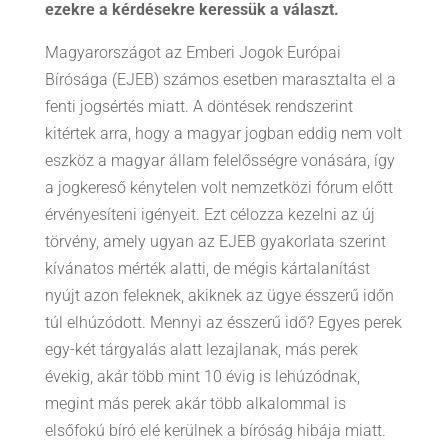
ezekre a kérdésekre keressük a választ.
Magyarországot az Emberi Jogok Európai
Bírósága (EJEB) számos esetben marasztalta el a
fenti jogsértés miatt. A döntések rendszerint
kitértek arra, hogy a magyar jogban eddig nem volt
eszköz a magyar állam felelősségre vonására, így
a jogkereső kénytelen volt nemzetközi fórum előtt
érvényesíteni igényeit. Ezt célozza kezelni az új
törvény, amely ugyan az EJEB gyakorlata szerint
kívánatos mérték alatti, de mégis kártalanítást
nyújt azon feleknek, akiknek az ügye ésszerű időn
túl elhúzódott. Mennyi az ésszerű idő? Egyes perek
egy-két tárgyalás alatt lezajlanak, más perek
évekig, akár több mint 10 évig is lehúzódnak,
megint más perek akár több alkalommal is
elsőfokú bíró elé kerülnek a bíróság hibája miatt.