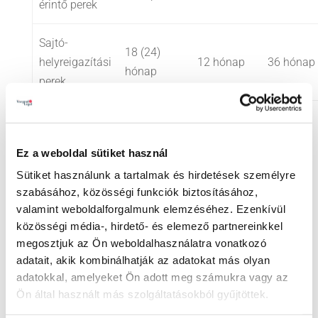
érintő perek
Sajtó-
18 (24)
helyreigazítási
12 hónap
36 hónap
hónap
perek
Lényeges eltérés az EJEB gyakorlatától, hogy a
Ez a weboldal sütiket használ
kihirdetett törvény
nem rendeli beszámítani a fenti
Sütiket használunk a tartalmak és hirdetések személyre
pertartamba az eljárás felfüggesztése alatt eltelt
szabásához, közösségi funkciók biztosításához,
időt
.
valamint weboldalforgalmunk elemzéséhez. Ezenkívül
közösségi média-, hirdető- és elemező partnereinkkel
A kihirdetett törvény alapján vagyoni elégtétel kell
megosztjuk az Ön weboldalhasználatra vonatkozó
megítélni minden olyan naptári napért, amikor a
adatait, akik kombinálhatják az adatokat más olyan
adatokkal, amelyeket Ön adott meg számukra vagy az
pertartam, vagy az egyes szakaszok tartama a
Ön által használt más szolgáltatásokból gyűjtöttek.
fenti táblázatokban meghatározott időtartamot
meghaladja.