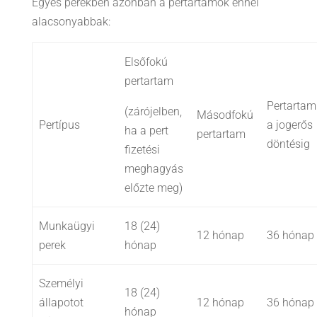
Egyes perekben azonban a pertartamok ennél
alacsonyabbak:
Elsőfokú
pertartam
Pertartam
(zárójelben,
Másodfokú
Pertípus
a jogerős
ha a pert
pertartam
döntésig
fizetési
meghagyás
előzte meg)
Munkaügyi
18 (24)
12 hónap
36 hónap
perek
hónap
Személyi
18 (24)
állapotot
12 hónap
36 hónap
hónap