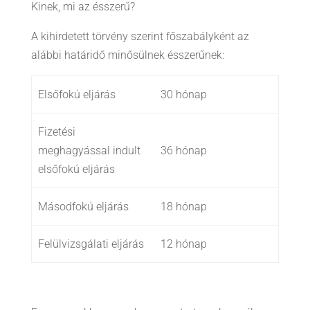
Kinek, mi az ésszerű?
A kihirdetett törvény szerint főszabályként az
alábbi határidő minősülnek ésszerűnek:
Elsőfokú eljárás
30 hónap
Fizetési
meghagyással indult
36 hónap
elsőfokú eljárás
Másodfokú eljárás
18 hónap
Felülvizsgálati eljárás
12 hónap