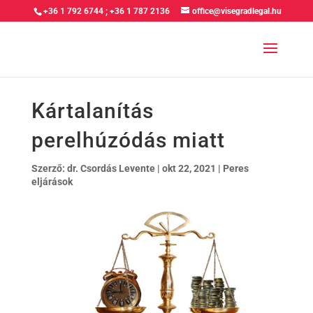
+36 1 792 6744
;
+36 1 787 2136
office@visegradlegal.hu
Kártalanítás
perelhúzódás miatt
Szerző:
dr. Csordás Levente
|
okt 22, 2021
|
Peres
eljárások