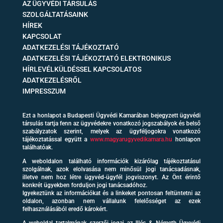
AZ ÜGYVÉDI TÁRSULÁS
SZOLGÁLTATÁSAINK
HÍREK
KAPCSOLAT
ADATKEZELÉSI TÁJÉKOZTATÓ
ADATKEZELÉSI TÁJÉKOZTATÓ ELEKTRONIKUS
HÍRLEVÉLKÜLDÉSSEL KAPCSOLATOS
ADATKEZELÉSRŐL
IMPRESSZUM
Ezt a honlapot a Budapesti Ügyvédi Kamarában bejegyzett ügyvédi
társulás tartja fenn az ügyvédekre vonatkozó jogszabályok és belső
szabályzatok szerint, melyek az ügyféljogokra vonatkozó
tájékoztatással együtt a
www.magyarugyvedikamara.hu
honlapon
találhatóak.
A weboldalon található információk kizárólag tájékoztatásul
szolgálnak, azok elolvasása nem minősül jogi tanácsadásnak,
illetve nem hoz létre ügyvéd-ügyfél jogviszonyt. Az Önt érintő
konkrét ügyekben forduljon jogi tanácsadóhoz.
Igyekeztünk az információkat és a linkeket pontosan feltüntetni az
oldalon, azonban nem vállalunk felelősséget az ezek
felhasználásából eredő károkért.