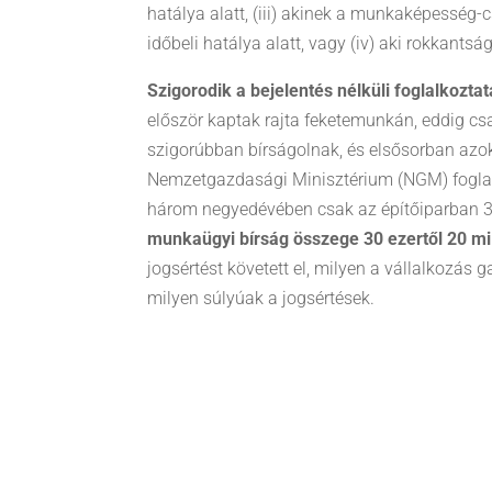
hatálya alatt, (iii) akinek a munkaképesség-cs
időbeli hatálya alatt, vagy (iv) aki rokkantsági
Szigorodik a bejelentés nélküli foglalkozta
először kaptak rajta feketemunkán, eddig cs
szigorúbban bírságolnak, és elsősorban azok
Nemzetgazdasági Minisztérium (NGM) foglalko
három negyedévében csak az építőiparban 3
munkaügyi bírság összege 30 ezertől 20 mill
jogsértést követett el, milyen a vállalkozás 
milyen súlyúak a jogsértések.