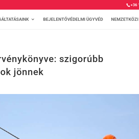
+36 
GÁLTATÁSAINK
BEJELENTŐVÉDELMI ÜGYVÉD
NEMZETKÖZI
rvénykönyve: szigorúbb
sok jönnek