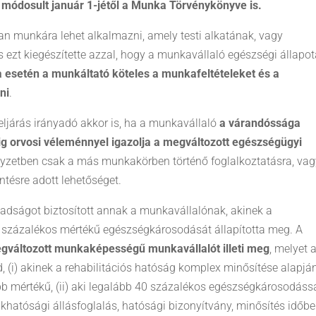
módosult január 1-jétől a Munka Törvénykönyve is.
an munkára lehet alkalmazni, amely testi alkatának, vagy
 ezt kiegészítette azzal, hogy a munkavállaló egészségi állapot
 esetén a munkáltató köteles a munkafeltételeket és a
ni
.
eljárás irányadó akkor is, ha a munkavállaló
a várandóssága
g orvosi véleménnyel igazolja a megváltozott egészségügyi
elyzetben csak a más munkakörben történő foglalkoztatásra, va
tésre adott lehetőséget.
dságot biztosított annak a munkavállalónak, akinek a
en százalékos mértékű egészségkárosodását állapította meg. A
változott munkaképességű munkavállalót illeti meg
, melyet 
(i) akinek a rehabilitációs hatóság komplex minősítése alapjá
 mértékű, (ii) aki legalább 40 százalékos egészségkárosodáss
atósági állásfoglalás, hatósági bizonyítvány, minősítés időbe