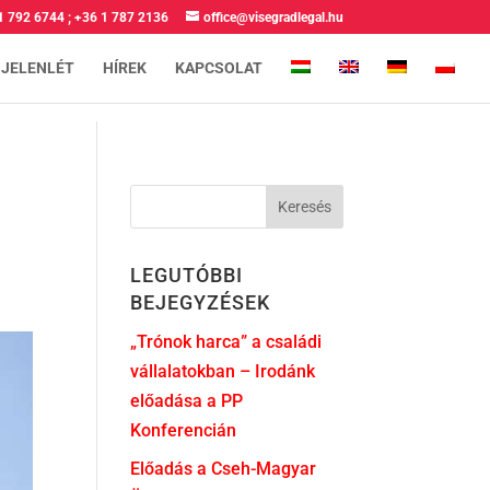
1 792 6744
;
+36 1 787 2136
office@visegradlegal.hu
 JELENLÉT
HÍREK
KAPCSOLAT
LEGUTÓBBI
BEJEGYZÉSEK
„Trónok harca” a családi
vállalatokban – Irodánk
előadása a PP
Konferencián
Előadás a Cseh-Magyar