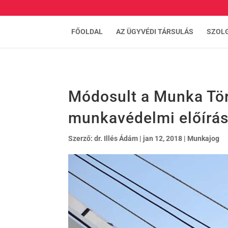
FŐOLDAL
AZ ÜGYVÉDI TÁRSULÁS
SZOL
Módosult a Munka Tö
munkavédelmi előírá
Szerző:
dr. Illés Ádám
|
jan 12, 2018
|
Munkajog