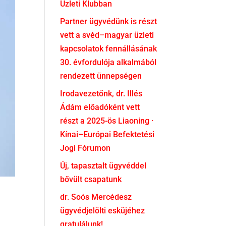
Üzleti Klubban
Partner ügyvédünk is részt
vett a svéd–magyar üzleti
kapcsolatok fennállásának
30. évfordulója alkalmából
rendezett ünnepségen
Irodavezetőnk, dr. Illés
Ádám előadóként vett
részt a 2025-ös Liaoning ·
Kínai–Európai Befektetési
Jogi Fórumon
Új, tapasztalt ügyvéddel
bővült csapatunk
dr. Soós Mercédesz
ügyvédjelölti esküjéhez
gratulálunk!