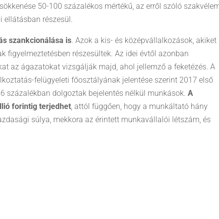
ökkenése 50-100 százalékos mértékű, az erről szóló szakvéle
 ellátásban részesül.
tás szankcionálása is
. Azok a kis- és középvállalkozások, akiket
ak figyelmeztetésben részesültek. Az idei évtől azonban
at az ágazatokat vizsgálják majd, ahol jellemző a feketézés. A
ztatás-felügyeleti főosztályának jelentése szerint 2017 első
6 százalékban dolgoztak bejelentés nélkül munkások.
A
ió forintig terjedhet
, attól függően, hogy a munkáltató hány
gazdasági súlya, mekkora az érintett munkavállalói létszám, és