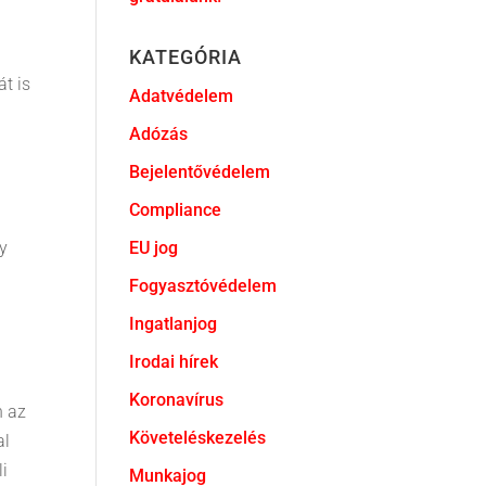
KATEGÓRIA
át is
Adatvédelem
Adózás
Bejelentővédelem
Compliance
gy
EU jog
Fogyasztóvédelem
Ingatlanjog
Irodai hírek
a
Koronavírus
n az
Követeléskezelés
al
li
Munkajog