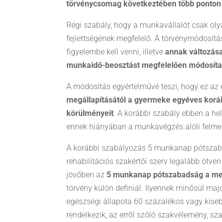
törvénycsomag következtében több ponton 
Régi szabály, hogy a munkavállalót csak oly
fejlettségének megfelelő. A törvénymódosítás
figyelembe kell venni, illetve
annak változása
munkaidő-beosztást megfelelően módosíta
A módosítás egyértelművé teszi, hogy ez az 
megállapításától a gyermeke egyéves korái
körülményeit
. A korábbi szabály ebben a h
ennek hiányában a munkavégzés alóli felmen
A korábbi szabályozás 5 munkanap pótszaba
rehabilitációs szakértői szerv legalább ötv
jövőben az
5 munkanap pótszabadság a meg
törvény külön definiál. Ilyennek minősül majd, 
egészségi állapota 60 százalékos vagy kisebb
rendelkezik, az erről szóló szakvélemény, szakh