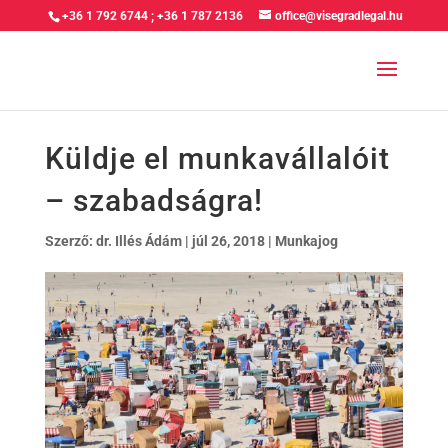
+36 1 792 6744
;
+36 1 787 2136
office@visegradlegal.hu
Küldje el munkavállalóit
– szabadságra!
Szerző:
dr. Illés Ádám
|
júl 26, 2018
|
Munkajog