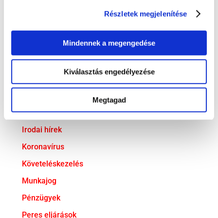
Adatvédelem
Részletek megjelenítése
Adózás
Mindennek a megengedése
Bejelentővédelem
Compliance
Kiválasztás engedélyezése
EU jog
Fogyasztóvédelem
Megtagad
Ingatlanjog
Irodai hírek
Koronavírus
Követeléskezelés
Munkajog
Pénzügyek
Peres eljárások