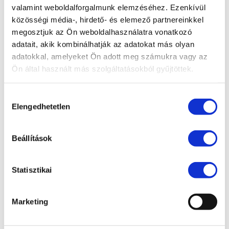
LEGUTÓBBI BEJEGYZÉSEK
valamint weboldalforgalmunk elemzéséhez. Ezenkívül
közösségi média-, hirdető- és elemező partnereinkkel
„Trónok harca” a családi vállalatokban – Irodánk
megosztjuk az Ön weboldalhasználatra vonatkozó
előadása a PP Konferencián
adatait, akik kombinálhatják az adatokat más olyan
Előadás a Cseh-Magyar Üzleti Klubban
adatokkal, amelyeket Ön adott meg számukra vagy az
Ön által használt más szolgáltatásokból gyűjtöttek.
Partner ügyvédünk is részt vett a svéd–magyar
üzleti kapcsolatok fennállásának 30. évfordulója
Hozzájárulás
alkalmából rendezett ünnepségen
Elengedhetetlen
kiválasztása
Irodavezetőnk, dr. Illés Ádám előadóként vett
részt a 2025-ös Liaoning · Kínai–Európai
Beállítások
Befektetési Jogi Fórumon
Új, tapasztalt ügyvéddel bővült csapatunk
Statisztikai
dr. Soós Mercédesz ügyvédjelölti esküjéhez
gratulálunk!
Marketing
KATEGÓRIA