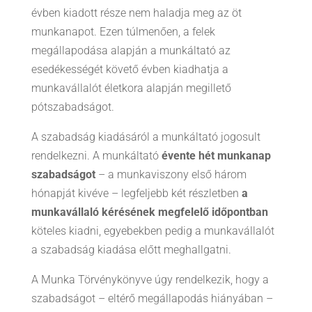
évben kiadott része nem haladja meg az öt
munkanapot. Ezen túlmenően, a felek
megállapodása alapján a munkáltató az
esedékességét követő évben kiadhatja a
munkavállalót életkora alapján megillető
pótszabadságot.
A szabadság kiadásáról a munkáltató jogosult
rendelkezni. A munkáltató
évente hét munkanap
szabadságot
– a munkaviszony első három
hónapját kivéve – legfeljebb két részletben
a
munkavállaló kérésének megfelelő időpontban
köteles kiadni, egyebekben pedig a munkavállalót
a szabadság kiadása előtt meghallgatni.
A Munka Törvénykönyve úgy rendelkezik, hogy a
szabadságot – eltérő megállapodás hiányában –