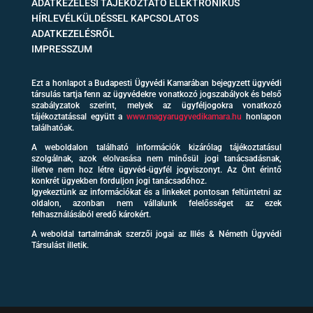
ADATKEZELÉSI TÁJÉKOZTATÓ ELEKTRONIKUS
HÍRLEVÉLKÜLDÉSSEL KAPCSOLATOS
ADATKEZELÉSRŐL
IMPRESSZUM
Ezt a honlapot a Budapesti Ügyvédi Kamarában bejegyzett ügyvédi
társulás tartja fenn az ügyvédekre vonatkozó jogszabályok és belső
szabályzatok szerint, melyek az ügyféljogokra vonatkozó
tájékoztatással együtt a
www.magyarugyvedikamara.hu
honlapon
találhatóak.
A weboldalon található információk kizárólag tájékoztatásul
szolgálnak, azok elolvasása nem minősül jogi tanácsadásnak,
illetve nem hoz létre ügyvéd-ügyfél jogviszonyt. Az Önt érintő
konkrét ügyekben forduljon jogi tanácsadóhoz.
Igyekeztünk az információkat és a linkeket pontosan feltüntetni az
oldalon, azonban nem vállalunk felelősséget az ezek
felhasználásából eredő károkért.
A weboldal tartalmának szerzői jogai az Illés & Németh Ügyvédi
Társulást illetik.