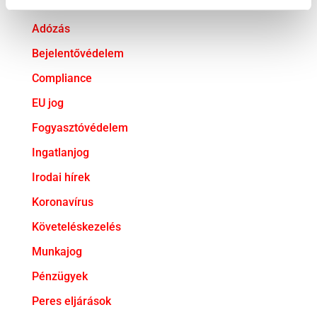
Adatvédelem
Adózás
Bejelentővédelem
Compliance
EU jog
Fogyasztóvédelem
Ingatlanjog
Irodai hírek
Koronavírus
Követeléskezelés
Munkajog
Pénzügyek
Peres eljárások