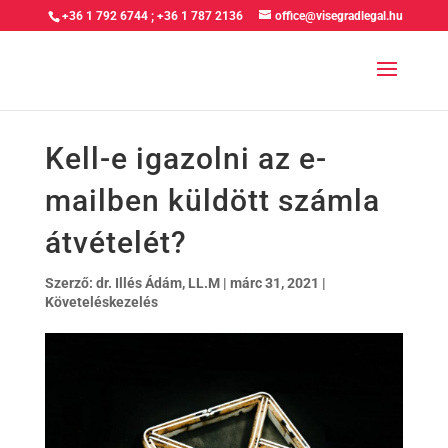
+36 1 792 6744
;
+36 1 787 2136
office@visegradlegal.hu
Kell-e igazolni az e-
mailben küldött számla
átvételét?
Szerző:
dr. Illés Ádám, LL.M
|
márc 31, 2021
|
Követeléskezelés