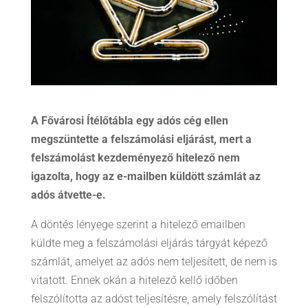
A Fővárosi Ítélőtábla egy adós cég ellen
megszüntette a felszámolási eljárást, mert a
felszámolást kezdeményező hitelező nem
igazolta, hogy az e-mailben küldött számlát az
adós átvette-e.
A döntés lényege szerint a hitelező emailben
küldte meg a felszámolási eljárás tárgyát képező
számlát, amelyet az adós nem teljesített, de nem is
vitatott. Ennek okán a hitelező kellő időben
felszólította az adóst teljesítésre, amely felszólítást