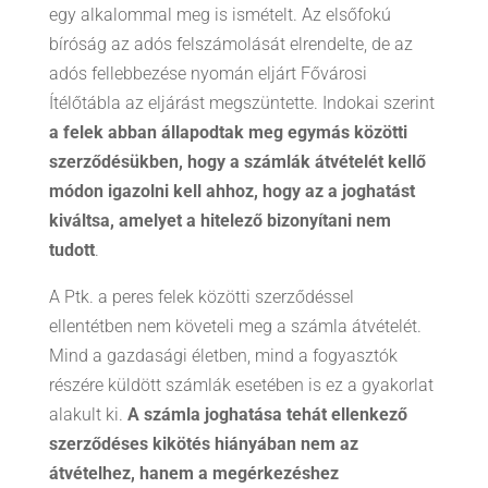
egy alkalommal meg is ismételt. Az elsőfokú
bíróság az adós felszámolását elrendelte, de az
adós fellebbezése nyomán eljárt Fővárosi
Ítélőtábla az eljárást megszüntette. Indokai szerint
a felek abban állapodtak meg egymás közötti
szerződésükben, hogy a számlák átvételét kellő
módon igazolni kell ahhoz, hogy az a joghatást
kiváltsa, amelyet a hitelező bizonyítani nem
tudott
.
A Ptk. a peres felek közötti szerződéssel
ellentétben nem követeli meg a számla átvételét.
Mind a gazdasági életben, mind a fogyasztók
részére küldött számlák esetében is ez a gyakorlat
alakult ki.
A számla joghatása tehát ellenkező
szerződéses kikötés hiányában nem az
átvételhez, hanem a megérkezéshez