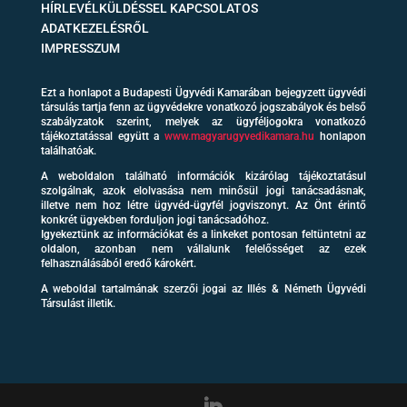
HÍRLEVÉLKÜLDÉSSEL KAPCSOLATOS
ADATKEZELÉSRŐL
IMPRESSZUM
Ezt a honlapot a Budapesti Ügyvédi Kamarában bejegyzett ügyvédi
társulás tartja fenn az ügyvédekre vonatkozó jogszabályok és belső
szabályzatok szerint, melyek az ügyféljogokra vonatkozó
tájékoztatással együtt a
www.magyarugyvedikamara.hu
honlapon
találhatóak.
A weboldalon található információk kizárólag tájékoztatásul
szolgálnak, azok elolvasása nem minősül jogi tanácsadásnak,
illetve nem hoz létre ügyvéd-ügyfél jogviszonyt. Az Önt érintő
konkrét ügyekben forduljon jogi tanácsadóhoz.
Igyekeztünk az információkat és a linkeket pontosan feltüntetni az
oldalon, azonban nem vállalunk felelősséget az ezek
felhasználásából eredő károkért.
A weboldal tartalmának szerzői jogai az Illés & Németh Ügyvédi
Társulást illetik.