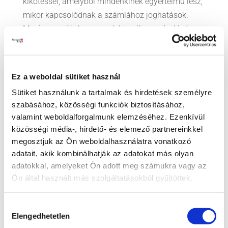
kikötéssel, amelyből mindenkinek egyértelmű lesz,
mikor kapcsolódnak a számlához joghatások.
Megjegyezzük, hogy az elektronikus számlázás
alkalmazásához a jogszabályok szerint egyébként
is a vevő beleegyezése szükséges; tehát érdemes
ezzel a beleegyezéssel együtt a fenti kérdést is a
Ez a weboldal sütiket használ
szerződésben szabályozni.
Sütiket használunk a tartalmak és hirdetések személyre
szabásához, közösségi funkciók biztosításához,
A Visegrad+ Legalnél azt valljuk, hogy egy
valamint weboldalforgalmunk elemzéséhez. Ezenkívül
szerződésnek akkor kell leginkább működnie, ha
közösségi média-, hirdető- és elemező partnereinkkel
valamelyik fél nem akar vagy nem tud teljesíteni a
megosztjuk az Ön weboldalhasználatra vonatkozó
szerződés szerint, minden másra elég a kézfogás.
adatait, akik kombinálhatják az adatokat más olyan
adatokkal, amelyeket Ön adott meg számukra vagy az
Ön által használt más szolgáltatásokból gyűjtöttek.
Hozzájárulás
Elengedhetetlen
kiválasztása
LEGUTÓBBI BEJEGYZÉSEK