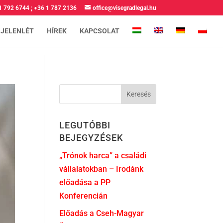
1 792 6744
;
+36 1 787 2136
office@visegradlegal.hu
 JELENLÉT
HÍREK
KAPCSOLAT
LEGUTÓBBI
BEJEGYZÉSEK
„Trónok harca” a családi
vállalatokban – Irodánk
előadása a PP
Konferencián
Előadás a Cseh-Magyar