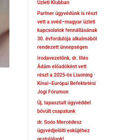
Üzleti Klubban
Partner ügyvédünk is részt
vett a svéd–magyar üzleti
kapcsolatok fennállásának
30. évfordulója alkalmából
rendezett ünnepségen
Irodavezetőnk, dr. Illés
Ádám előadóként vett
részt a 2025-ös Liaoning ·
Kínai–Európai Befektetési
Jogi Fórumon
Új, tapasztalt ügyvéddel
bővült csapatunk
dr. Soós Mercédesz
ügyvédjelölti esküjéhez
gratulálunk!