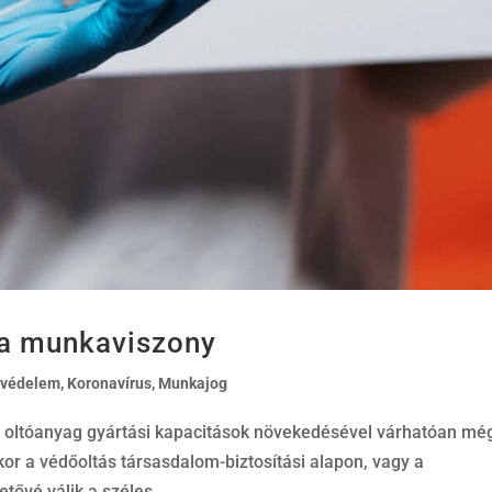
 a munkaviszony
tvédelem
,
Koronavírus
,
Munkajog
z oltóanyag gyártási kapacitások növekedésével várhatóan mé
kor a védőoltás társasdalom-biztosítási alapon, vagy a
ővé válik a széles...