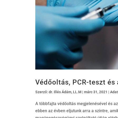
Védőoltás, PCR-teszt és
Szerző:
dr. Illés Ádám, LL.M
|
márc 31, 2021
|
Ada
A többfajta védőoltás megjelenésével és a
ebben az évben eljutunk arra a szintre, ami
magánegészségügyi szolgáltató útján elérhet