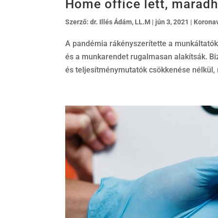
Home office lett, marad
Szerző:
dr. Illés Ádám, LL.M
|
jún 3, 2021
|
Koronav
A pandémia rákényszerítette a munkáltatók
és a munkarendet rugalmasan alakítsák. B
és teljesítménymutatók csökkenése nélkül, 