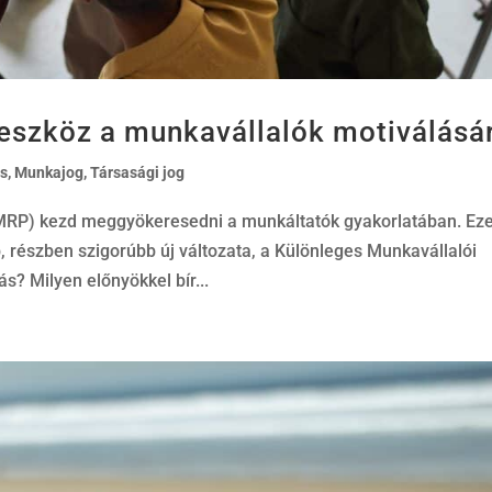
 eszköz a munkavállalók motiválásá
s
,
Munkajog
,
Társasági jog
MRP) kezd meggyökeresedni a munkáltatók gyakorlatában. Ez
, részben szigorúbb új változata, a Különleges Munkavállalói
? Milyen előnyökkel bír...