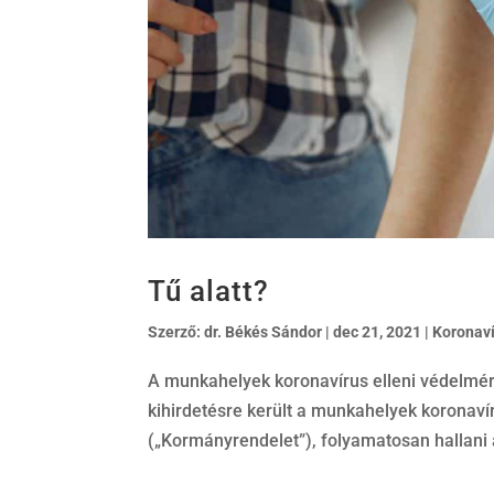
Tű alatt?
Szerző:
dr. Békés Sándor
|
dec 21, 2021
|
Koronav
A munkahelyek koronavírus elleni védelmér
kihirdetésre került a munkahelyek koronavír
(„Kormányrendelet”), folyamatosan hallani a