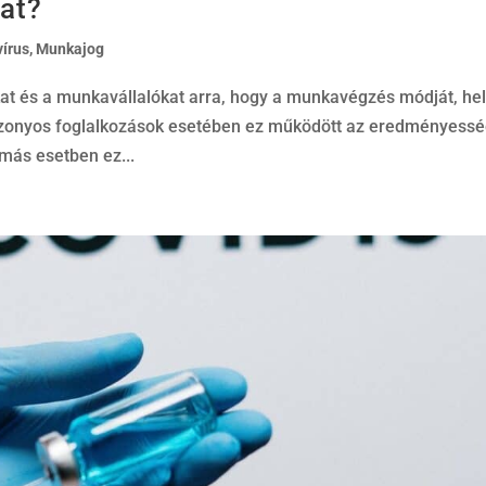
hat?
írus
,
Munkajog
at és a munkavállalókat arra, hogy a munkavégzés módját, hel
izonyos foglalkozások esetében ez működött az eredményessé
más esetben ez...