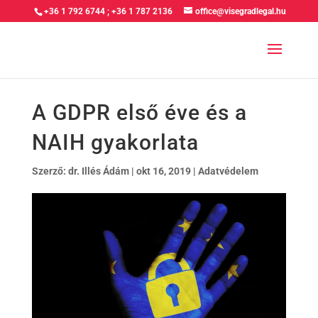
+36 1 792 6744
;
+36 1 787 2136
office@visegradlegal.hu
A GDPR első éve és a
NAIH gyakorlata
Szerző:
dr. Illés Ádám
|
okt 16, 2019
|
Adatvédelem