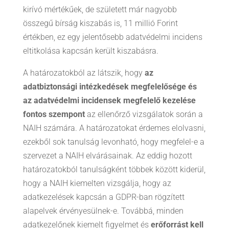
kirívó mértékűek, de született már nagyobb
összegű bírság kiszabás is, 11 millió Forint
értékben, ez egy jelentősebb adatvédelmi incidens
eltitkolása kapcsán került kiszabásra.
A határozatokból az látszik, hogy
az
adatbiztonsági intézkedések megfelelősége és
az adatvédelmi incidensek megfelelő kezelése
fontos szempont
az ellenőrző vizsgálatok során a
NAIH számára. A határozatokat érdemes elolvasni,
ezekből sok tanulság levonható, hogy megfelel-e a
szervezet a NAIH elvárásainak. Az eddig hozott
határozatokból tanulságként többek között kiderül,
hogy a NAIH kiemelten vizsgálja, hogy az
adatkezelések kapcsán a GDPR-ban rögzített
alapelvek érvényesülnek-e. Továbbá, minden
adatkezelőnek kiemelt figyelmet és
erőforrást kell