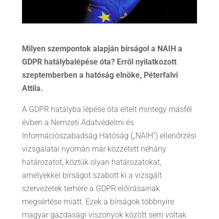
Milyen szempontok alapján bírságol a NAIH a
GDPR hatálybalépése óta? Erről nyilatkozott
szeptemberben a hatóság elnöke, Péterfalvi
Attila.
A GDPR hatályba lépése óta eltelt mintegy másfél
évben a Nemzeti Adatvédelmi és
Információszabadság Hatóság („NAIH”) ellenőrzési
vizsgálatai nyomán már közzétett néhány
határozatot, köztük olyan határozatokat,
amelyekkel bírságot szabott ki a vizsgált
szervezetek terhére a GDPR előírásainak
megsértése miatt. Ezek a bírságok többnyire
magyar gazdasági viszonyok között sem voltak