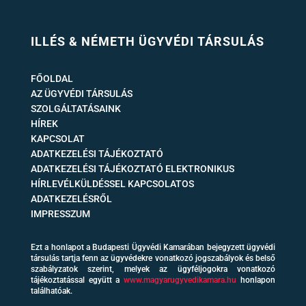
ILLÉS & NÉMETH ÜGYVÉDI TÁRSULÁS
FŐOLDAL
AZ ÜGYVÉDI TÁRSULÁS
SZOLGÁLTATÁSAINK
HÍREK
KAPCSOLAT
ADATKEZELÉSI TÁJÉKOZTATÓ
ADATKEZELÉSI TÁJÉKOZTATÓ ELEKTRONIKUS
HÍRLEVÉLKÜLDÉSSEL KAPCSOLATOS
ADATKEZELÉSRŐL
IMPRESSZUM
Ezt a honlapot a Budapesti Ügyvédi Kamarában bejegyzett ügyvédi
társulás tartja fenn az ügyvédekre vonatkozó jogszabályok és belső
szabályzatok szerint, melyek az ügyféljogokra vonatkozó
tájékoztatással együtt a
www.magyarugyvedikamara.hu
honlapon
találhatóak.