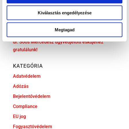
Irodavezetőnk, dr. Illés Ádám előadóként vett
Kiválasztás engedélyezése
részt a 2025-ös Liaoning · Kínai–Európai
Befektetési Jogi Fórumon
Megtagad
Új, tapasztalt ügyvéddel bővült csapatunk
dr. Soós Mercédesz ügyvédjelölti esküjéhez
gratulálunk!
KATEGÓRIA
Adatvédelem
Adózás
Bejelentővédelem
Compliance
EU jog
Fogyasztóvédelem