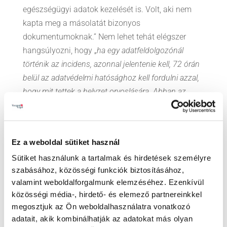
egészségügyi adatok kezelését is. Volt, aki nem
kapta meg a másolatát bizonyos
dokumentumoknak.” Nem lehet tehát elégszer
hangsúlyozni, hogy „
ha egy adatfeldolgozónál
történik az incidens, azonnal jelentenie kell,
72 órán
belül az adatvédelmi hatósághoz kell fordulni azzal,
hogy mit tettek a helyzet orvoslására.
Abban az
esetben, ha magas az incidens kockázata, például
különleges adatokat veszítettek el, akkor az
érintetteket is tájékoztatni kell, illetve, ha túl sok az
Ez a weboldal sütiket használ
érintett, akkor a nyilvánosságot is tájékoztatni kell,
Sütiket használunk a tartalmak és hirdetések személyre
miközben azonnal meg kell kezdeni elhárítani az
szabásához, közösségi funkciók biztosításához,
incidenst
” – hívta fel a figyelmet Péterfalvi Attila.
valamint weboldalforgalmunk elemzéséhez. Ezenkívül
közösségi média-, hirdető- és elemező partnereinkkel
Minden szervezetnek érdemes „önellenőrzést”
megosztjuk az Ön weboldalhasználatra vonatkozó
folytatnia azt illetően, hogy az ő esetében egy-egy
adatait, akik kombinálhatják az adatokat más olyan
a már megtörténtekhez hasonló vizsgálat