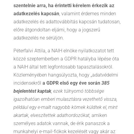
szentelnie arra, ha érintetti kérelem érkezik az
adatkezelés kapcsán
, valamint érdemes minden
adatkezelés és adattovábbítás kapcsán tudatosan,
előre átgondoltan eljárni, hogy a jogszerű
adatkezelés ne sérüljön.
Péterfalvi Attila, a NAIH elnöke nyilatkozatot tett
közzé szeptemberben a GDPR hatályba lépése óta
a NAIH által tett legfontosabb tapasztalásokról.
Közleményében hangsúlyozta, hogy „adatvédelmi
incidensekről
a GDPR első egy éve során
385
bejelentést kaptak
, ezek túlnyomó többsége
igazolhatóan emberi mulasztásra vezethető vissza,
például egy e-mailt nagyobb körnek küldtek el, mint
akartak, elveszítettek adathordozókat,
amiken
személyes adatok vannak, de érik panaszok a
munkahelyi e-mail-fiókok kezelését vagy akár az