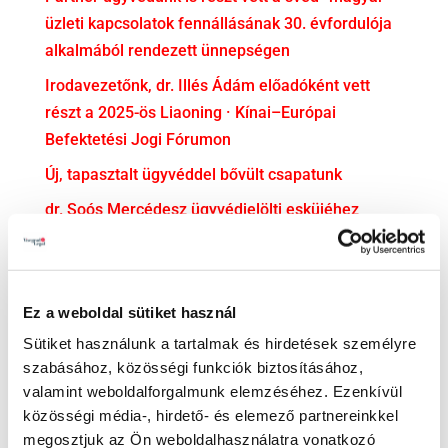
üzleti kapcsolatok fennállásának 30. évfordulója
alkalmából rendezett ünnepségen
Irodavezetőnk, dr. Illés Ádám előadóként vett
részt a 2025-ös Liaoning · Kínai–Európai
Befektetési Jogi Fórumon
Új, tapasztalt ügyvéddel bővült csapatunk
dr. Soós Mercédesz ügyvédjelölti esküjéhez
gratulálunk!
KATEGÓRIA
Ez a weboldal sütiket használ
Adatvédelem
Sütiket használunk a tartalmak és hirdetések személyre
Adózás
szabásához, közösségi funkciók biztosításához,
valamint weboldalforgalmunk elemzéséhez. Ezenkívül
Bejelentővédelem
közösségi média-, hirdető- és elemező partnereinkkel
Compliance
megosztjuk az Ön weboldalhasználatra vonatkozó