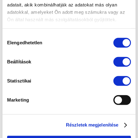
adatait, akik kombinálhatják az adatokat más olyan
EU jog
adatokkal, amelyeket Ön adott meg számukra vagy az
Fogyasztóvédelem
Ön által használt más szolgáltatásokból gyűjtöttek.
Ingatlanjog
Hozzájárulás
Irodai hírek
Elengedhetetlen
kiválasztása
Koronavírus
Követeléskezelés
Beállítások
Munkajog
Statisztikai
Pénzügyek
Peres eljárások
Marketing
Polgári jog
Szellemi tulajdon
Társasági jog
Részletek megjelenítése
Versenyjog