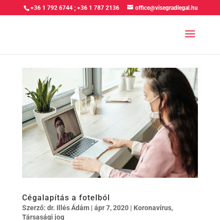
+36 1 792 6744
;
+36 1 787 2136
office@visegradlegal.hu
Cégalapítás a fotelból
Szerző:
dr. Illés Ádám
|
ápr 7, 2020
|
Koronavírus
,
Társasági jog