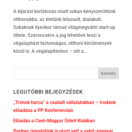
A kijárási korlátozás miatt sokan kényszerültünk
otthonukba, az életünk lelassult, átalakult.
Sokaknak ilyenkor támad világmegváltó start-up
ötlete. Szerencsére a jog lehetővé teszi a
cégalapítást biztonságos, otthoni körülmények
közül is. A cégalapításhoz – sőt a...
LEGUTÓBBI BEJEGYZÉSEK
„Trónok harca” a családi vállalatokban – Irodánk
előadása a PP Konferencián
Előadás a Cseh-Magyar Üzleti Klubban
Partner ügyvédünk is részt vett a svéd–magyar