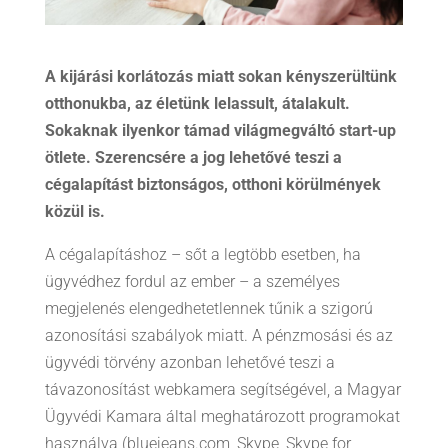
A kijárási korlátozás miatt sokan kényszerültünk
otthonukba, az életünk lelassult, átalakult.
Sokaknak ilyenkor támad világmegváltó start-up
ötlete. Szerencsére a jog lehetővé teszi a
cégalapítást biztonságos, otthoni körülmények
közül is.
A cégalapításhoz – sőt a legtöbb esetben, ha
ügyvédhez fordul az ember – a személyes
megjelenés elengedhetetlennek tűnik a szigorú
azonosítási szabályok miatt. A pénzmosási és az
ügyvédi törvény azonban lehetővé teszi a
távazonosítást webkamera segítségével, a Magyar
Ügyvédi Kamara által meghatározott programokat
használva (bluejeans.com, Skype, Skype for