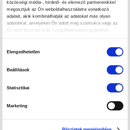
előadása a PP Konferencián
közösségi média-, hirdető- és elemező partnereinkkel
megosztjuk az Ön weboldalhasználatra vonatkozó
Előadás a Cseh-Magyar Üzleti Klubban
adatait, akik kombinálhatják az adatokat más olyan
Partner ügyvédünk is részt vett a svéd–magyar
adatokkal, amelyeket Ön adott meg számukra vagy az
üzleti kapcsolatok fennállásának 30. évfordulója
Ön által használt más szolgáltatásokból gyűjtöttek.
alkalmából rendezett ünnepségen
Hozzájárulás
Irodavezetőnk, dr. Illés Ádám előadóként vett
Elengedhetetlen
kiválasztása
részt a 2025-ös Liaoning · Kínai–Európai
Befektetési Jogi Fórumon
Beállítások
Új, tapasztalt ügyvéddel bővült csapatunk
dr. Soós Mercédesz ügyvédjelölti esküjéhez
Statisztikai
gratulálunk!
Marketing
KATEGÓRIA
Adatvédelem
Adózás
Részletek megjelenítése