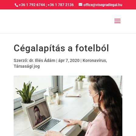
+36 1 792 6744
;
+36 1 787 2136
office@visegradlegal.hu
Cégalapítás a fotelból
Szerző:
dr. Illés Ádám
|
ápr 7, 2020
|
Koronavírus
,
Társasági jog