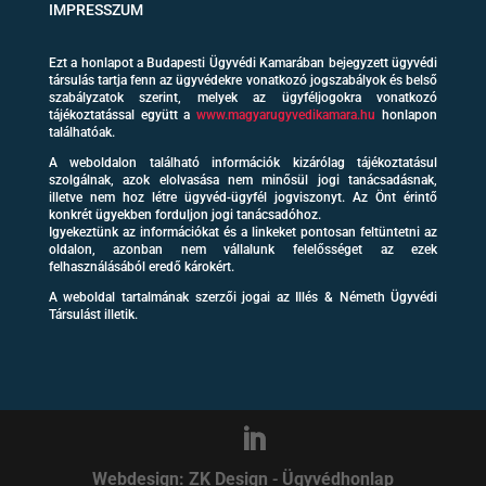
IMPRESSZUM
Ezt a honlapot a Budapesti Ügyvédi Kamarában bejegyzett ügyvédi
társulás tartja fenn az ügyvédekre vonatkozó jogszabályok és belső
szabályzatok szerint, melyek az ügyféljogokra vonatkozó
tájékoztatással együtt a
www.magyarugyvedikamara.hu
honlapon
találhatóak.
A weboldalon található információk kizárólag tájékoztatásul
szolgálnak, azok elolvasása nem minősül jogi tanácsadásnak,
illetve nem hoz létre ügyvéd-ügyfél jogviszonyt. Az Önt érintő
konkrét ügyekben forduljon jogi tanácsadóhoz.
Igyekeztünk az információkat és a linkeket pontosan feltüntetni az
oldalon, azonban nem vállalunk felelősséget az ezek
felhasználásából eredő károkért.
A weboldal tartalmának szerzői jogai az Illés & Németh Ügyvédi
Társulást illetik.
Webdesign: ZK Design
-
Ügyvédhonlap