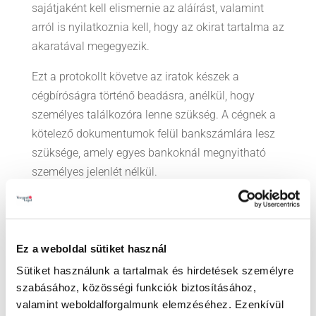
sajátjaként kell elismernie az aláírást, valamint
arról is nyilatkoznia kell, hogy az okirat tartalma az
akaratával megegyezik.
Ezt a protokollt követve az iratok készek a
cégbíróságra történő beadásra, anélkül, hogy
személyes találkozóra lenne szükség. A cégnek a
kötelező dokumentumok felül bankszámlára lesz
szüksége, amely egyes bankoknál megnyitható
személyes jelenlét nélkül.
Ez a weboldal sütiket használ
Sütiket használunk a tartalmak és hirdetések személyre
LEGUTÓBBI BEJEGYZÉSEK
szabásához, közösségi funkciók biztosításához,
„Trónok harca” a családi vállalatokban – Irodánk
valamint weboldalforgalmunk elemzéséhez. Ezenkívül