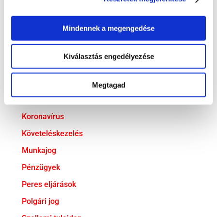
Bejelentővédelem
Mindennek a megengedése
Compliance
EU jog
Kiválasztás engedélyezése
Fogyasztóvédelem
Ingatlanjog
Megtagad
Irodai hírek
Koronavírus
Követeléskezelés
Munkajog
Pénzügyek
Peres eljárások
Polgári jog