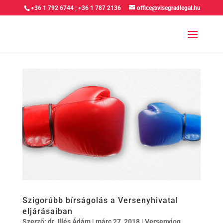
+36 1 792 6744
;
+36 1 787 2136
office@visegradlegal.hu
Szigorúbb bírságolás a Versenyhivatal
eljárásaiban
Szerző:
dr. Illés Ádám
|
márc 27, 2018
|
Versenyjog