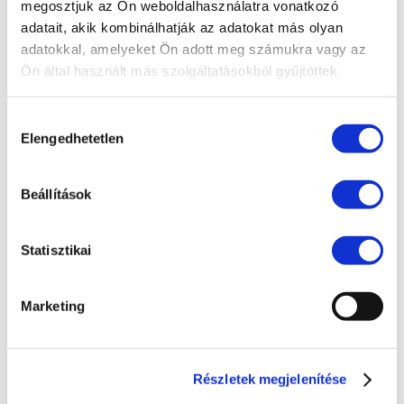
megosztjuk az Ön weboldalhasználatra vonatkozó
Compliance
adatait, akik kombinálhatják az adatokat más olyan
EU jog
adatokkal, amelyeket Ön adott meg számukra vagy az
Ön által használt más szolgáltatásokból gyűjtöttek.
Fogyasztóvédelem
Ingatlanjog
Hozzájárulás
Elengedhetetlen
Irodai hírek
kiválasztása
Koronavírus
Beállítások
Követeléskezelés
Munkajog
Statisztikai
Pénzügyek
Peres eljárások
Marketing
Polgári jog
Szellemi tulajdon
Részletek megjelenítése
Társasági jog