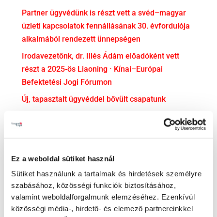
Partner ügyvédünk is részt vett a svéd–magyar
üzleti kapcsolatok fennállásának 30. évfordulója
alkalmából rendezett ünnepségen
Irodavezetőnk, dr. Illés Ádám előadóként vett
részt a 2025-ös Liaoning · Kínai–Európai
Befektetési Jogi Fórumon
Új, tapasztalt ügyvéddel bővült csapatunk
dr. Soós Mercédesz ügyvédjelölti esküjéhez
gratulálunk!
KATEGÓRIA
Ez a weboldal sütiket használ
Adatvédelem
Sütiket használunk a tartalmak és hirdetések személyre
szabásához, közösségi funkciók biztosításához,
Adózás
valamint weboldalforgalmunk elemzéséhez. Ezenkívül
Bejelentővédelem
közösségi média-, hirdető- és elemező partnereinkkel