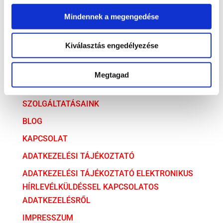
Versenyjog
Mindennek a megengedése
ARCHÍVUM
Kiválasztás engedélyezése
ARCHÍVUM
Megtagad
AZ ÜGYVÉDI TÁRSULÁS
SZOLGÁLTATÁSAINK
BLOG
KAPCSOLAT
ADATKEZELÉSI TÁJÉKOZTATÓ
ADATKEZELÉSI TÁJÉKOZTATÓ ELEKTRONIKUS
HÍRLEVÉLKÜLDÉSSEL KAPCSOLATOS
ADATKEZELÉSRŐL
IMPRESSZUM