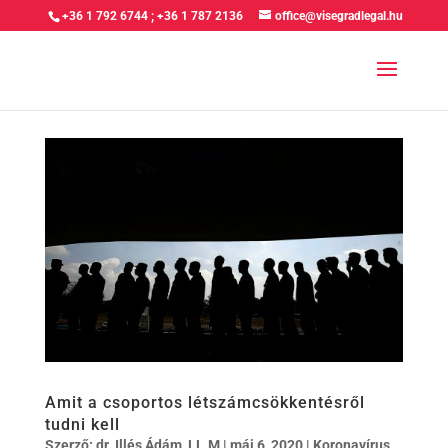
+36 1 792 6744
;
+36 1 787 2136
office@visegradlegal.hu
Amit a csoportos létszámcsökkentésről
tudni kell
Szerző:
dr. Illés Ádám, LL.M
|
máj 6, 2020
|
Koronavírus
,