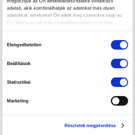
megosztjuk az Ön weboldalhasználatra vonatkozó
Compliance
adatait, akik kombinálhatják az adatokat más olyan
EU jog
adatokkal, amelyeket Ön adott meg számukra vagy az
Ön által használt más szolgáltatásokból gyűjtöttek.
Fogyasztóvédelem
Ingatlanjog
Hozzájárulás
Irodai hírek
Elengedhetetlen
kiválasztása
Koronavírus
Beállítások
Követeléskezelés
Munkajog
Statisztikai
Pénzügyek
Peres eljárások
Marketing
Polgári jog
Szellemi tulajdon
Részletek megjelenítése
Társasági jog