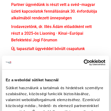
Partner ügyvédünk is részt vett a svéd–magyar
üzleti kapcsolatok fennállásának 30. évfordulója
alkalmából rendezett ünnepségen
Irodavezetőnk, dr. Illés Ádám előadóként vett
részt a 2025-ös Liaoning · Kínai–Európai
Befektetési Jogi Fórumon
Új, tapasztalt ügyvéddel bővült csapatunk
dr. Soós Mercédesz ügyvédjelölti esküjéhez
gratulálunk!
KATEGÓRIA
Ez a weboldal sütiket használ
Adatvédelem
Sütiket használunk a tartalmak és hirdetések személyre
szabásához, közösségi funkciók biztosításához,
Adózás
valamint weboldalforgalmunk elemzéséhez. Ezenkívül
Bejelentővédelem
közösségi média-, hirdető- és elemező partnereinkkel