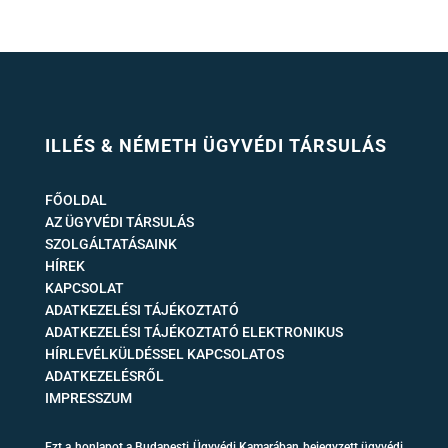
ILLÉS & NÉMETH ÜGYVÉDI TÁRSULÁS
FŐOLDAL
AZ ÜGYVÉDI TÁRSULÁS
SZOLGÁLTATÁSAINK
HÍREK
KAPCSOLAT
ADATKEZELÉSI TÁJÉKOZTATÓ
ADATKEZELÉSI TÁJÉKOZTATÓ ELEKTRONIKUS
HÍRLEVÉLKÜLDÉSSEL KAPCSOLATOS
ADATKEZELÉSRŐL
IMPRESSZUM
Ezt a honlapot a Budapesti Ügyvédi Kamarában bejegyzett ügyvédi