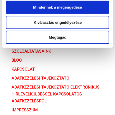
Versenyjog
Mindennek a megengedése
ARCHÍVUM
Kiválasztás engedélyezése
ARCHÍVUM
Megtagad
AZ ÜGYVÉDI TÁRSULÁS
SZOLGÁLTATÁSAINK
BLOG
KAPCSOLAT
ADATKEZELÉSI TÁJÉKOZTATÓ
ADATKEZELÉSI TÁJÉKOZTATÓ ELEKTRONIKUS
HÍRLEVÉLKÜLDÉSSEL KAPCSOLATOS
ADATKEZELÉSRŐL
IMPRESSZUM