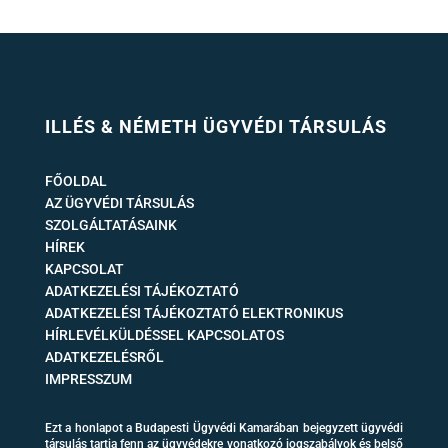
ILLÉS & NÉMETH ÜGYVÉDI TÁRSULÁS
FŐOLDAL
AZ ÜGYVÉDI TÁRSULÁS
SZOLGÁLTATÁSAINK
HÍREK
KAPCSOLAT
ADATKEZELÉSI TÁJÉKOZTATÓ
ADATKEZELÉSI TÁJÉKOZTATÓ ELEKTRONIKUS
HÍRLEVÉLKÜLDÉSSEL KAPCSOLATOS
ADATKEZELÉSRŐL
IMPRESSZUM
Ezt a honlapot a Budapesti Ügyvédi Kamarában bejegyzett ügyvédi
társulás tartja fenn az ügyvédekre vonatkozó jogszabályok és belső