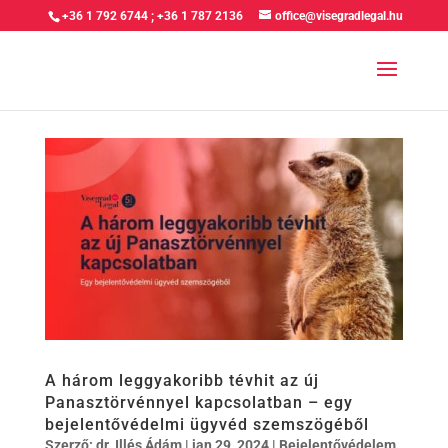
+36 1 792 6744
;
+36 1 787 2136
office@visegradlegal.hu
A három leggyakoribb tévhit az új
Panasztörvénnyel kapcsolatban – egy
bejelentővédelmi ügyvéd szemszögéből
Szerző:
dr. Illés Ádám
|
jan 29, 2024
|
Bejelentővédelem