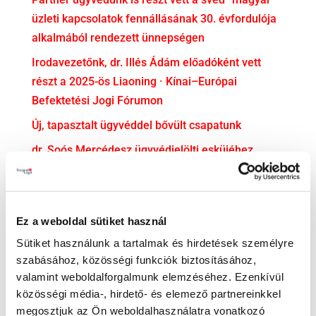
üzleti kapcsolatok fennállásának 30. évfordulója
alkalmából rendezett ünnepségen
Irodavezetőnk, dr. Illés Ádám előadóként vett
részt a 2025-ös Liaoning · Kínai–Európai
Befektetési Jogi Fórumon
Új, tapasztalt ügyvéddel bővült csapatunk
dr. Soós Mercédesz ügyvédjelölti esküjéhez
gratulálunk!
KATEGÓRIA
Ez a weboldal sütiket használ
Adatvédelem
Sütiket használunk a tartalmak és hirdetések személyre
Adózás
szabásához, közösségi funkciók biztosításához,
valamint weboldalforgalmunk elemzéséhez. Ezenkívül
Bejelentővédelem
közösségi média-, hirdető- és elemező partnereinkkel
Compliance
megosztjuk az Ön weboldalhasználatra vonatkozó