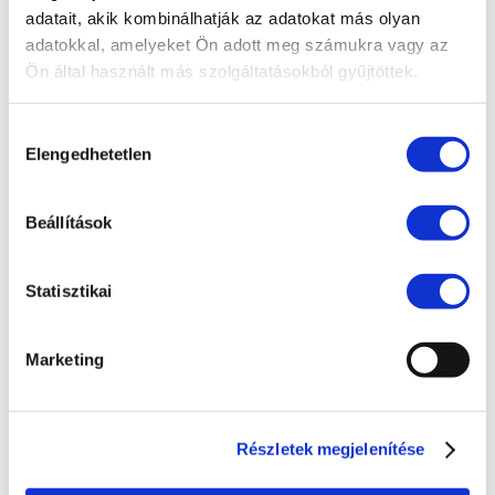
adatait, akik kombinálhatják az adatokat más olyan
EU jog
adatokkal, amelyeket Ön adott meg számukra vagy az
Fogyasztóvédelem
Ön által használt más szolgáltatásokból gyűjtöttek.
Ingatlanjog
Hozzájárulás
Irodai hírek
Elengedhetetlen
kiválasztása
Koronavírus
Követeléskezelés
Beállítások
Munkajog
Statisztikai
Pénzügyek
Peres eljárások
Marketing
Polgári jog
Szellemi tulajdon
Részletek megjelenítése
Társasági jog
Versenyjog