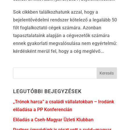
Sok cikkben találkozhatunk azzal, hogy a
bejelentővédelmi rendszer kötelező a legalább 50
főt foglalkoztató cégek számára. Azonban
tapasztalataink alapján a cégvezetők számára
ennek gyakorlati megvalósulása nem egyértelmű:
kérdésként merül fel, hogy a cég meglévő...
LEGUTÓBBI BEJEGYZÉSEK
„Trónok harca” a családi vállalatokban – Irodánk
előadása a PP Konferencián
Előadás a Cseh-Magyar Üzleti Klubban
Partner ügyvédünk is részt vett a svéd–magyar