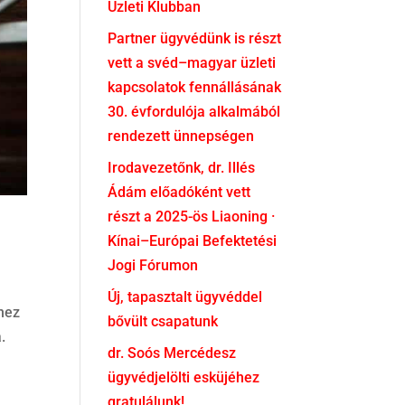
Üzleti Klubban
Partner ügyvédünk is részt
vett a svéd–magyar üzleti
kapcsolatok fennállásának
30. évfordulója alkalmából
rendezett ünnepségen
Irodavezetőnk, dr. Illés
Ádám előadóként vett
részt a 2025-ös Liaoning ·
Kínai–Európai Befektetési
Jogi Fórumon
Új, tapasztalt ügyvéddel
thez
bővült csapatunk
.
dr. Soós Mercédesz
ügyvédjelölti esküjéhez
gratulálunk!