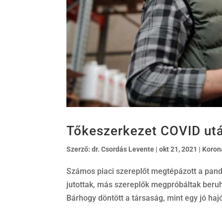
Tőkeszerkezet COVID utá
Szerző:
dr. Csordás Levente
|
okt 21, 2021
|
Koron
Számos piaci szereplőt megtépázott a pand
jutottak, más szereplők megpróbáltak beruh
Bárhogy döntött a társaság, mint egy jó haj