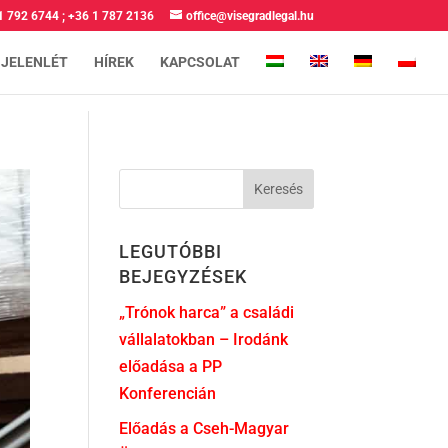
1 792 6744
;
+36 1 787 2136
office@visegradlegal.hu
 JELENLÉT
HÍREK
KAPCSOLAT
LEGUTÓBBI
BEJEGYZÉSEK
„Trónok harca” a családi
vállalatokban – Irodánk
előadása a PP
Konferencián
Előadás a Cseh-Magyar