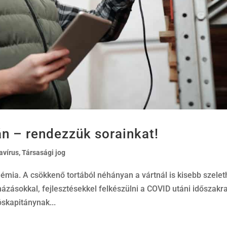
n – rendezzük sorainkat!
avírus
,
Társasági jog
émia. A csökkenő tortából néhányan a vártnál is kisebb szele
ázásokkal, fejlesztésekkel felkészülni a COVID utáni időszakra
óskapitánynak...