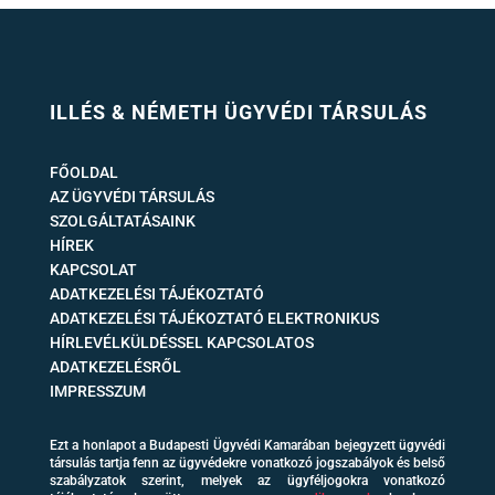
ILLÉS & NÉMETH ÜGYVÉDI TÁRSULÁS
FŐOLDAL
AZ ÜGYVÉDI TÁRSULÁS
SZOLGÁLTATÁSAINK
HÍREK
KAPCSOLAT
ADATKEZELÉSI TÁJÉKOZTATÓ
ADATKEZELÉSI TÁJÉKOZTATÓ ELEKTRONIKUS
HÍRLEVÉLKÜLDÉSSEL KAPCSOLATOS
ADATKEZELÉSRŐL
IMPRESSZUM
Ezt a honlapot a Budapesti Ügyvédi Kamarában bejegyzett ügyvédi
társulás tartja fenn az ügyvédekre vonatkozó jogszabályok és belső
szabályzatok szerint, melyek az ügyféljogokra vonatkozó