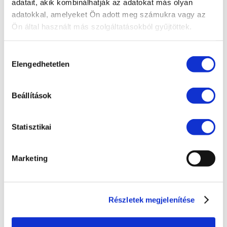
adatait, akik kombinálhatják az adatokat más olyan
adatokkal, amelyeket Ön adott meg számukra vagy az
Fogyasztóvédelem
Ön által használt más szolgáltatásokból gyűjtöttek.
Ingatlanjog
Irodai hírek
Hozzájárulás
Elengedhetetlen
kiválasztása
Koronavírus
Követeléskezelés
Beállítások
Munkajog
Pénzügyek
Statisztikai
Peres eljárások
Polgári jog
Marketing
Szellemi tulajdon
Társasági jog
Részletek megjelenítése
Versenyjog