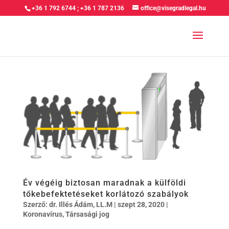
+36 1 792 6744
;
+36 1 787 2136
office@visegradlegal.hu
Év végéig biztosan maradnak a külföldi
tőkebefektetéseket korlátozó szabályok
Szerző:
dr. Illés Ádám, LL.M
|
szept 28, 2020
|
Koronavírus
,
Társasági jog