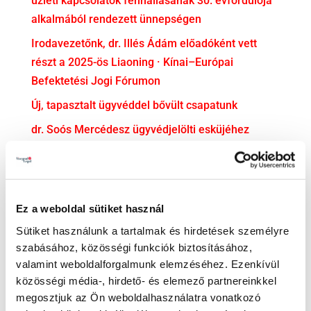
üzleti kapcsolatok fennállásának 30. évfordulója
alkalmából rendezett ünnepségen
Irodavezetőnk, dr. Illés Ádám előadóként vett
részt a 2025-ös Liaoning · Kínai–Európai
Befektetési Jogi Fórumon
Új, tapasztalt ügyvéddel bővült csapatunk
dr. Soós Mercédesz ügyvédjelölti esküjéhez
gratulálunk!
KATEGÓRIA
Ez a weboldal sütiket használ
Adatvédelem
Sütiket használunk a tartalmak és hirdetések személyre
Adózás
szabásához, közösségi funkciók biztosításához,
Bejelentővédelem
valamint weboldalforgalmunk elemzéséhez. Ezenkívül
közösségi média-, hirdető- és elemező partnereinkkel
Compliance
megosztjuk az Ön weboldalhasználatra vonatkozó
EU jog