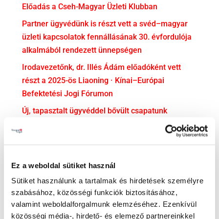
Előadás a Cseh-Magyar Üzleti Klubban
Partner ügyvédünk is részt vett a svéd–magyar
üzleti kapcsolatok fennállásának 30. évfordulója
alkalmából rendezett ünnepségen
Irodavezetőnk, dr. Illés Ádám előadóként vett
részt a 2025-ös Liaoning · Kínai–Európai
Befektetési Jogi Fórumon
Új, tapasztalt ügyvéddel bővült csapatunk
dr. Soós Mercédesz ügyvédjelölti esküjéhez
gratulálunk!
Ez a weboldal sütiket használ
KATEGÓRIA
Sütiket használunk a tartalmak és hirdetések személyre
Adatvédelem
szabásához, közösségi funkciók biztosításához,
Adózás
valamint weboldalforgalmunk elemzéséhez. Ezenkívül
közösségi média-, hirdető- és elemező partnereinkkel