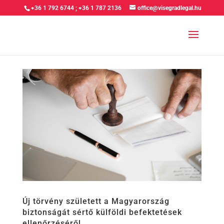
+36 1 792 6744
;
+36 1 787 2136
office@visegradlegal.hu
Új törvény született a Magyarország
biztonságát sértő külföldi befektetések
ellenőrzéséről