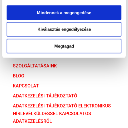
Társasági jog
Versenyjog
Mindennek a megengedése
ARCHÍVUM
Kiválasztás engedélyezése
ARCHÍVUM
Megtagad
AZ ÜGYVÉDI TÁRSULÁS
SZOLGÁLTATÁSAINK
BLOG
KAPCSOLAT
ADATKEZELÉSI TÁJÉKOZTATÓ
ADATKEZELÉSI TÁJÉKOZTATÓ ELEKTRONIKUS
HÍRLEVÉLKÜLDÉSSEL KAPCSOLATOS
ADATKEZELÉSRŐL