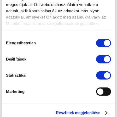
Bejelentővédelem
megosztjuk az Ön weboldalhasználatra vonatkozó
Compliance
adatait, akik kombinálhatják az adatokat más olyan
adatokkal, amelyeket Ön adott meg számukra vagy az
EU jog
Ön által használt más szolgáltatásokból gyűjtöttek.
Fogyasztóvédelem
Ingatlanjog
Hozzájárulás
Elengedhetetlen
kiválasztása
Irodai hírek
Koronavírus
Beállítások
Követeléskezelés
Munkajog
Statisztikai
Pénzügyek
Marketing
Peres eljárások
Polgári jog
Szellemi tulajdon
Részletek megjelenítése