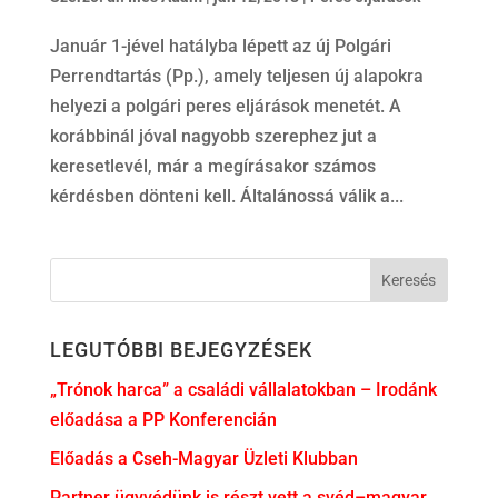
Január 1-jével hatályba lépett az új Polgári
Perrendtartás (Pp.), amely teljesen új alapokra
helyezi a polgári peres eljárások menetét. A
korábbinál jóval nagyobb szerephez jut a
keresetlevél, már a megírásakor számos
kérdésben dönteni kell. Általánossá válik a...
LEGUTÓBBI BEJEGYZÉSEK
„Trónok harca” a családi vállalatokban – Irodánk
előadása a PP Konferencián
Előadás a Cseh-Magyar Üzleti Klubban
Partner ügyvédünk is részt vett a svéd–magyar