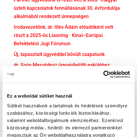
üzleti kapcsolatok fennállásának 30. évfordulója
alkalmából rendezett ünnepségen
Irodavezetőnk, dr. Illés Ádám előadóként vett
részt a 2025-ös Liaoning · Kínai–Európai
Befektetési Jogi Fórumon
Új, tapasztalt ügyvéddel bővült csapatunk
dr. Soós Mercédesz ügyvédjelölti esküjéhez
gratulálunk!
KATEGÓRIA
Ez a weboldal sütiket használ
Adatvédelem
Sütiket használunk a tartalmak és hirdetések személyre
Adózás
szabásához, közösségi funkciók biztosításához,
valamint weboldalforgalmunk elemzéséhez. Ezenkívül
Bejelentővédelem
közösségi média-, hirdető- és elemező partnereinkkel
Compliance
megosztjuk az Ön weboldalhasználatra vonatkozó