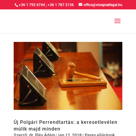
+36 1 792 6744
;
+36 1 787 2136
office@visegradlegal.hu
Új Polgári Perrendtartás: a keresetlevélen
múlik majd minden
Szerző:
dr. Illés Ádám
|
jan 12, 2018
|
Peres eljárások