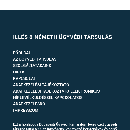
ILLÉS & NÉMETH ÜGYVÉDI TÁRSULÁS
FŐOLDAL
AZ ÜGYVÉDI TÁRSULÁS
SZOLGÁLTATÁSAINK
HÍREK
KAPCSOLAT
ADATKEZELÉSI TÁJÉKOZTATÓ
ADATKEZELÉSI TÁJÉKOZTATÓ ELEKTRONIKUS
HÍRLEVÉLKÜLDÉSSEL KAPCSOLATOS
ADATKEZELÉSRŐL
IMPRESSZUM
Ezt a honlapot a Budapesti Ügyvédi Kamarában bejegyzett ügyvédi
társulás tartja fenn az ügyvédekre vonatkozó jogszabályok és belső