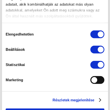
adatait, akik kombinálhatják az adatokat más olyan
EU jog
adatokkal, amelyeket Ön adott meg számukra vagy az
Fogyasztóvédelem
Ön által használt más szolgáltatásokból gyűjtöttek.
Ingatlanjog
Hozzájárulás
Irodai hírek
Elengedhetetlen
kiválasztása
Koronavírus
Követeléskezelés
Beállítások
Munkajog
Statisztikai
Pénzügyek
Peres eljárások
Marketing
Polgári jog
Szellemi tulajdon
Részletek megjelenítése
Társasági jog
Versenyjog