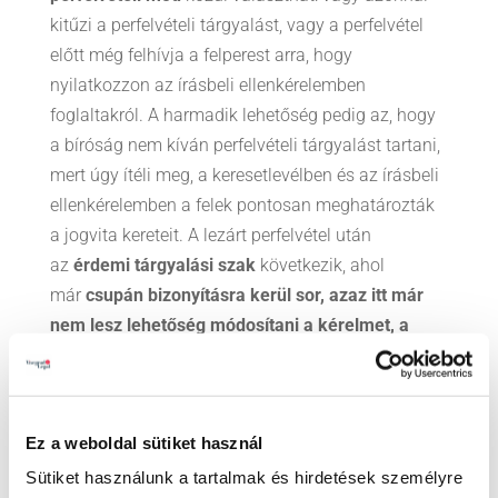
kitűzi a perfelvételi tárgyalást, vagy a perfelvétel
előtt még felhívja a felperest arra, hogy
nyilatkozzon az írásbeli ellenkérelemben
foglaltakról. A harmadik lehetőség pedig az, hogy
a bíróság nem kíván perfelvételi tárgyalást tartani,
mert úgy ítéli meg, a keresetlevélben és az írásbeli
ellenkérelemben a felek pontosan meghatározták
a jogvita kereteit. A lezárt perfelvétel után
az
érdemi tárgyalási szak
következik, ahol
már
csupán bizonyításra kerül sor, azaz itt már
nem lesz lehetőség módosítani a kérelmet, a
jogcímet, vagy a jogi érvelést.
A professzionális pereskedés érdekében a
korábbinál jóval szűkebb körben lehet majd jogi
Ez a weboldal sütiket használ
képviselet nélkül pereskedni. Csupán az eljárások
Sütiket használunk a tartalmak és hirdetések személyre
négy csoportjában nem lesz kötelező ügyvédet