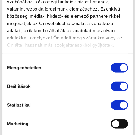
szabásához, közösségi funkciók biztosításához,
fogadni: a 30 millió forint perérték alatti vagyonjogi
valamint weboldalforgalmunk elemzéséhez. Ezenkívül
perek (néhány kivételtől, például a szerzői jogi,
közösségi média-, hirdető- és elemező partnereinkkel
vagy a társasági jogi perektől eltekintve); a
megosztjuk az Ön weboldalhasználatra vonatkozó
adatait, akik kombinálhatják az adatokat más olyan
személyi állapotot érintő perek (pl. házassági,
adatokkal, amelyeket Ön adott meg számukra vagy az
gondnoksági, származási perek); a végrehajtási
Ön által használt más szolgáltatásokból gyűjtöttek.
perek és a munkaügyi perek.
Ha viszont a fél
ezekben az ügyekben mégis jogi képviselőt vesz
Hozzájárulás
igénybe, akkor köteles is lesz fenntartani a jogi
Elengedhetetlen
kiválasztása
képviseletet az eljárás jogerős befejezéséig.
Mindössze egy alkalommal illeti meg a felet a
Beállítások
jog, hogy áttérjen személyes eljárásra.
Statisztikai
Marketing