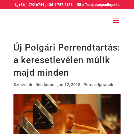
+36 1 792 6744
;
+36 1 787 2136
office@visegradlegal.hu
Új Polgári Perrendtartás:
a keresetlevélen múlik
majd minden
Szerző:
dr. Illés Ádám
|
jan 12, 2018
|
Peres eljárások