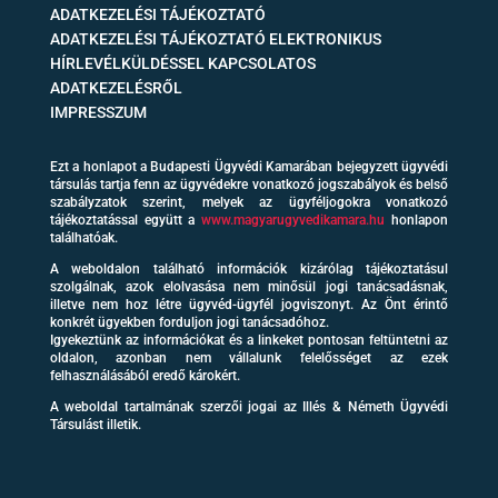
ADATKEZELÉSI TÁJÉKOZTATÓ
ADATKEZELÉSI TÁJÉKOZTATÓ ELEKTRONIKUS
HÍRLEVÉLKÜLDÉSSEL KAPCSOLATOS
ADATKEZELÉSRŐL
IMPRESSZUM
Ezt a honlapot a Budapesti Ügyvédi Kamarában bejegyzett ügyvédi
társulás tartja fenn az ügyvédekre vonatkozó jogszabályok és belső
szabályzatok szerint, melyek az ügyféljogokra vonatkozó
tájékoztatással együtt a
www.magyarugyvedikamara.hu
honlapon
találhatóak.
A weboldalon található információk kizárólag tájékoztatásul
szolgálnak, azok elolvasása nem minősül jogi tanácsadásnak,
illetve nem hoz létre ügyvéd-ügyfél jogviszonyt. Az Önt érintő
konkrét ügyekben forduljon jogi tanácsadóhoz.
Igyekeztünk az információkat és a linkeket pontosan feltüntetni az
oldalon, azonban nem vállalunk felelősséget az ezek
felhasználásából eredő károkért.
A weboldal tartalmának szerzői jogai az Illés & Németh Ügyvédi
Társulást illetik.