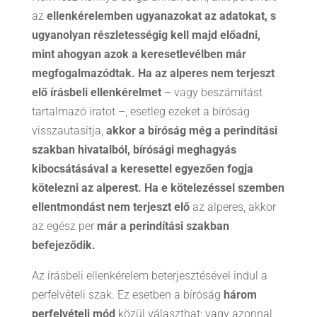
az
ellenkérelemben ugyanazokat az adatokat, s
ugyanolyan részletességig kell majd előadni,
mint ahogyan azok a keresetlevélben már
megfogalmazódtak. Ha az alperes nem terjeszt
elő írásbeli ellenkérelmet
– vagy beszámítást
tartalmazó iratot –, esetleg ezeket a bíróság
visszautasítja,
akkor a bíróság még a perindítási
szakban hivatalból, bírósági meghagyás
kibocsátásával a keresettel egyezően fogja
kötelezni az alperest.
Ha e kötelezéssel szemben
ellentmondást nem terjeszt elő
az alperes, akkor
az egész per
már a perindítási szakban
befejeződik.
Az írásbeli ellenkérelem beterjesztésével indul a
perfelvételi szak. Ez esetben a bíróság
három
perfelvételi mód
közül választhat: vagy azonnal