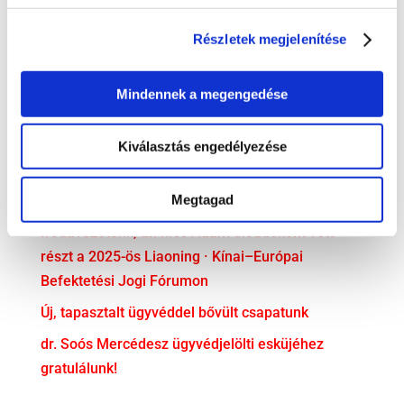
LEGUTÓBBI BEJEGYZÉSEK
Részletek megjelenítése
„Trónok harca” a családi vállalatokban – Irodánk
előadása a PP Konferencián
Mindennek a megengedése
Előadás a Cseh-Magyar Üzleti Klubban
Kiválasztás engedélyezése
Partner ügyvédünk is részt vett a svéd–magyar
üzleti kapcsolatok fennállásának 30. évfordulója
Megtagad
alkalmából rendezett ünnepségen
Irodavezetőnk, dr. Illés Ádám előadóként vett
részt a 2025-ös Liaoning · Kínai–Európai
Befektetési Jogi Fórumon
Új, tapasztalt ügyvéddel bővült csapatunk
dr. Soós Mercédesz ügyvédjelölti esküjéhez
gratulálunk!