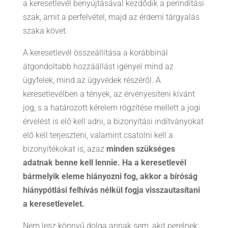
a keresetlevél benyújtásával kezdődik a perindítási
szak, amit a perfelvétel, majd az érdemi tárgyalás
szaka követ.
A keresetlevél összeállítása a korábbinál
átgondoltabb hozzáállást igényel mind az
ügyfelek, mind az ügyvédek részéről. A
keresetlevélben a tények, az érvényesíteni kívánt
jog, s a határozott kérelem rögzítése mellett a jogi
érvelést is elő kell adni, a bizonyítási indítványokat
elő kell terjeszteni, valamint csatolni kell a
bizonyítékokat is, azaz
minden szükséges
adatnak benne kell lennie. Ha a keresetlevél
bármelyik eleme hiányozni fog, akkor a bíróság
hiánypótlási felhívás nélkül fogja visszautasítani
a keresetlevelet.
Nem lesz könnyű dolga annak sem, akit perelnek: