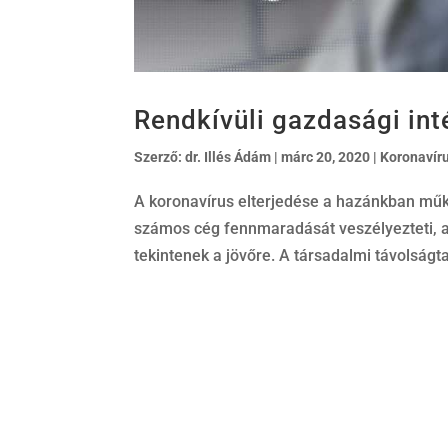
Rendkívüli gazdasági int
Szerző:
dr. Illés Ádám
|
márc 20, 2020
|
Koronavír
A koronavírus elterjedése a hazánkban műkö
számos cég fennmaradását veszélyezteti, a
tekintenek a jövőre. A társadalmi távolságta