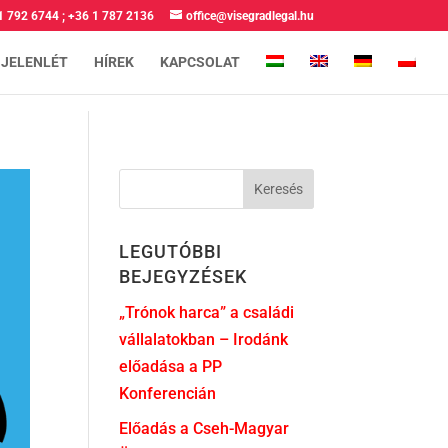
1 792 6744
;
+36 1 787 2136
office@visegradlegal.hu
 JELENLÉT
HÍREK
KAPCSOLAT
LEGUTÓBBI
BEJEGYZÉSEK
„Trónok harca” a családi
vállalatokban – Irodánk
előadása a PP
Konferencián
Előadás a Cseh-Magyar