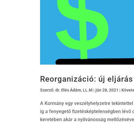
Reorganizáció: új eljárá
Szerző:
dr. Illés Ádám, LL.M
|
jún 28, 2021
|
Követ
A Kormány egy veszélyhelyzetre tekintettel
ig a fenyegető fizetésképtelenségben lévő
keretében akár a nyilvánosság mellőzéséve