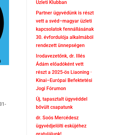
Üzleti Klubban
Partner ügyvédünk is részt
vett a svéd–magyar üzleti
kapcsolatok fennállásának
30. évfordulója alkalmából
rendezett ünnepségen
Irodavezetőnk, dr. Illés
Ádám előadóként vett
részt a 2025-ös Liaoning ·
e
Kínai–Európai Befektetési
Jogi Fórumon
Új, tapasztalt ügyvéddel
31-
bővült csapatunk
dr. Soós Mercédesz
ügyvédjelölti esküjéhez
gratulálunk!