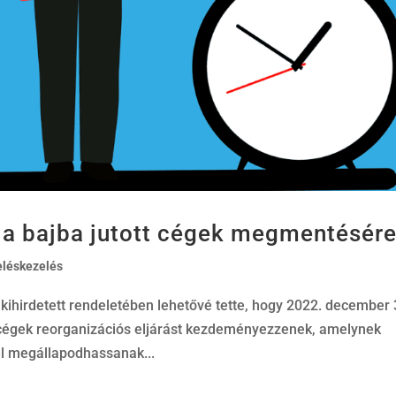
s a bajba jutott cégek megmentésér
eléskezelés
 kihirdetett rendeletében lehetővé tette, hogy 2022. december 
 cégek reorganizációs eljárást kezdeményezzenek, amelynek
l megállapodhassanak...