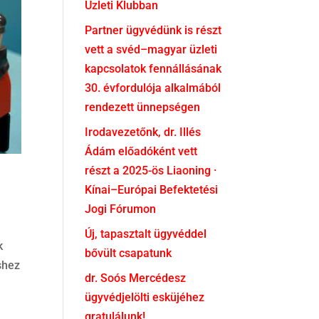
Üzleti Klubban
Partner ügyvédünk is részt
vett a svéd–magyar üzleti
kapcsolatok fennállásának
30. évfordulója alkalmából
rendezett ünnepségen
Irodavezetőnk, dr. Illés
Ádám előadóként vett
részt a 2025-ös Liaoning ·
Kínai–Európai Befektetési
Jogi Fórumon
Új, tapasztalt ügyvéddel
k
bővült csapatunk
shez
dr. Soós Mercédesz
ügyvédjelölti esküjéhez
gratulálunk!