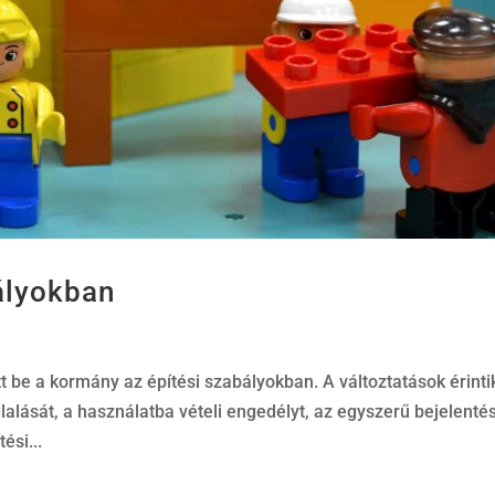
ályokban
t be a kormány az építési szabályokban. A változtatások érinti
glalását, a használatba vételi engedélyt, az egyszerű bejelenté
ési...