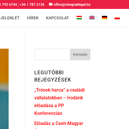
1 792 6744
;
+36 1 787 2136
office@visegradlegal.hu
 JELENLÉT
HÍREK
KAPCSOLAT
LEGUTÓBBI
BEJEGYZÉSEK
„Trónok harca” a családi
vállalatokban – Irodánk
előadása a PP
Konferencián
Előadás a Cseh-Magyar