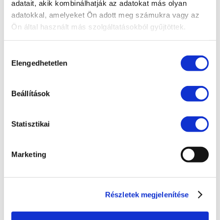
EU jog
adatait, akik kombinálhatják az adatokat más olyan
adatokkal, amelyeket Ön adott meg számukra vagy az
Fogyasztóvédelem
Ön által használt más szolgáltatásokból gyűjtöttek.
Ingatlanjog
Irodai hírek
Hozzájárulás
Elengedhetetlen
kiválasztása
Koronavírus
Követeléskezelés
Beállítások
Munkajog
Pénzügyek
Statisztikai
Peres eljárások
Marketing
Polgári jog
Szellemi tulajdon
Társasági jog
Részletek megjelenítése
Versenyjog