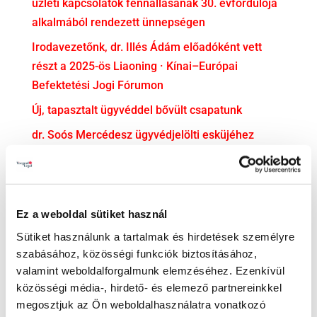
üzleti kapcsolatok fennállásának 30. évfordulója
alkalmából rendezett ünnepségen
Irodavezetőnk, dr. Illés Ádám előadóként vett
részt a 2025-ös Liaoning · Kínai–Európai
Befektetési Jogi Fórumon
Új, tapasztalt ügyvéddel bővült csapatunk
dr. Soós Mercédesz ügyvédjelölti esküjéhez
gratulálunk!
KATEGÓRIA
Ez a weboldal sütiket használ
Adatvédelem
Sütiket használunk a tartalmak és hirdetések személyre
Adózás
szabásához, közösségi funkciók biztosításához,
Bejelentővédelem
valamint weboldalforgalmunk elemzéséhez. Ezenkívül
közösségi média-, hirdető- és elemező partnereinkkel
Compliance
megosztjuk az Ön weboldalhasználatra vonatkozó