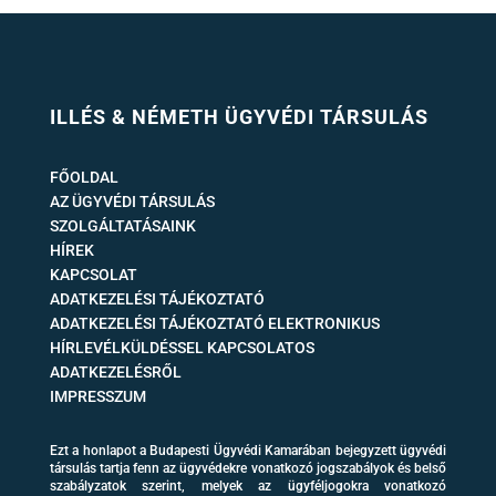
ILLÉS & NÉMETH ÜGYVÉDI TÁRSULÁS
FŐOLDAL
AZ ÜGYVÉDI TÁRSULÁS
SZOLGÁLTATÁSAINK
HÍREK
KAPCSOLAT
ADATKEZELÉSI TÁJÉKOZTATÓ
ADATKEZELÉSI TÁJÉKOZTATÓ ELEKTRONIKUS
HÍRLEVÉLKÜLDÉSSEL KAPCSOLATOS
ADATKEZELÉSRŐL
IMPRESSZUM
Ezt a honlapot a Budapesti Ügyvédi Kamarában bejegyzett ügyvédi
társulás tartja fenn az ügyvédekre vonatkozó jogszabályok és belső
szabályzatok szerint, melyek az ügyféljogokra vonatkozó