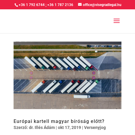
+36 1 792 6744
;
+36 1 787 2136
office@visegradlegal.hu
Európai kartell magyar bíróság előtt?
Szerző:
dr. Illés Ádám
|
okt 17, 2019
|
Versenyjog