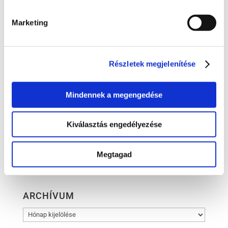
Irodai hírek
Marketing
Koronavírus
Követeléskezelés
Munkajog
Részletek megjelenítése
Pénzügyek
Mindennek a megengedése
Peres eljárások
Polgári jog
Kiválasztás engedélyezése
Szellemi tulajdon
Társasági jog
Megtagad
Versenyjog
ARCHÍVUM
ARCHÍVUM