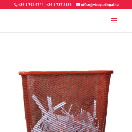
+36 1 792 6744
;
+36 1 787 2136
office@visegradlegal.hu