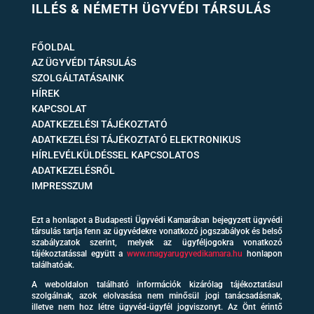
ILLÉS & NÉMETH ÜGYVÉDI TÁRSULÁS
FŐOLDAL
AZ ÜGYVÉDI TÁRSULÁS
SZOLGÁLTATÁSAINK
HÍREK
KAPCSOLAT
ADATKEZELÉSI TÁJÉKOZTATÓ
ADATKEZELÉSI TÁJÉKOZTATÓ ELEKTRONIKUS
HÍRLEVÉLKÜLDÉSSEL KAPCSOLATOS
ADATKEZELÉSRŐL
IMPRESSZUM
Ezt a honlapot a Budapesti Ügyvédi Kamarában bejegyzett ügyvédi
társulás tartja fenn az ügyvédekre vonatkozó jogszabályok és belső
szabályzatok szerint, melyek az ügyféljogokra vonatkozó
tájékoztatással együtt a
www.magyarugyvedikamara.hu
honlapon
találhatóak.
A weboldalon található információk kizárólag tájékoztatásul
szolgálnak, azok elolvasása nem minősül jogi tanácsadásnak,
illetve nem hoz létre ügyvéd-ügyfél jogviszonyt. Az Önt érintő