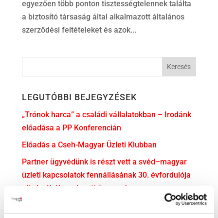
egyezően több ponton tisztességtelennek találta
a biztosító társaság által alkalmazott általános
szerződési feltételeket és azok...
LEGUTÓBBI BEJEGYZÉSEK
„Trónok harca” a családi vállalatokban – Irodánk
előadása a PP Konferencián
Előadás a Cseh-Magyar Üzleti Klubban
Partner ügyvédünk is részt vett a svéd–magyar
üzleti kapcsolatok fennállásának 30. évfordulója
alkalmából rendezett ünnepségen
Irodavezetőnk, dr. Illés Ádám előadóként vett