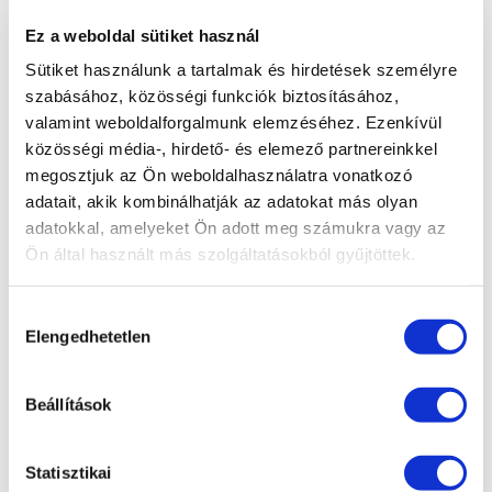
részt a 2025-ös Liaoning · Kínai–Európai
Befektetési Jogi Fórumon
Ez a weboldal sütiket használ
Új, tapasztalt ügyvéddel bővült csapatunk
Sütiket használunk a tartalmak és hirdetések személyre
szabásához, közösségi funkciók biztosításához,
dr. Soós Mercédesz ügyvédjelölti esküjéhez
valamint weboldalforgalmunk elemzéséhez. Ezenkívül
gratulálunk!
közösségi média-, hirdető- és elemező partnereinkkel
megosztjuk az Ön weboldalhasználatra vonatkozó
KATEGÓRIA
adatait, akik kombinálhatják az adatokat más olyan
adatokkal, amelyeket Ön adott meg számukra vagy az
Adatvédelem
Ön által használt más szolgáltatásokból gyűjtöttek.
Adózás
Hozzájárulás
Bejelentővédelem
Elengedhetetlen
kiválasztása
Compliance
EU jog
Beállítások
Fogyasztóvédelem
Ingatlanjog
Statisztikai