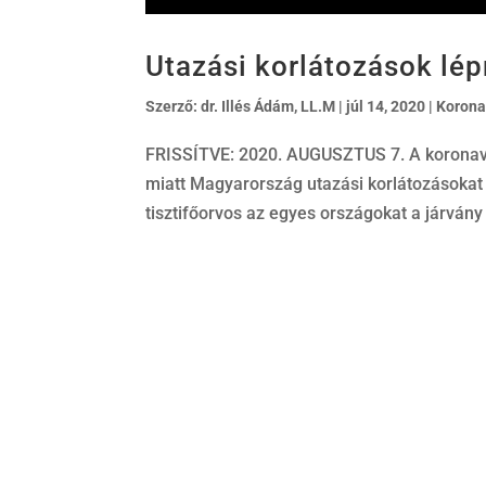
Utazási korlátozások lé
Szerző:
dr. Illés Ádám, LL.M
|
júl 14, 2020
|
Korona
FRISSÍTVE: 2020. AUGUSZTUS 7. A koronaví
miatt Magyarország utazási korlátozásoka
tisztifőorvos az egyes országokat a járvány 