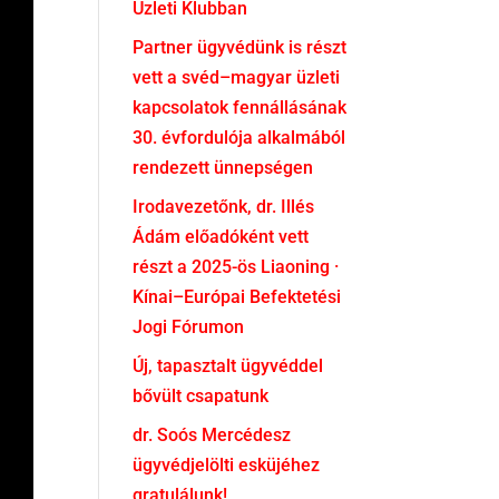
Üzleti Klubban
Partner ügyvédünk is részt
vett a svéd–magyar üzleti
kapcsolatok fennállásának
30. évfordulója alkalmából
rendezett ünnepségen
Irodavezetőnk, dr. Illés
Ádám előadóként vett
részt a 2025-ös Liaoning ·
Kínai–Európai Befektetési
Jogi Fórumon
Új, tapasztalt ügyvéddel
bővült csapatunk
dr. Soós Mercédesz
ügyvédjelölti esküjéhez
gratulálunk!