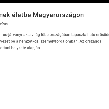
pnek életbe Magyarországon
vírus
rus-járványnak a világ több országában tapasztalható erősö
t vezet be a nemzetközi személyforgalomban. Az országos
ottani helyzete alapján...