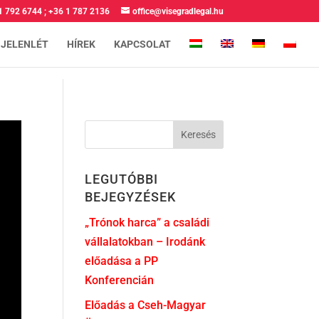
1 792 6744
;
+36 1 787 2136
office@visegradlegal.hu
 JELENLÉT
HÍREK
KAPCSOLAT
LEGUTÓBBI
BEJEGYZÉSEK
„Trónok harca” a családi
vállalatokban – Irodánk
előadása a PP
Konferencián
Előadás a Cseh-Magyar