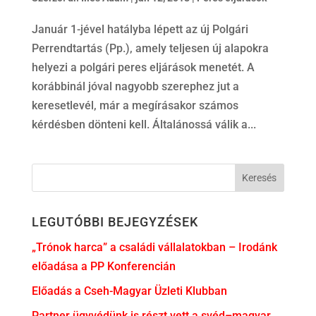
Január 1-jével hatályba lépett az új Polgári
Perrendtartás (Pp.), amely teljesen új alapokra
helyezi a polgári peres eljárások menetét. A
korábbinál jóval nagyobb szerephez jut a
keresetlevél, már a megírásakor számos
kérdésben dönteni kell. Általánossá válik a...
LEGUTÓBBI BEJEGYZÉSEK
„Trónok harca” a családi vállalatokban – Irodánk
előadása a PP Konferencián
Előadás a Cseh-Magyar Üzleti Klubban
Partner ügyvédünk is részt vett a svéd–magyar