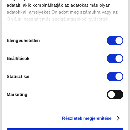
adatait, akik kombinálhatják az adatokat más olyan
EU jog
adatokkal, amelyeket Ön adott meg számukra vagy az
Fogyasztóvédelem
Ön által használt más szolgáltatásokból gyűjtöttek.
Ingatlanjog
Hozzájárulás
Irodai hírek
Elengedhetetlen
kiválasztása
Koronavírus
Követeléskezelés
Beállítások
Munkajog
Statisztikai
Pénzügyek
Peres eljárások
Marketing
Polgári jog
Szellemi tulajdon
Részletek megjelenítése
Társasági jog
Versenyjog