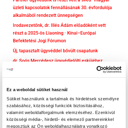
üzleti kapcsolatok fennállásának 30. évfordulója
alkalmából rendezett ünnepségen
Irodavezetőnk, dr. Illés Ádám előadóként vett
részt a 2025-ös Liaoning · Kínai–Európai
Befektetési Jogi Fórumon
Új, tapasztalt ügyvéddel bővült csapatunk
dr. Soós Mercédesz ügyvédjelölti esküjéhez
gratulálunk!
KATEGÓRIA
Ez a weboldal sütiket használ
Adatvédelem
Sütiket használunk a tartalmak és hirdetések személyre
Adózás
szabásához, közösségi funkciók biztosításához,
valamint weboldalforgalmunk elemzéséhez. Ezenkívül
Bejelentővédelem
közösségi média-, hirdető- és elemező partnereinkkel
Compliance
megosztjuk az Ön weboldalhasználatra vonatkozó