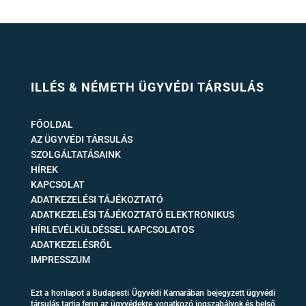
ILLÉS & NÉMETH ÜGYVÉDI TÁRSULÁS
FŐOLDAL
AZ ÜGYVÉDI TÁRSULÁS
SZOLGÁLTATÁSAINK
HÍREK
KAPCSOLAT
ADATKEZELÉSI TÁJÉKOZTATÓ
ADATKEZELÉSI TÁJÉKOZTATÓ ELEKTRONIKUS
HÍRLEVÉLKÜLDÉSSEL KAPCSOLATOS
ADATKEZELÉSRŐL
IMPRESSZUM
Ezt a honlapot a Budapesti Ügyvédi Kamarában bejegyzett ügyvédi
társulás tartja fenn az ügyvédekre vonatkozó jogszabályok és belső