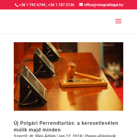
+36 1 792 6744
;
+36 1 787 2136
office@visegradlegal.hu
Új Polgári Perrendtartás: a keresetlevélen
múlik majd minden
Szerző:
dr. Illés Ádám
|
jan 12, 2018
|
Peres eljárások