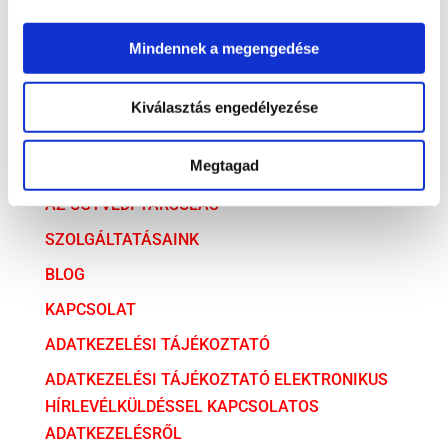
Társasági jog
Mindennek a megengedése
Versenyjog
Kiválasztás engedélyezése
ARCHÍVUM
ARCHÍVUM
Megtagad
AZ ÜGYVÉDI TÁRSULÁS
SZOLGÁLTATÁSAINK
BLOG
KAPCSOLAT
ADATKEZELÉSI TÁJÉKOZTATÓ
ADATKEZELÉSI TÁJÉKOZTATÓ ELEKTRONIKUS
HÍRLEVÉLKÜLDÉSSEL KAPCSOLATOS
ADATKEZELÉSRŐL