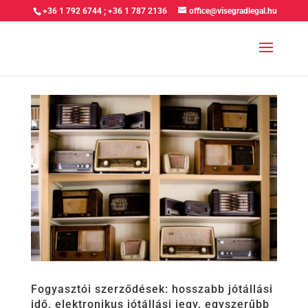
+36 1 792 6744
;
+36 1 787 2136
office@visegradlegal.hu
Fogyasztói szerződések: hosszabb jótállási
idő, elektronikus jótállási jegy, egyszerűbb