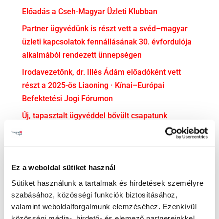
Előadás a Cseh-Magyar Üzleti Klubban
Partner ügyvédünk is részt vett a svéd–magyar
üzleti kapcsolatok fennállásának 30. évfordulója
alkalmából rendezett ünnepségen
Irodavezetőnk, dr. Illés Ádám előadóként vett
részt a 2025-ös Liaoning · Kínai–Európai
Befektetési Jogi Fórumon
Új, tapasztalt ügyvéddel bővült csapatunk
dr. Soós Mercédesz ügyvédjelölti esküjéhez
gratulálunk!
Ez a weboldal sütiket használ
KATEGÓRIA
Sütiket használunk a tartalmak és hirdetések személyre
Adatvédelem
szabásához, közösségi funkciók biztosításához,
valamint weboldalforgalmunk elemzéséhez. Ezenkívül
Adózás
közösségi média-, hirdető- és elemező partnereinkkel