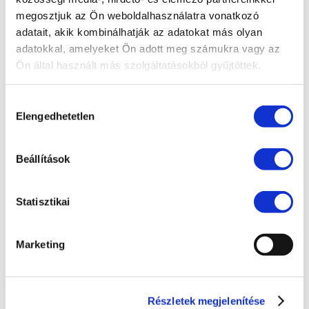
Bejelentővédelem
megosztjuk az Ön weboldalhasználatra vonatkozó
adatait, akik kombinálhatják az adatokat más olyan
Compliance
adatokkal, amelyeket Ön adott meg számukra vagy az
EU jog
Ön által használt más szolgáltatásokból gyűjtöttek.
Fogyasztóvédelem
Hozzájárulás
Ingatlanjog
Elengedhetetlen
kiválasztása
Irodai hírek
Koronavírus
Beállítások
Követeléskezelés
Munkajog
Statisztikai
Pénzügyek
Marketing
Peres eljárások
Polgári jog
Szellemi tulajdon
Részletek megjelenítése