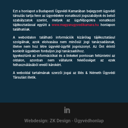
Ezt a honlapot a Budapesti Ügyvédi Kamarában bejegyzett ügyvédi
társulás tartja fenn az ügyvédekre vonatkozó jogszabályok és belső
szabályzatok szerint, melyek az ügyféljogokra vonatkozó
tájékoztatással együtt a
www.magyarugyvedikamara.hu
honlapon
találhatóak.
A weboldalon található információk kizárólag tájékoztatásul
szolgálnak, azok elolvasása nem minősül jogi tanácsadásnak,
illetve nem hoz létre ügyvéd-ügyfél jogviszonyt. Az Önt érintő
konkrét ügyekben forduljon jogi tanácsadóhoz.
Igyekeztünk az információkat és a linkeket pontosan feltüntetni az
oldalon, azonban nem vállalunk felelősséget az ezek
felhasználásából eredő károkért.
A weboldal tartalmának szerzői jogai az Illés & Németh Ügyvédi
Társulást illetik.
Webdesign: ZK Design
-
Ügyvédhonlap