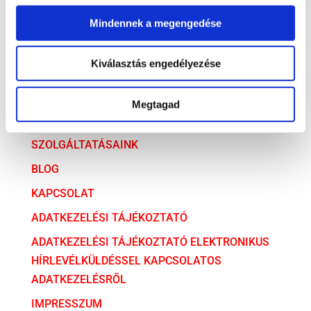
Versenyjog
Mindennek a megengedése
ARCHÍVUM
Kiválasztás engedélyezése
ARCHÍVUM
Megtagad
AZ ÜGYVÉDI TÁRSULÁS
SZOLGÁLTATÁSAINK
BLOG
KAPCSOLAT
ADATKEZELÉSI TÁJÉKOZTATÓ
ADATKEZELÉSI TÁJÉKOZTATÓ ELEKTRONIKUS
HÍRLEVÉLKÜLDÉSSEL KAPCSOLATOS
ADATKEZELÉSRŐL
IMPRESSZUM