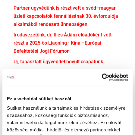
Partner ügyvédünk is részt vett a svéd–magyar
üzleti kapcsolatok fennállásának 30. évfordulója
alkalmából rendezett ünnepségen
Irodavezetőnk, dr. Illés Ádám előadóként vett
részt a 2025-ös Liaoning · Kínai–Európai
Befektetési Jogi Fórumon
Új, tapasztalt ügyvéddel bővült csapatunk
dr. Soós Mercédesz ügyvédjelölti esküjéhez
gratulálunk!
KATEGÓRIA
Ez a weboldal sütiket használ
Adatvédelem
Sütiket használunk a tartalmak és hirdetések személyre
szabásához, közösségi funkciók biztosításához,
Adózás
valamint weboldalforgalmunk elemzéséhez. Ezenkívül
Bejelentővédelem
közösségi média-, hirdető- és elemező partnereinkkel