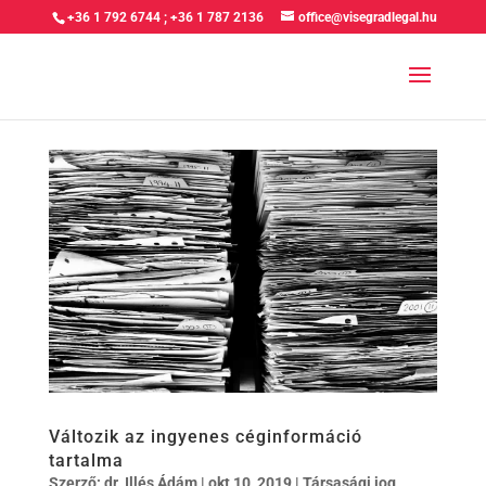
+36 1 792 6744
;
+36 1 787 2136
office@visegradlegal.hu
Változik az ingyenes céginformáció
tartalma
Szerző:
dr. Illés Ádám
|
okt 10, 2019
|
Társasági jog