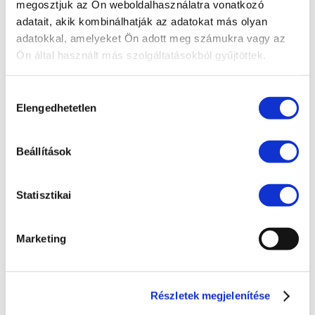
megosztjuk az Ön weboldalhasználatra vonatkozó
Compliance
adatait, akik kombinálhatják az adatokat más olyan
EU jog
adatokkal, amelyeket Ön adott meg számukra vagy az
Ön által használt más szolgáltatásokból gyűjtöttek.
Fogyasztóvédelem
Ingatlanjog
Hozzájárulás
Elengedhetetlen
Irodai hírek
kiválasztása
Koronavírus
Beállítások
Követeléskezelés
Munkajog
Statisztikai
Pénzügyek
Peres eljárások
Marketing
Polgári jog
Szellemi tulajdon
Részletek megjelenítése
Társasági jog