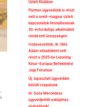
Üzleti Klubban
Partner ügyvédünk is részt
vett a svéd–magyar üzleti
kapcsolatok fennállásának
30. évfordulója alkalmából
rendezett ünnepségen
Irodavezetőnk, dr. Illés
Ádám előadóként vett
részt a 2025-ös Liaoning ·
Kínai–Európai Befektetési
Jogi Fórumon
Új, tapasztalt ügyvéddel
bővült csapatunk
,
dr. Soós Mercédesz
zi
ügyvédjelölti esküjéhez
gratulálunk!