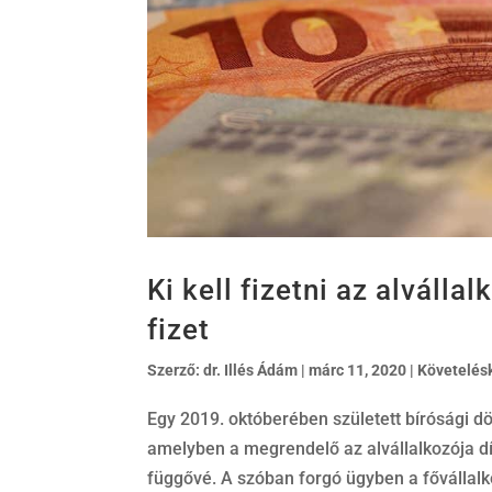
Ki kell fizetni az alváll
fizet
Szerző:
dr. Illés Ádám
|
márc 11, 2020
|
Követelés
Egy 2019. októberében született bírósági dö
amelyben a megrendelő az alvállalkozója díj
függővé. A szóban forgó ügyben a fővállalko