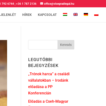
1 792 6744
;
+36 1 787 2136
office@visegradlegal.hu
 JELENLÉT
HÍREK
KAPCSOLAT
LEGUTÓBBI
BEJEGYZÉSEK
„Trónok harca” a családi
vállalatokban – Irodánk
előadása a PP
Konferencián
Előadás a Cseh-Magyar