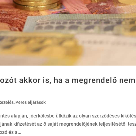
alkozót akkor is, ha a megrendelő nem
kezelés
,
Peres eljárások
ntés alapján, jóerkölcsbe ütközik az olyan szerződéses kikötés
ának kifizetését az ő saját megrendelőjének teljesítésétől tes
zó és a...