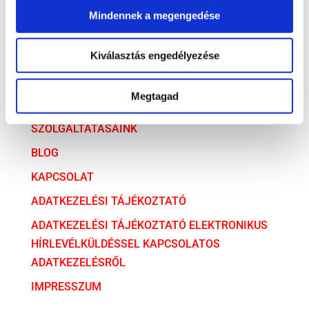
Versenyjog
Mindennek a megengedése
ARCHÍVUM
Kiválasztás engedélyezése
ARCHÍVUM
Megtagad
AZ ÜGYVÉDI TÁRSULÁS
SZOLGÁLTATÁSAINK
BLOG
KAPCSOLAT
ADATKEZELÉSI TÁJÉKOZTATÓ
ADATKEZELÉSI TÁJÉKOZTATÓ ELEKTRONIKUS
HÍRLEVÉLKÜLDÉSSEL KAPCSOLATOS
ADATKEZELÉSRŐL
IMPRESSZUM