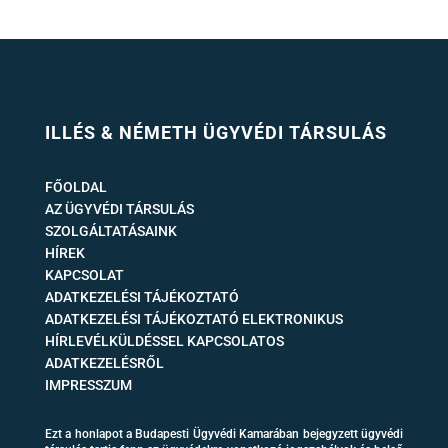
ILLÉS & NÉMETH ÜGYVÉDI TÁRSULÁS
FŐOLDAL
AZ ÜGYVÉDI TÁRSULÁS
SZOLGÁLTATÁSAINK
HÍREK
KAPCSOLAT
ADATKEZELÉSI TÁJÉKOZTATÓ
ADATKEZELÉSI TÁJÉKOZTATÓ ELEKTRONIKUS
HÍRLEVÉLKÜLDÉSSEL KAPCSOLATOS
ADATKEZELÉSRŐL
IMPRESSZUM
Ezt a honlapot a Budapesti Ügyvédi Kamarában bejegyzett ügyvédi