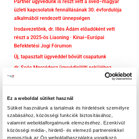
Partner ügyvédünk is részt vett a svéd–magyar
üzleti kapcsolatok fennállásának 30. évfordulója
alkalmából rendezett ünnepségen
Irodavezetőnk, dr. Illés Ádám előadóként vett
részt a 2025-ös Liaoning · Kínai–Európai
Befektetési Jogi Fórumon
Új, tapasztalt ügyvéddel bővült csapatunk
dr. Soós Mercédesz ügyvédjelölti esküjéhez
gratulálunk!
KATEGÓRIA
Ez a weboldal sütiket használ
Adatvédelem
Sütiket használunk a tartalmak és hirdetések személyre
Adózás
szabásához, közösségi funkciók biztosításához,
valamint weboldalforgalmunk elemzéséhez. Ezenkívül
Bejelentővédelem
közösségi média-, hirdető- és elemező partnereinkkel
Compliance
megosztjuk az Ön weboldalhasználatra vonatkozó