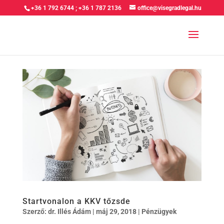
+36 1 792 6744
;
+36 1 787 2136
office@visegradlegal.hu
Startvonalon a KKV tőzsde
Szerző:
dr. Illés Ádám
|
máj 29, 2018
|
Pénzügyek