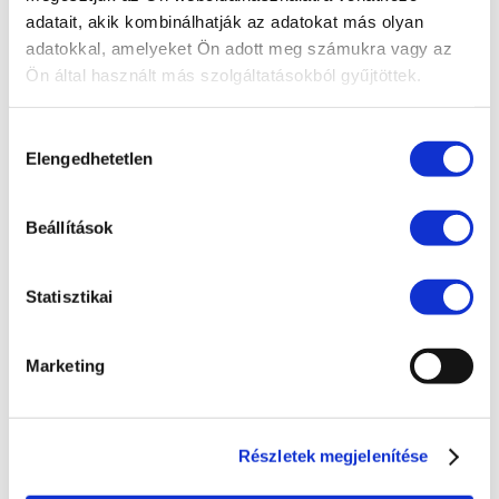
adatait, akik kombinálhatják az adatokat más olyan
EU jog
adatokkal, amelyeket Ön adott meg számukra vagy az
Fogyasztóvédelem
Ön által használt más szolgáltatásokból gyűjtöttek.
Ingatlanjog
Hozzájárulás
Irodai hírek
Elengedhetetlen
kiválasztása
Koronavírus
Követeléskezelés
Beállítások
Munkajog
Statisztikai
Pénzügyek
Peres eljárások
Marketing
Polgári jog
Szellemi tulajdon
Részletek megjelenítése
Társasági jog