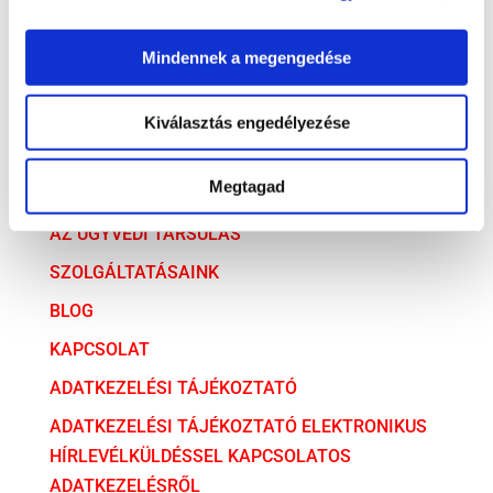
Társasági jog
Mindennek a megengedése
Versenyjog
Kiválasztás engedélyezése
ARCHÍVUM
ARCHÍVUM
Megtagad
AZ ÜGYVÉDI TÁRSULÁS
SZOLGÁLTATÁSAINK
BLOG
KAPCSOLAT
ADATKEZELÉSI TÁJÉKOZTATÓ
ADATKEZELÉSI TÁJÉKOZTATÓ ELEKTRONIKUS
HÍRLEVÉLKÜLDÉSSEL KAPCSOLATOS
ADATKEZELÉSRŐL