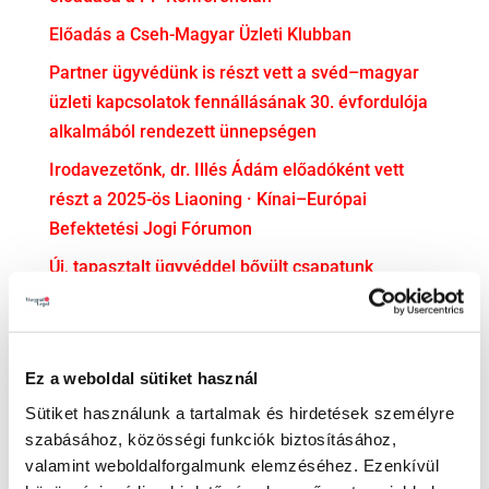
Előadás a Cseh-Magyar Üzleti Klubban
Partner ügyvédünk is részt vett a svéd–magyar
üzleti kapcsolatok fennállásának 30. évfordulója
alkalmából rendezett ünnepségen
Irodavezetőnk, dr. Illés Ádám előadóként vett
részt a 2025-ös Liaoning · Kínai–Európai
Befektetési Jogi Fórumon
Új, tapasztalt ügyvéddel bővült csapatunk
dr. Soós Mercédesz ügyvédjelölti esküjéhez
gratulálunk!
Ez a weboldal sütiket használ
KATEGÓRIA
Sütiket használunk a tartalmak és hirdetések személyre
Adatvédelem
szabásához, közösségi funkciók biztosításához,
valamint weboldalforgalmunk elemzéséhez. Ezenkívül
Adózás