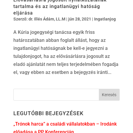
tartalma és az ingatlanügyi hatóság
eljárása
Szerző:
dr. Illés Ádám, LL.M
|
jún 28, 2021
|
Ingatlanjog
A Kúria jogegységi tanácsa egyik friss
határozatában abban foglalt állást, hogy az
ingatlanügyi hatóságnak be kell-e jegyezni a
tulajdonjogot, ha az elővásárlásra jogosult az
eladó ajánlatát nem teljes terjedelmében fogadja
el, vagy ebben az esetben a bejegyzés iránti...
LEGUTÓBBI BEJEGYZÉSEK
„Trónok harca” a családi vállalatokban – Irodánk
előadása a PP Konferencián