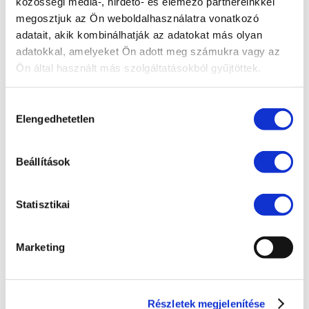
közösségi média-, hirdető- és elemező partnereinkkel
Bejelentővédelem
megosztjuk az Ön weboldalhasználatra vonatkozó
adatait, akik kombinálhatják az adatokat más olyan
Compliance
adatokkal, amelyeket Ön adott meg számukra vagy az
EU jog
Ön által használt más szolgáltatásokból gyűjtöttek.
Fogyasztóvédelem
Hozzájárulás
Ingatlanjog
Elengedhetetlen
kiválasztása
Irodai hírek
Koronavírus
Beállítások
Követeléskezelés
Statisztikai
Munkajog
Pénzügyek
Marketing
Peres eljárások
Polgári jog
Szellemi tulajdon
Részletek megjelenítése