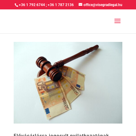
+36 1 792 6744
;
+36 1 787 2136
office@visegradlegal.hu
Elővásárlásra jogosult nyilatkozatának