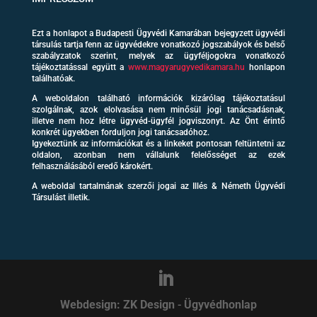
Ezt a honlapot a Budapesti Ügyvédi Kamarában bejegyzett ügyvédi
társulás tartja fenn az ügyvédekre vonatkozó jogszabályok és belső
szabályzatok szerint, melyek az ügyféljogokra vonatkozó
tájékoztatással együtt a
www.magyarugyvedikamara.hu
honlapon
találhatóak.
A weboldalon található információk kizárólag tájékoztatásul
szolgálnak, azok elolvasása nem minősül jogi tanácsadásnak,
illetve nem hoz létre ügyvéd-ügyfél jogviszonyt. Az Önt érintő
konkrét ügyekben forduljon jogi tanácsadóhoz.
Igyekeztünk az információkat és a linkeket pontosan feltüntetni az
oldalon, azonban nem vállalunk felelősséget az ezek
felhasználásából eredő károkért.
A weboldal tartalmának szerzői jogai az Illés & Németh Ügyvédi
Társulást illetik.
Webdesign: ZK Design
-
Ügyvédhonlap