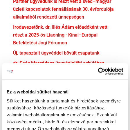
Partner ügyvédünk is részt vett a svéd–magyar
üzleti kapcsolatok fennállásának 30. évfordulója
alkalmából rendezett ünnepségen
Irodavezetőnk, dr. Illés Ádám előadóként vett
részt a 2025-ös Liaoning · Kínai–Európai
Befektetési Jogi Fórumon
Új, tapasztalt ügyvéddel bővült csapatunk
dr. Soós Mercédesz ügyvédjelölti esküjéhez
gratulálunk!
KATEGÓRIA
Ez a weboldal sütiket használ
Adatvédelem
Sütiket használunk a tartalmak és hirdetések személyre
Adózás
szabásához, közösségi funkciók biztosításához,
valamint weboldalforgalmunk elemzéséhez. Ezenkívül
Bejelentővédelem
közösségi média-, hirdető- és elemező partnereinkkel
Compliance
megosztjuk az Ön weboldalhasználatra vonatkozó