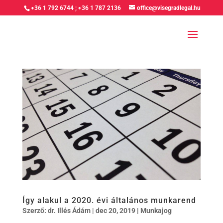
+36 1 792 6744
;
+36 1 787 2136
office@visegradlegal.hu
Így alakul a 2020. évi általános munkarend
Szerző:
dr. Illés Ádám
|
dec 20, 2019
|
Munkajog