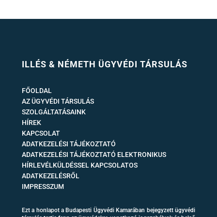
ILLÉS & NÉMETH ÜGYVÉDI TÁRSULÁS
FŐOLDAL
AZ ÜGYVÉDI TÁRSULÁS
SZOLGÁLTATÁSAINK
HÍREK
KAPCSOLAT
ADATKEZELÉSI TÁJÉKOZTATÓ
ADATKEZELÉSI TÁJÉKOZTATÓ ELEKTRONIKUS
HÍRLEVÉLKÜLDÉSSEL KAPCSOLATOS
ADATKEZELÉSRŐL
IMPRESSZUM
Ezt a honlapot a Budapesti Ügyvédi Kamarában bejegyzett ügyvédi