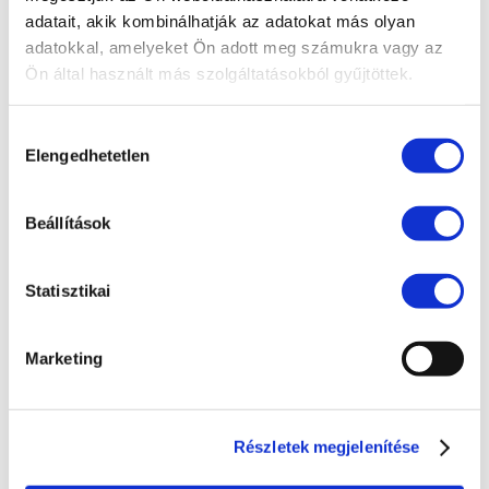
adatait, akik kombinálhatják az adatokat más olyan
EU jog
adatokkal, amelyeket Ön adott meg számukra vagy az
Fogyasztóvédelem
Ön által használt más szolgáltatásokból gyűjtöttek.
Ingatlanjog
Hozzájárulás
Irodai hírek
Elengedhetetlen
kiválasztása
Koronavírus
Követeléskezelés
Beállítások
Munkajog
Statisztikai
Pénzügyek
Peres eljárások
Marketing
Polgári jog
Szellemi tulajdon
Részletek megjelenítése
Társasági jog