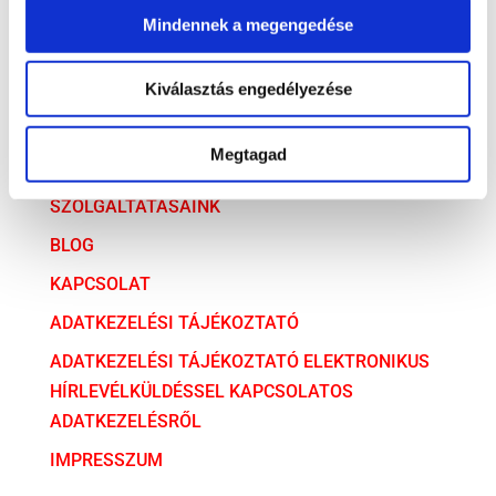
Versenyjog
Mindennek a megengedése
ARCHÍVUM
Kiválasztás engedélyezése
ARCHÍVUM
Megtagad
AZ ÜGYVÉDI TÁRSULÁS
SZOLGÁLTATÁSAINK
BLOG
KAPCSOLAT
ADATKEZELÉSI TÁJÉKOZTATÓ
ADATKEZELÉSI TÁJÉKOZTATÓ ELEKTRONIKUS
HÍRLEVÉLKÜLDÉSSEL KAPCSOLATOS
ADATKEZELÉSRŐL
IMPRESSZUM