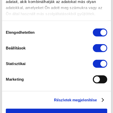
EU jog
adatait, akik kombinálhatják az adatokat más olyan
adatokkal, amelyeket Ön adott meg számukra vagy az
Fogyasztóvédelem
Ön által használt más szolgáltatásokból gyűjtöttek.
Ingatlanjog
Irodai hírek
Hozzájárulás
Elengedhetetlen
kiválasztása
Koronavírus
Követeléskezelés
Beállítások
Munkajog
Pénzügyek
Statisztikai
Peres eljárások
Marketing
Polgári jog
Szellemi tulajdon
Társasági jog
Részletek megjelenítése
Versenyjog