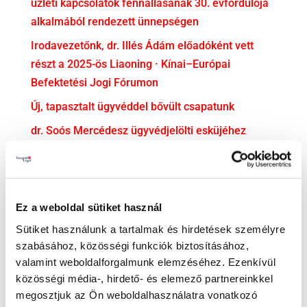
üzleti kapcsolatok fennállásának 30. évfordulója
alkalmából rendezett ünnepségen
Irodavezetőnk, dr. Illés Ádám előadóként vett
részt a 2025-ös Liaoning · Kínai–Európai
Befektetési Jogi Fórumon
Új, tapasztalt ügyvéddel bővült csapatunk
dr. Soós Mercédesz ügyvédjelölti esküjéhez
gratulálunk!
KATEGÓRIA
Ez a weboldal sütiket használ
Adatvédelem
Sütiket használunk a tartalmak és hirdetések személyre
Adózás
szabásához, közösségi funkciók biztosításához,
Bejelentővédelem
valamint weboldalforgalmunk elemzéséhez. Ezenkívül
közösségi média-, hirdető- és elemező partnereinkkel
Compliance
megosztjuk az Ön weboldalhasználatra vonatkozó