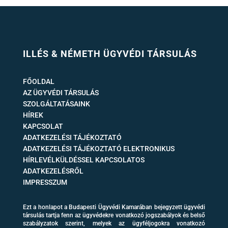
ILLÉS & NÉMETH ÜGYVÉDI TÁRSULÁS
FŐOLDAL
AZ ÜGYVÉDI TÁRSULÁS
SZOLGÁLTATÁSAINK
HÍREK
KAPCSOLAT
ADATKEZELÉSI TÁJÉKOZTATÓ
ADATKEZELÉSI TÁJÉKOZTATÓ ELEKTRONIKUS
HÍRLEVÉLKÜLDÉSSEL KAPCSOLATOS
ADATKEZELÉSRŐL
IMPRESSZUM
Ezt a honlapot a Budapesti Ügyvédi Kamarában bejegyzett ügyvédi
társulás tartja fenn az ügyvédekre vonatkozó jogszabályok és belső
szabályzatok szerint, melyek az ügyféljogokra vonatkozó