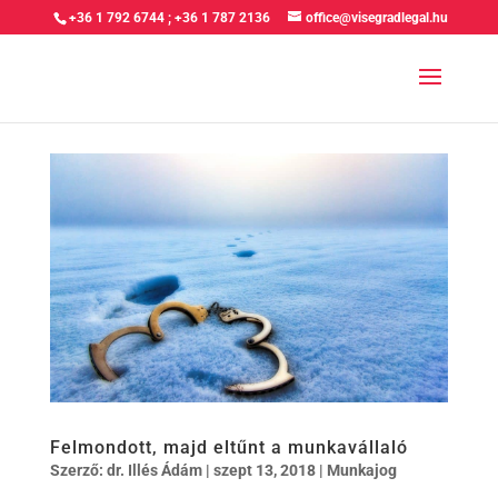
+36 1 792 6744
;
+36 1 787 2136
office@visegradlegal.hu
Felmondott, majd eltűnt a munkavállaló
Szerző:
dr. Illés Ádám
|
szept 13, 2018
|
Munkajog