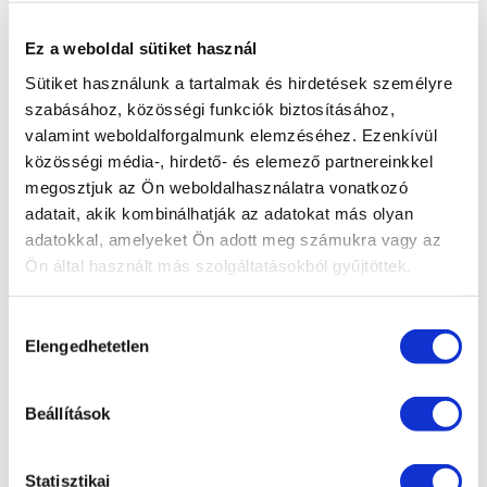
részt a 2025-ös Liaoning · Kínai–Európai
Ez a weboldal sütiket használ
Befektetési Jogi Fórumon
Sütiket használunk a tartalmak és hirdetések személyre
Új, tapasztalt ügyvéddel bővült csapatunk
szabásához, közösségi funkciók biztosításához,
dr. Soós Mercédesz ügyvédjelölti esküjéhez
valamint weboldalforgalmunk elemzéséhez. Ezenkívül
közösségi média-, hirdető- és elemező partnereinkkel
gratulálunk!
megosztjuk az Ön weboldalhasználatra vonatkozó
adatait, akik kombinálhatják az adatokat más olyan
KATEGÓRIA
adatokkal, amelyeket Ön adott meg számukra vagy az
Adatvédelem
Ön által használt más szolgáltatásokból gyűjtöttek.
Adózás
Hozzájárulás
Bejelentővédelem
Elengedhetetlen
kiválasztása
Compliance
Beállítások
EU jog
Fogyasztóvédelem
Statisztikai