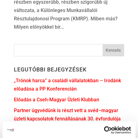
részben egyszerűbb, részben szigorúbb új
változata, a Különleges Munkavállalói
Résztulajdonosi Program (KMRP). Miben más?
Milyen előnyökkel bír...
LEGUTÓBBI BEJEGYZÉSEK
„Trónok harca” a családi vállalatokban – Irodánk
előadása a PP Konferencián
Előadás a Cseh-Magyar Üzleti Klubban
Partner ügyvédünk is részt vett a svéd–magyar
üzleti kapcsolatok fennállásának 30. évfordulója
alkalmából rendezett ünnepségen
Irodavezetőnk, dr. Illés Ádám előadóként vett