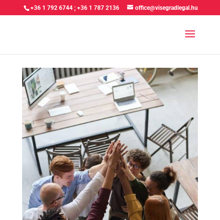
+36 1 792 6744
;
+36 1 787 2136
office@visegradlegal.hu