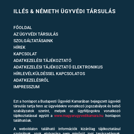
ILLÉS & NÉMETH ÜGYVÉDI TÁRSULÁS
FŐOLDAL
AZ ÜGYVÉDI TÁRSULÁS
SZOLGÁLTATÁSAINK
HÍREK
KAPCSOLAT
ADATKEZELÉSI TÁJÉKOZTATÓ
ADATKEZELÉSI TÁJÉKOZTATÓ ELEKTRONIKUS
HÍRLEVÉLKÜLDÉSSEL KAPCSOLATOS
ADATKEZELÉSRŐL
IMPRESSZUM
Ezt a honlapot a Budapesti Ügyvédi Kamarában bejegyzett ügyvédi
társulás tartja fenn az ügyvédekre vonatkozó jogszabályok és belső
szabályzatok szerint, melyek az ügyféljogokra vonatkozó
tájékoztatással együtt a
www.magyarugyvedikamara.hu
honlapon
találhatóak.
A weboldalon található információk kizárólag tájékoztatásul
szolgálnak, azok elolvasása nem minősül jogi tanácsadásnak,