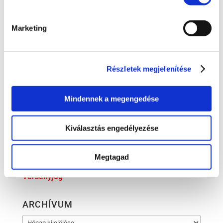
Ingatlanjog
Irodai hírek
Marketing
Koronavírus
Követeléskezelés
Részletek megjelenítése
Munkajog
Pénzügyek
Mindennek a megengedése
Peres eljárások
Polgári jog
Kiválasztás engedélyezése
Szellemi tulajdon
Megtagad
Társasági jog
Versenyjog
ARCHÍVUM
ARCHÍVUM