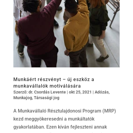
Munkáért részvényt – új eszköz a
munkavállalók motiválására
Szerző:
dr. Csordás Levente
|
okt 25, 2021
|
Adózás
,
Munkajog
,
Társasági jog
A Munkavállaló Résztulajdonosi Program (MRP)
kezd meggyökeresedni a munkáltatók
gyakorlatában. Ezen kíván fejleszteni annak