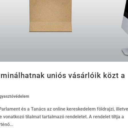
minálhatnak uniós vásárlóik közt a
gyasztóvédelem
arlament és a Tanács az online kereskedelem földrajzi, illetv
onatkozó tilalmat tartalmazó rendeletet. A rendelet tiltja a
ténő...