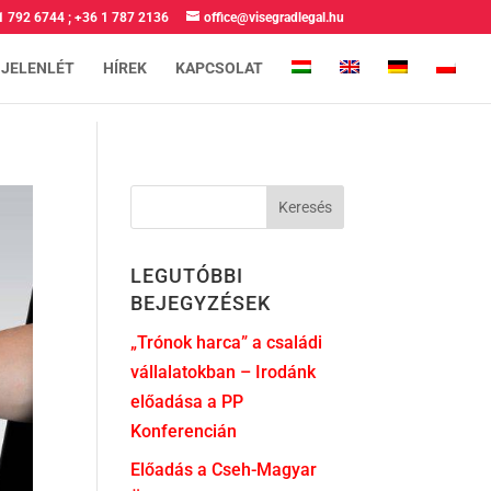
1 792 6744
;
+36 1 787 2136
office@visegradlegal.hu
 JELENLÉT
HÍREK
KAPCSOLAT
LEGUTÓBBI
BEJEGYZÉSEK
„Trónok harca” a családi
vállalatokban – Irodánk
előadása a PP
Konferencián
Előadás a Cseh-Magyar