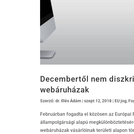
Decembertől nem diszkri
webáruházak
Szerző:
dr. Illés Ádám
|
szept 12, 2018
|
EU jog
,
Fo
Februárban fogadta el közösen az Európai P
állampolgársági alapú megkülönböztetésére v
webáruházak vásárlóinak területi alapon tör