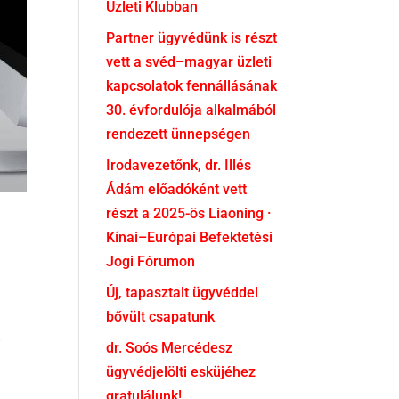
Üzleti Klubban
Partner ügyvédünk is részt
vett a svéd–magyar üzleti
kapcsolatok fennállásának
30. évfordulója alkalmából
rendezett ünnepségen
Irodavezetőnk, dr. Illés
Ádám előadóként vett
részt a 2025-ös Liaoning ·
Kínai–Európai Befektetési
Jogi Fórumon
Új, tapasztalt ügyvéddel
bővült csapatunk
e
dr. Soós Mercédesz
ügyvédjelölti esküjéhez
gratulálunk!