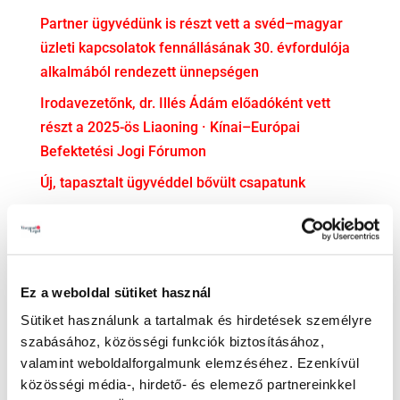
Partner ügyvédünk is részt vett a svéd–magyar
üzleti kapcsolatok fennállásának 30. évfordulója
alkalmából rendezett ünnepségen
Irodavezetőnk, dr. Illés Ádám előadóként vett
részt a 2025-ös Liaoning · Kínai–Európai
Befektetési Jogi Fórumon
Új, tapasztalt ügyvéddel bővült csapatunk
dr. Soós Mercédesz ügyvédjelölti esküjéhez
gratulálunk!
KATEGÓRIA
Ez a weboldal sütiket használ
Adatvédelem
Sütiket használunk a tartalmak és hirdetések személyre
szabásához, közösségi funkciók biztosításához,
Adózás
valamint weboldalforgalmunk elemzéséhez. Ezenkívül
Bejelentővédelem
közösségi média-, hirdető- és elemező partnereinkkel