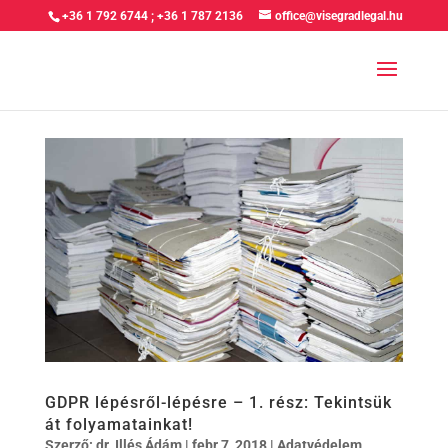
+36 1 792 6744
;
+36 1 787 2136
office@visegradlegal.hu
GDPR lépésről-lépésre – 1. rész: Tekintsük
át folyamatainkat!
Szerző:
dr. Illés Ádám
|
febr 7, 2018
|
Adatvédelem