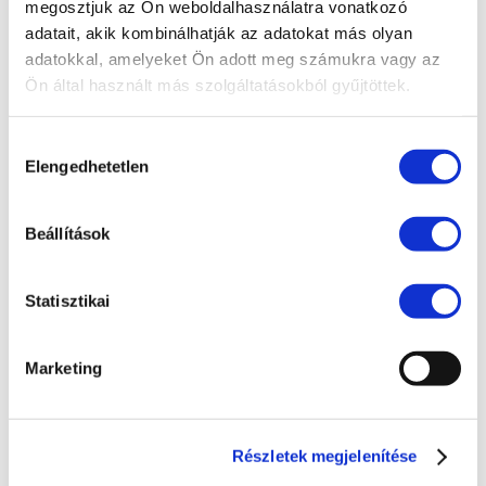
megosztjuk az Ön weboldalhasználatra vonatkozó
Compliance
adatait, akik kombinálhatják az adatokat más olyan
EU jog
adatokkal, amelyeket Ön adott meg számukra vagy az
Ön által használt más szolgáltatásokból gyűjtöttek.
Fogyasztóvédelem
Ingatlanjog
Hozzájárulás
Elengedhetetlen
Irodai hírek
kiválasztása
Koronavírus
Beállítások
Követeléskezelés
Munkajog
Statisztikai
Pénzügyek
Peres eljárások
Marketing
Polgári jog
Szellemi tulajdon
Részletek megjelenítése
Társasági jog