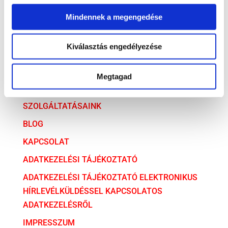
Versenyjog
Mindennek a megengedése
ARCHÍVUM
Kiválasztás engedélyezése
ARCHÍVUM
Megtagad
AZ ÜGYVÉDI TÁRSULÁS
SZOLGÁLTATÁSAINK
BLOG
KAPCSOLAT
ADATKEZELÉSI TÁJÉKOZTATÓ
ADATKEZELÉSI TÁJÉKOZTATÓ ELEKTRONIKUS
HÍRLEVÉLKÜLDÉSSEL KAPCSOLATOS
ADATKEZELÉSRŐL
IMPRESSZUM