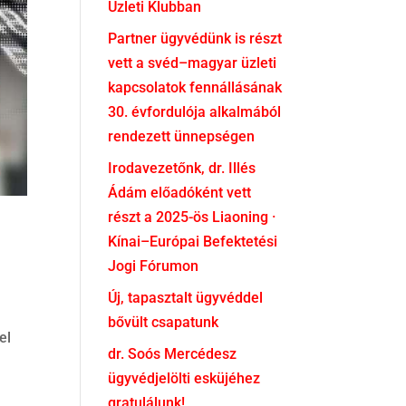
Üzleti Klubban
Partner ügyvédünk is részt
vett a svéd–magyar üzleti
kapcsolatok fennállásának
30. évfordulója alkalmából
rendezett ünnepségen
Irodavezetőnk, dr. Illés
Ádám előadóként vett
részt a 2025-ös Liaoning ·
Kínai–Európai Befektetési
Jogi Fórumon
Új, tapasztalt ügyvéddel
bővült csapatunk
el
dr. Soós Mercédesz
ügyvédjelölti esküjéhez
gratulálunk!