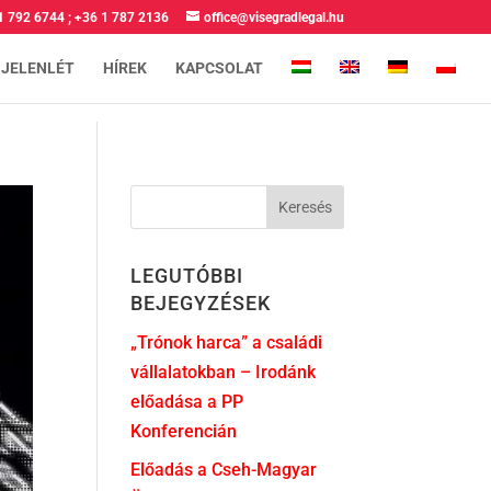
1 792 6744
;
+36 1 787 2136
office@visegradlegal.hu
 JELENLÉT
HÍREK
KAPCSOLAT
LEGUTÓBBI
BEJEGYZÉSEK
„Trónok harca” a családi
vállalatokban – Irodánk
előadása a PP
Konferencián
Előadás a Cseh-Magyar