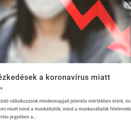
ézkedések a koronavírus miatt
us
dő vállalkozások mindennapjait jelentős mértékben érinti, és
mi miatt mind a munkáltatók, mind a munkavállalók félelmekk
rtás jegyében a...