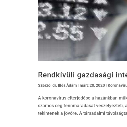
Rendkívüli gazdasági int
Szerző:
dr. Illés Ádám
|
márc 20, 2020
|
Koronavír
A koronavírus elterjedése a hazánkban műkö
számos cég fennmaradását veszélyezteti, a
tekintenek a jövőre. A társadalmi távolságta