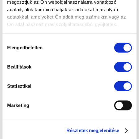
megosztjuk az Ön weboldalhasználatra vonatkozó
Compliance
adatait, akik kombinálhatják az adatokat más olyan
EU jog
adatokkal, amelyeket Ön adott meg számukra vagy az
Ön által használt más szolgáltatásokból gyűjtöttek.
Fogyasztóvédelem
Ingatlanjog
Hozzájárulás
Elengedhetetlen
Irodai hírek
kiválasztása
Koronavírus
Beállítások
Követeléskezelés
Munkajog
Statisztikai
Pénzügyek
Peres eljárások
Marketing
Polgári jog
Szellemi tulajdon
Részletek megjelenítése
Társasági jog