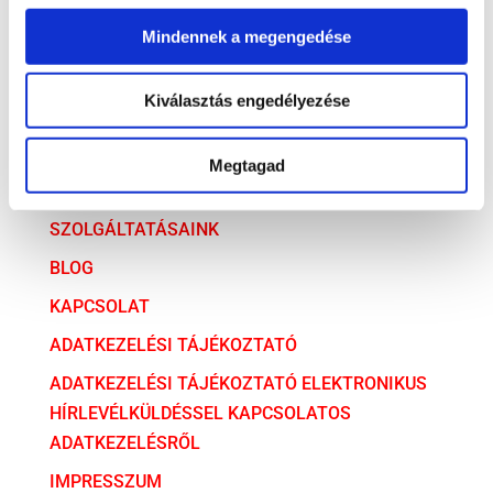
Versenyjog
Mindennek a megengedése
ARCHÍVUM
Kiválasztás engedélyezése
ARCHÍVUM
Megtagad
AZ ÜGYVÉDI TÁRSULÁS
SZOLGÁLTATÁSAINK
BLOG
KAPCSOLAT
ADATKEZELÉSI TÁJÉKOZTATÓ
ADATKEZELÉSI TÁJÉKOZTATÓ ELEKTRONIKUS
HÍRLEVÉLKÜLDÉSSEL KAPCSOLATOS
ADATKEZELÉSRŐL
IMPRESSZUM