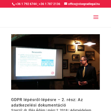
+36 1 792 6744
;
+36 1 787 2136
office@visegradlegal.hu
GDPR lépésről-lépésre – 2. rész: Az
adatkezelési dokumentáció
Szerző:
dr. Illés Ádám
|
márc 2, 2018
|
Adatvédelem