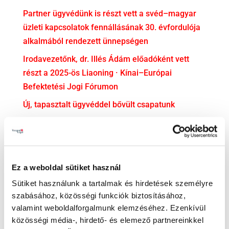
Partner ügyvédünk is részt vett a svéd–magyar
üzleti kapcsolatok fennállásának 30. évfordulója
alkalmából rendezett ünnepségen
Irodavezetőnk, dr. Illés Ádám előadóként vett
részt a 2025-ös Liaoning · Kínai–Európai
Befektetési Jogi Fórumon
Új, tapasztalt ügyvéddel bővült csapatunk
dr. Soós Mercédesz ügyvédjelölti esküjéhez
gratulálunk!
KATEGÓRIA
Ez a weboldal sütiket használ
Adatvédelem
Sütiket használunk a tartalmak és hirdetések személyre
szabásához, közösségi funkciók biztosításához,
Adózás
valamint weboldalforgalmunk elemzéséhez. Ezenkívül
Bejelentővédelem
közösségi média-, hirdető- és elemező partnereinkkel