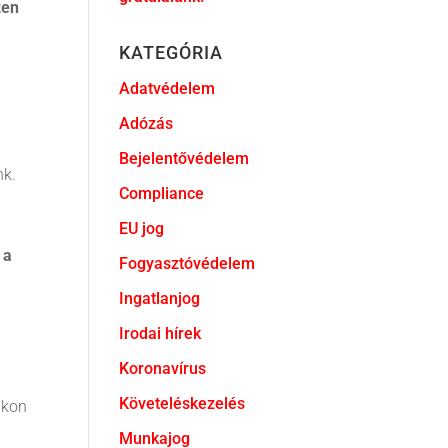
zen
KATEGÓRIA
Adatvédelem
Adózás
Bejelentővédelem
nk.
Compliance
EU jog
 a
Fogyasztóvédelem
Ingatlanjog
Irodai hírek
Koronavírus
Követeléskezelés
zakon
Munkajog