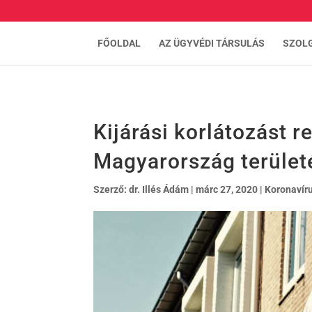
FŐOLDAL
AZ ÜGYVÉDI TÁRSULÁS
SZOL
Kijárási korlátozást r
Magyarország terület
Szerző:
dr. Illés Ádám
|
márc 27, 2020
|
Koronavír