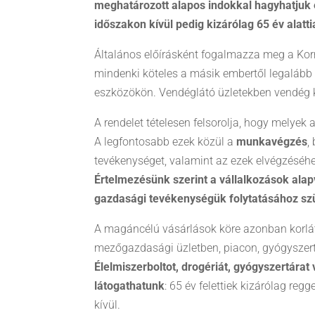
meghatározott alapos indokkal hagyhatjuk el
időszakon kívül pedig kizárólag 65 év alat
Általános előírásként fogalmazza meg a Korm
mindenki köteles a másik embertől legalább
eszközökön. Vendéglátó üzletekben vendég kiz
A rendelet tételesen felsorolja, hogy melye
A legfontosabb ezek közül a
munkavégzés
,
tevékenységet, valamint az ezek elvégzéséh
Értelmezésünk szerint a vállalkozások alap
gazdasági tevékenységük folytatásához sz
A magáncélú vásárlások köre azonban korláto
mezőgazdasági üzletben, piacon, gyógyszert
Élelmiszerboltot, drogériát, gyógyszertára
látogathatunk
: 65 év felettiek kizárólag reg
kívül.