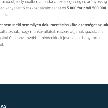
 minősül, mely esetben a rendőr a szükségesség és arányosság
het, kényszerítő eszközt alkalmazhat és
5 000 forinttól 500 000
t ki.
t nem ír elő semmilyen dokumentációs kötelezettséget az úti
káltatóknak, hogy munkavállalóik részére adjanak igazolást a
gálati útjukhoz, továbbá mindenkinek javasoljuk, hogy tartsa
ét.
LÁS