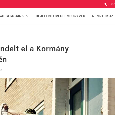
+36 
GÁLTATÁSAINK
BEJELENTŐVÉDELMI ÜGYVÉD
NEMZETKÖZI
endelt el a Kormány
én
us