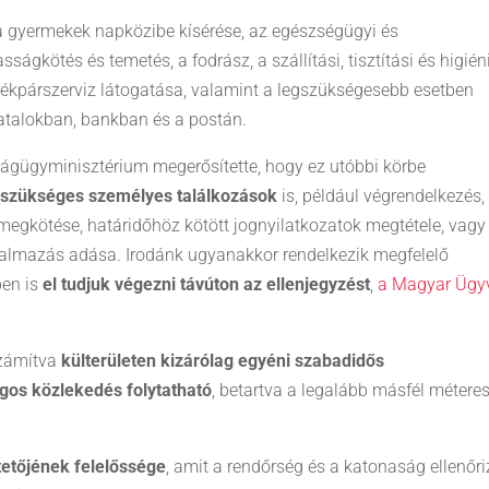
 a gyermekek napközibe kísérése, az egészségügyi és
ságkötés és temetés, a fodrász, a szállítási, tisztítási és higién
erékpárszerviz látogatása, valamint a legszükségesebb esetben
vatalokban, bankban és a postán.
ágügyminisztérium megerősítette, hogy ez utóbbi körbe
ül szükséges személyes találkozások
is, például végrendelkezés,
megkötése, határidőhöz kötött jognyilatkozatok megtétele, vagy
almazás adása. Irodánk ugyanakkor rendelkezik megfelelő
ben is
el tudjuk végezni távúton az ellenjegyzést
,
a Magyar Ügy
számítva
külterületen kizárólag egyéni szabadidős
gos közlekedés folytatható
, betartva a legalább másfél métere
tetőjének felelőssége
, amit a rendőrség és a katonaság ellenőri