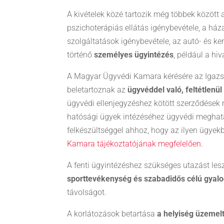
A kivételek közé tartozik még többek között
pszichoterápiás ellátás igénybevétele, a házas
szolgáltatások igénybevétele, az autó- és k
történő
személyes ügyintézés
, például a hi
A Magyar Ügyvédi Kamara kérésére az Igazs
beletartoznak az
ügyvéddel való, feltétlen
ügyvédi ellenjegyzéshez kötött szerződések 
hatósági ügyek intézéséhez ügyvédi meghat
felkészültséggel ahhoz, hogy az ilyen ügyek
Kamara tájékoztatójának megfelelően
.
A fenti ügyintézéshez szükséges utazást le
sporttevékenység és szabadidős célú gyalo
távolságot.
A korlátozások betartása
a helyiség üzemel