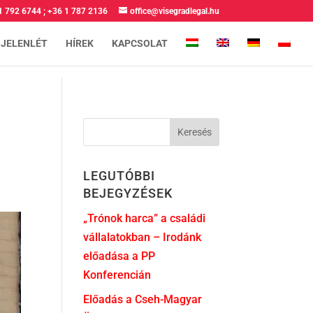
1 792 6744
;
+36 1 787 2136
office@visegradlegal.hu
 JELENLÉT
HÍREK
KAPCSOLAT
LEGUTÓBBI
BEJEGYZÉSEK
„Trónok harca” a családi
vállalatokban – Irodánk
előadása a PP
Konferencián
Előadás a Cseh-Magyar