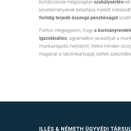
korlátozások megszegése
szabálysértés
nek
követelményének betartása mellett intézked
forintig terjedő összegű pénzbírságot
szabha
Fontos megjegyezni, hogy
a kormányrendele
igazolásához
, ugyanakkor javasoljuk a mun
munkavégzési helyükről, illetve minden szol
magánál a lakcímkártyáját, bérleti szerződés
ILLÉS & NÉMETH ÜGYVÉDI TÁRSU