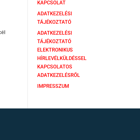
KAPCSOLAT
ADATKEZELÉSI
TÁJÉKOZTATÓ
cél
ADATKEZELÉSI
TÁJÉKOZTATÓ
ELEKTRONIKUS
HÍRLEVÉLKÜLDÉSSEL
KAPCSOLATOS
ADATKEZELÉSRŐL
IMPRESSZUM