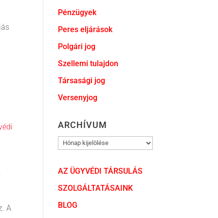
Pénzügyek
iás
Peres eljárások
Polgári jog
Szellemi tulajdon
Társasági jog
Versenyjog
ARCHÍVUM
védi
ARCHÍVUM
AZ ÜGYVÉDI TÁRSULÁS
s
SZOLGÁLTATÁSAINK
BLOG
z. A