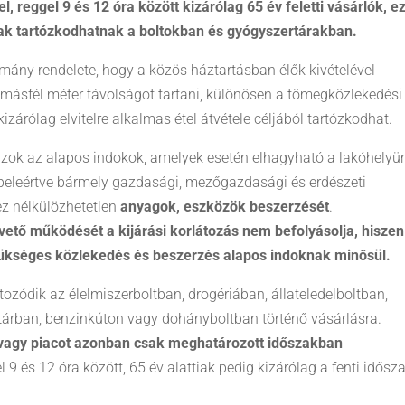
, reggel 9 és 12 óra között kizárólag 65 év feletti vásárlók, e
tiak tartózkodhatnak a boltokban és gyógyszertárakban.
ány rendelete, hogy a közös háztartásban élők kivételével
 másfél méter távolságot tartani, különösen a tömegközlekedési
árólag elvitelre alkalmas étel átvétele céljából tartózkodhat.
k azok az alapos indokok, amelyek esetén elhagyható a lakóhelyü
 beleértve bármely gazdasági, mezőgazdasági és erdészeti
ez nélkülözhetetlen
anyagok, eszközök beszerzését
.
vető működését a kijárási korlátozás nem befolyásolja, hiszen
ükséges közlekedés és beszerzés alapos indoknak minősül.
zódik az élelmiszerboltban, drogériában, állateledelboltban,
árban, benzinkúton vagy dohányboltban történő vásárlásra.
t vagy piacot azonban csak meghatározott időszakban
gel 9 és 12 óra között, 65 év alattiak pedig kizárólag a fenti idős